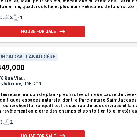
c atelier, idéal pour projets, mécanique ou créations. Terrain
omarine, quad, roulotte et plusieurs véhicules de loisirs. Zon
ménagement. Havre de paix verdoyant mariant espace, intimité e
struction.Propriété unique
5
2
1
HOUSE FOR SALE
UNGALOW | LANAUDIÈRE
449,000
6 Rue Viau,
-Julienne,
J0K 2T0
leureuse maison de plain-pied isolée offre un cadre de vie ex
nifiques espaces naturels, dont le Parc-nature SaintJacques
recherchent la tranquillité, l'accès rapide aux services et la nature à portée de mai
 revêtement en pierre des champs et son toit en tôle, matéria
ntérieur, on retrouve trois chambres à coucher, deux salles d
iter ! Addendum:
3
2
HOUSE FOR SALE