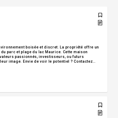
vironnement boisée et discret. La propriété offre un
é du parc et plage du lac Maurice. Cette maison
vateurs passionnés, investisseurs, ou futurs
leur image. Envie de voir le potentiel ? Contactez
 Dépôt de 5% du prix offert est exigé suite à la