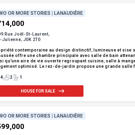
WO OR MORE STORIES | LANAUDIÈRE
714,000
9 Rue Joêl-St-Laurent,
-Julienne,
J0K 2T0
priété contemporaine au design distinctif, lumineuse et sise s
ussée offre une chambre principale avec salle de bain attenan
si qu'une aire de vie ouverte regroupant cuisine, salle à mange
gement optimisé. Le rez-de-jardin propose une grande salle f
le de bain complète, salle de lavage et espaces de rangement. 
herchant confort, es
4
2
1
HOUSE FOR SALE
WO OR MORE STORIES | LANAUDIÈRE
599,000