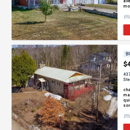
ave
mot
d'a
con
B
$
437
Ste
cha
mag
qui 
son
l'i
vis