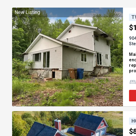
New Listing
T
$
904
Ste
Mai
end
rep
pro
vot
réa
H
$