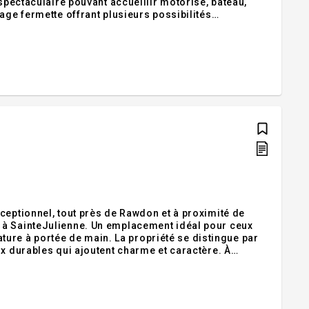
 spectaculaire pouvant accueillir motorisé, bateau,
age fermette offrant plusieurs possibilités
t liberté. Un seul propriétaire depuis la
ceptionnel, tout près de Rawdon et à proximité de
 à SainteJulienne. Un emplacement idéal pour ceux
n. La propriété se distingue par
ux durables qui ajoutent charme et caractère. À
e bain et un sous-sol entièrement aménagé. Venez