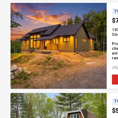
T
$
140
Ste
Pro
cha
ain
ran
sal
rec
T
$