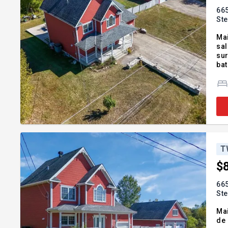
665
Ste
Mai
sal
sur
bat
bât
et 
T
$
665
Ste
Mai
de 