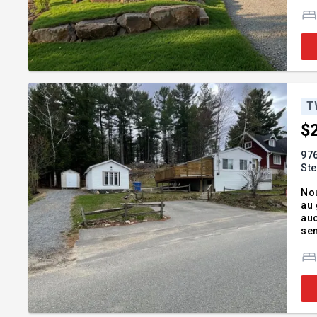
imm
av
T
$
976
Ste
Nou
au 
auc
semi retraité à vo
pat
enc