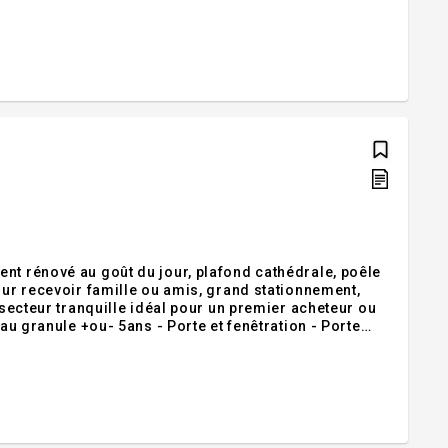
térieur. Au sous-sol, un bachelor spacieux aménagé
nt rénové au goût du jour, plafond cathédrale, poêle
our recevoir famille ou amis, grand stationnement,
 secteur tranquille idéal pour un premier acheteur ou
019 - Revêtement de plancher +ou- 2019 - Lumières