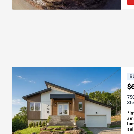
B
$
750
Ste
*In
ama
lum
sal