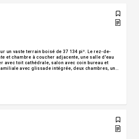
ur un vaste terrain boisé de 37 134 pi². Le rez-de-
te et chambre à coucher adjacente, une salle d'eau
r avec toit cathédrale, salon avec coin bureau et
amiliale avec glissade intégrée, deux chambres, une
Environnement paisible, parfait pour les familles