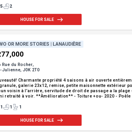
ense terrasse arrière qui prolonge l'espace de vie vers l'ex
ec goût possédant 2 chambres,
5
2
HOUSE FOR SALE
WO OR MORE STORIES | LANAUDIÈRE
277,000
 Rue du Rocher,
-Julienne,
J0K 2T0
veauté! Charmante propriété 4 saisons à air ouverte entièreme
granule, galerie 23x12, remise, petite maisonnette extérieur p
un voisin à l'arrière, servitude de droit de passage a la plage
ir. **Àmélioration** - Toiture +ou- 2020 - Poêle au granule +ou- 5ans - Porte et fenêtration - Porte
io - Salle de bains refait +ou- 2019 - Cuisine refait à neuf 2
astré -
1
1
1
HOUSE FOR SALE