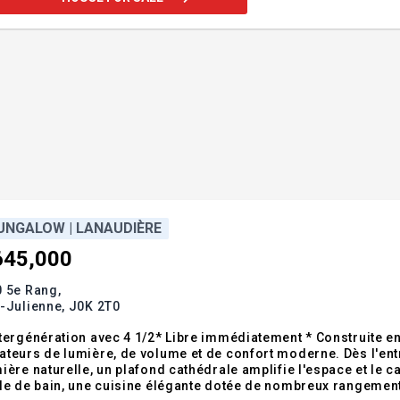
UNGALOW | LANAUDIÈRE
645,000
 5e Rang,
-Julienne,
J0K 2T0
tergénération avec 4 1/2* Libre immédiatement * Construite e
teurs de lumière, de volume et de confort moderne. Dès l'ent
ière naturelle, un plafond cathédrale amplifie l'espace et le
le de bain, une cuisine élégante dotée de nombreux rangement