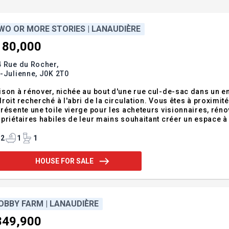
WO OR MORE STORIES | LANAUDIÈRE
180,000
 Rue du Rocher,
-Julienne,
J0K 2T0
son à rénover, nichée au bout d'une rue cul-de-sac dans un en
roit recherché à l'abri de la circulation. Vous êtes à proximit
résente une toile vierge pour les acheteurs visionnaires, réno
priétaires habiles de leur mains souhaitant créer un espace à 
re courtier immobilier dès maintenant pour planifier une visite.
lisation des conditions,
2
1
1
HOUSE FOR SALE
OBBY FARM | LANAUDIÈRE
849,900