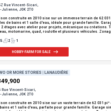
Z Rue Vincent-Sicari,
-Julienne,
J0K 2T0
son construite en 2010 sise sur un immense terrain de 62 031 
les de bains et 1 salle d'eau, idéale pour grande famille. G
 2 étages avec atelier pour projets, mécanique ou créations. T
eau, motomarine, quad, roulotte et plusieurs véhicules. Zonage
iment accessoire pour animaux. Un seul propriétaire depuis la 
liberté.
5
2
1
HOBBY-FARM FOR SALE
WO OR MORE STORIES | LANAUDIÈRE
849,900
 Rue Vincent-Sicari,
-Julienne,
J0K 2T0
son construite en 2010 sise sur un vaste terrain de 62 031 pi²
bains et 1 salle d'eau, parfaite pour grande famille. Garage 