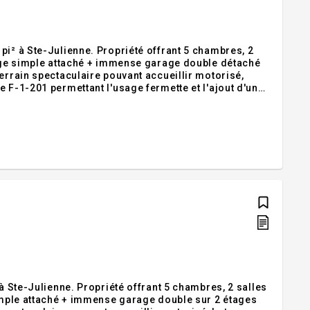
pi² à Ste-Julienne. Propriété offrant 5 chambres, 2
arage simple attaché + immense garage double détaché
errain spectaculaire pouvant accueillir motorisé,
 F-1-201 permettant l'usage fermette et l'ajout d'un
construction. Havre de paix offrant espace, intimité
 à Ste-Julienne. Propriété offrant 5 chambres, 2 salles
simple attaché + immense garage double sur 2 étages