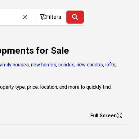
Filters
opments for Sale
family houses
,
new homes
,
condos
,
new condos
,
lofts
,
erty type, price, location, and more to quickly find
Full Screen