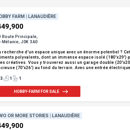
OBBY FARM | LANAUDIÈRE
449,900
 Route Principale,
e-Mélanie,
J0K 3A0
a recherche d'un espace unique avec un énorme potentiel ? Cet
iments polyvalents, dont un immense espace isolé (180'x29') pa
es créatives. Vous y trouverez aussi un garage double (20'x20'
cieuse (70'x26') au fond du terrain. Avec une entrée électrique
e agricole, vous avez tout l'espace nécessaire pour donner vie
 l'eau municip
3
1
1
HOBBY-FARM FOR SALE
WO OR MORE STORIES | LANAUDIÈRE
449,900