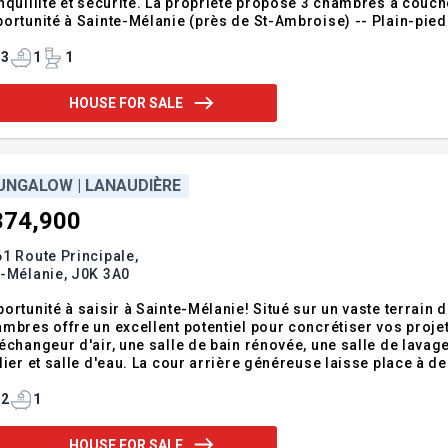
nquillité et sécurité. La propriété propose 3 chambres à coucher 
ortunité à Sainte-Mélanie (près de St-Ambroise) -- Plain-pied 3 chambr
anie, à proximité de Saint-Ambroise, ce plain-pied vous sédu
-de-sac paisible, idéal
3
1
1
HOUSE FOR SALE
UNGALOW | LANAUDIÈRE
374,900
1 Route Principale,
e-Mélanie,
J0K 3A0
ortunité à saisir à Sainte-Mélanie! Situé sur un vaste terrain 
mbres offre un excellent potentiel pour concrétiser vos pro
échangeur d'air, une salle de bain rénovée, une salle de lava
lier et salle d'eau. La cour arrière généreuse laisse place à
ximité des écoles, garderies, commerces et services. Une vis
entiel! Le vendeur doit régler en tota
2
1
HOUSE FOR SALE