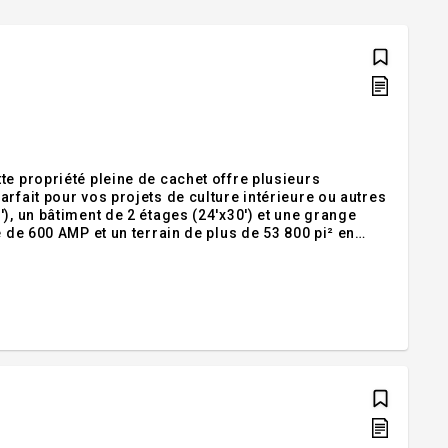
te propriété pleine de cachet offre plusieurs
rfait pour vos projets de culture intérieure ou autres
), un bâtiment de 2 étages (24'x30') et une grange
 de 600 AMP et un terrain de plus de 53 800 pi² en
 à vos projets. Située à 2 pas du village et desservie