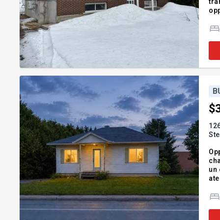
tra
opp
Mél
cul
B
$
126
St
Opp
cha
un 
ate
pro
pot