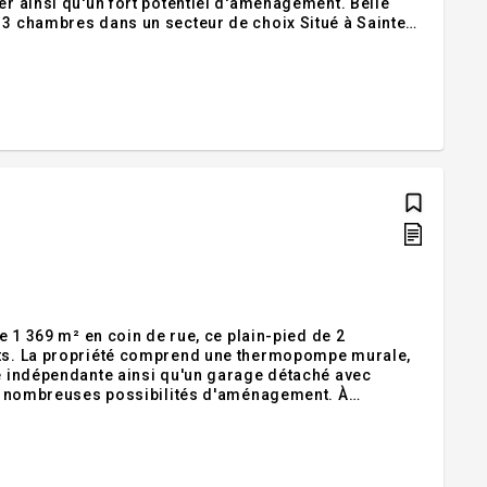
ainsi qu'un fort potentiel d'aménagement. Belle
es dans un secteur de choix Situé à Sainte-
ira par son emplacement exceptionnel, niché dans un
de 1 369 m² en coin de rue, ce plain-pied de 2
jets. La propriété comprend une thermopompe murale,
ge indépendante ainsi qu'un garage détaché avec
 de nombreuses possibilités d'aménagement. À
ite vous permettra d'en apprécier pleinement le