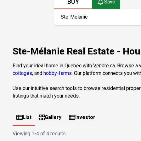
BUY
Save
Ste-Mélanie Real Estate - H
Find your ideal home in Quebec with Vendre.ca. Browse a wi
cottages
, and
hobby-farms
. Our platform connects you with
Use our intuitive search tools to browse residential proper
listings that match your needs.
List
Gallery
Investor
Viewing
1-4 of 4 results