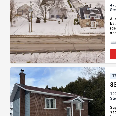
470
St
À l
bât
idé
spa
zon
par
T
$
100
St
Sup
séd