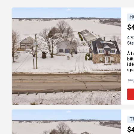
H
$
470
St
À l
bât
idé
spa
zon
par
T
$