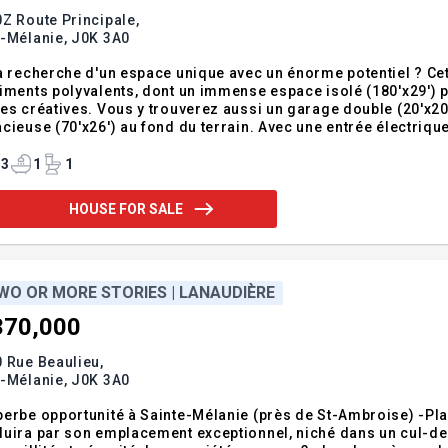
Z Route Principale,
e-Mélanie,
J0K 3A0
a recherche d'un espace unique avec un énorme potentiel ? Cet
iments polyvalents, dont un immense espace isolé (180'x29') pa
es créatives. Vous y trouverez aussi un garage double (20'x20'
cieuse (70'x26') au fond du terrain. Avec une entrée électrique
e agricole, vous avez tout l'espace nécessaire pour donner vie
 l'eau municip
3
1
1
HOUSE FOR SALE
WO OR MORE STORIES | LANAUDIÈRE
370,000
 Rue Beaulieu,
e-Mélanie,
J0K 3A0
erbe opportunité à Sainte-Mélanie (près de St-Ambroise) -Pla
uira par son emplacement exceptionnel, niché dans un cul-de-