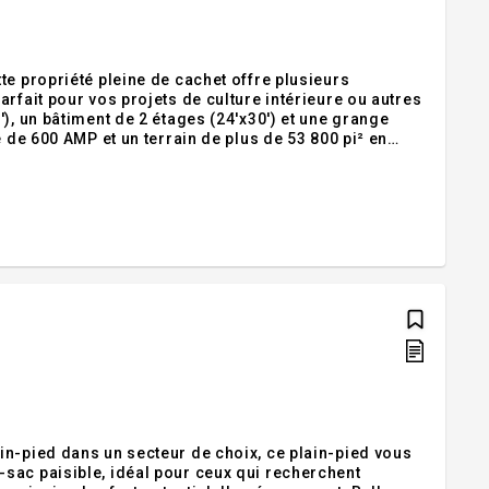
te propriété pleine de cachet offre plusieurs
rfait pour vos projets de culture intérieure ou autres
), un bâtiment de 2 étages (24'x30') et une grange
 de 600 AMP et un terrain de plus de 53 800 pi² en
 à vos projets. Située à 2 pas du village et desservie
in-pied dans un secteur de choix, ce plain-pied vous
sac paisible, idéal pour ceux qui recherchent