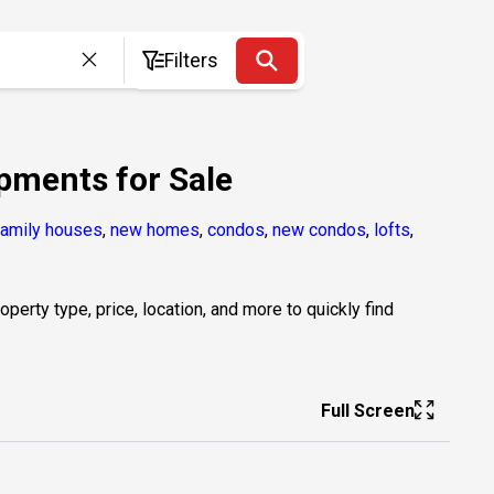
Filters
pments for Sale
family houses
,
new homes
,
condos
,
new condos
,
lofts
,
erty type, price, location, and more to quickly find
Full Screen