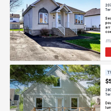
207
Te
Sec
pou
arr
coe
sal
mo
T
$
280
Te
Déc
lum