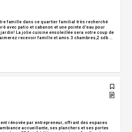
tre famille dans ce quartier familial très recherché
uré avec patio et cabanon et une pointe d'eau pour
jardin! La jolie cuisine ensoleillée sera votre coup de
 aimerez recevoir famille et amis.3 chambres,2 sdb et
juste au coin de la rue et l'épicerie sans voiture à
ent rénovée par entrepreneur, offrant des espaces
 ambiance accueillante, ses planchers et ses portes