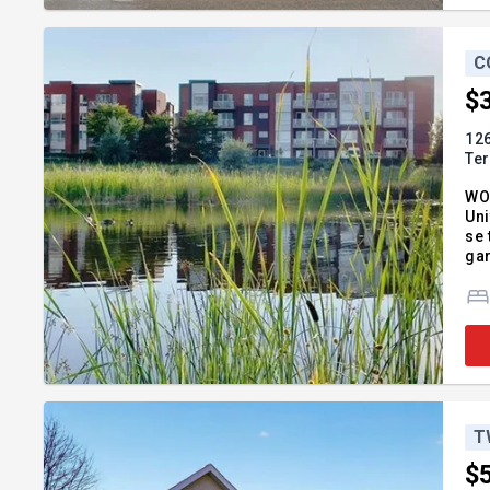
C
$
126
Te
WO
Uni
se 
gar
Add
T
$