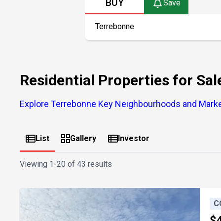
BUY
Save
Residential Properties for Sa
Explore Terrebonne Key Neighbourhoods and Marke
List
Gallery
Investor
Viewing
1-20 of 43 results
C
$