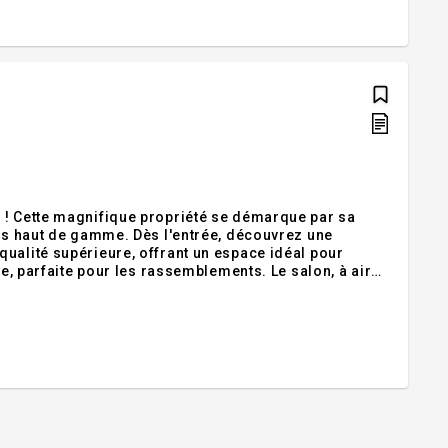
r sa
s l'entrée, découvrez une
ualité supérieure, offrant un espace idéal pour
te pour les rassemblements. Le salon, à aire
 foyer électrique encastré dans un élégant mur de