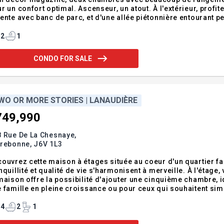
r un confort optimal. Ascenseur, un atout. À l'extérieur, profit
ente avec banc de parc, et d'une allée piétonnière entourant
une extérieur. Situé dans l'un des secteurs les plus prisés de Lachenaie (Terrebonne, Lanaudière), ce
do bénéficie d'un
2
1
CONDO FOR SALE
WO OR MORE STORIES | LANAUDIÈRE
749,990
 Rue De La Chesnaye,
rrebonne,
J6V 1L3
ouvrez cette maison à étages située au coeur d'un quartier fa
nquillité et qualité de vie s'harmonisent à merveille. À l'étag
maison offre la possibilité d'ajouter une cinquième chambre, 
 famille en pleine croissance ou pour ceux qui souhaitent sim
leureux, cette propriété offre un cadre de vie exceptionnel à p
de toutes les com
4
2
1