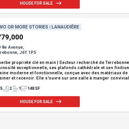
HOUSE FOR SALE
WO OR MORE STORIES | LANAUDIÈRE
779,000
 8e Avenue,
rrebonne,
J6Y 1P5
be propriété clé en main | Secteur recherché de Terrebonne ! Cette magnifique propriété se démarque pa
nosité exceptionnelle, ses plafonds cathédrale et ses finitions haut de gamme. Dè
sine moderne et fonctionnelle, conçue avec des matériaux de q
siner et recevoir. Elle s'ouvre sur une salle à manger conviviale, parfai
erte, impressionne par son volume et sa clarté naturelle. Son
rre décorative crée une
5
2
1
148 SF
HOUSE FOR SALE