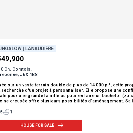
UNGALOW | LANAUDIÈRE
549,900
0 Ch. Comtois,
rrebonne,
J6X 4B8
uée sur un vaste terrain double de plus de 14 000 pi², cette pro
a recherche d'un projet à personnaliser. Elle propose une conf
ale pour une grande famille ou pour en faire un bachelor (zon
cine creusée offre plusieurs possibilités d'aménagement. Sa l
les, des services et des transports en commun, en fait une op
estir dans u
5
1
HOUSE FOR SALE