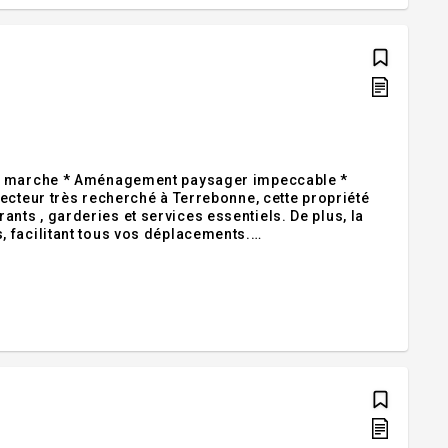
une marche * Aménagement paysager impeccable *
ecteur très recherché à Terrebonne, cette propriété
ts , garderies et services essentiels. De plus, la
 facilitant tous vos déplacements.
use centrale, lave-vaisselle.Exclusions: