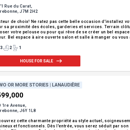
1 Rue du Carat,
rrebonne,
J7M 2H2
teur de choix! Ne ratez pas cette belle occasion d'installez vo
r sa proximité des écoles, garderies et services. Terrain clôt
oser votre pelouse ou pour qui rêve de se créer un bel espace 
ur. Bel espace à aire ouverte salon et salle à manger ou vous
le de lavage séparée. Vous irez au parc ou à la garderie à pied 
ins
3
2
1
HOUSE FOR SALE
WO OR MORE STORIES | LANAUDIÈRE
599,000
 1re Avenue,
rrebonne,
J6Y 1L8
ouvrez cette charmante propriété au style actuel, soigneusem
ineux et fonctionnels. Dès l'entrée, vous serez séduit par son