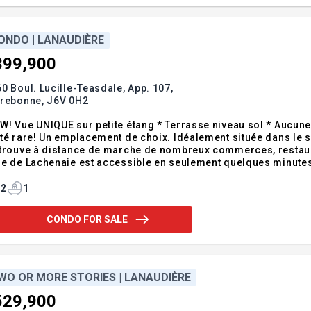
ONDO | LANAUDIÈRE
399,900
0 Boul. Lucille-Teasdale, App. 107,
rrebonne,
J6V 0H2
W! Vue UNIQUE sur petite étang * Terrasse niveau sol * Auc
té rare! Un emplacement de choix. Idéalement située dans le s
trouve à distance de marche de nombreux commerces, restauran
e de Lachenaie est accessible en seulement quelques minutes,
endum:Incusions:Stores de qualité supérieur, rideaux, balaye
2
1
CONDO FOR SALE
WO OR MORE STORIES | LANAUDIÈRE
529,900