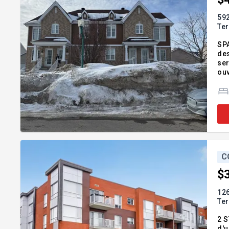
592
Te
SPA
des
ser
ouv
arr
3%,
C
$
126
Te
2 S
d'