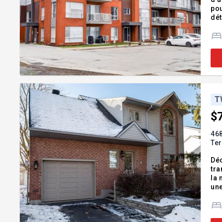
pou
dét
au garage et 
con
T
$
468
Te
Déc
tra
la 
une
cha
et 