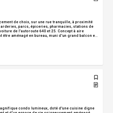
ent de choix, sur une rue tranquille, à proximité
garderies, parcs, épiceries, pharmacies, stations de
iture de l'autoroute 640 et 25. Concept à aire
t être aménagé en bureau, muni d'un grand balcon en
Addendum:Incusions:Stores de qualité avec écran UV
agnifique condo lumineux, doté d'une cuisine digne
nt et d'un espace de vie soigneusement aménagé