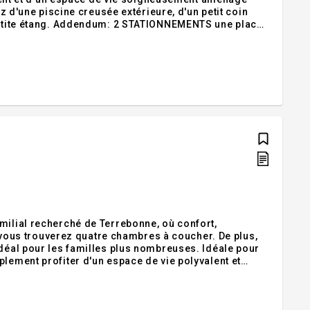
ez d'une piscine creusée extérieure, d'un petit coin
 petite étang. Addendum: 2 STATIONNEMENTS une place
milial recherché de Terrebonne, où confort,
e, vous trouverez quatre chambres à coucher. De plus,
idéal pour les familles plus nombreuses. Idéale pour
plement profiter d'un espace de vie polyvalent et
roximité des services, des écoles, des parcs, hôpital,