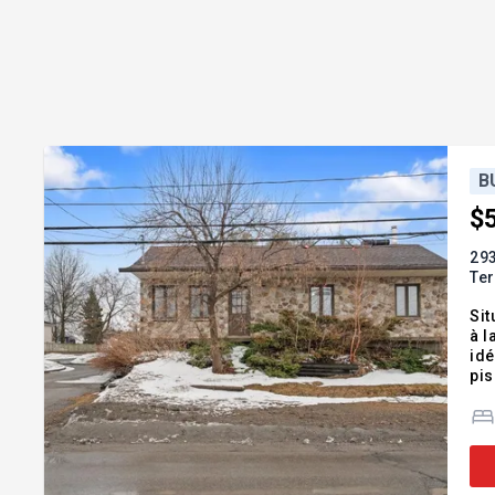
B
$
293
Te
Sit
à l
idé
pis
éco
inv