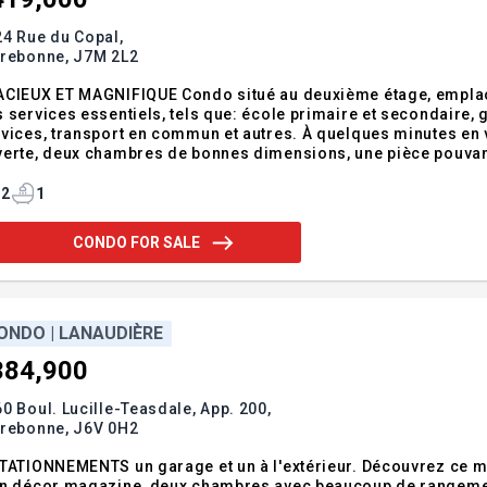
4 Rue du Copal,
rrebonne,
J7M 2L2
CIEUX ET MAGNIFIQUE Condo situé au deuxième étage, emplacem
 services essentiels, tels que: école primaire et secondaire, 
vices, transport en commun et autres. À quelques minutes en vo
erte, deux chambres de bonnes dimensions, une pièce pouvan
ière, d'un garage détaché et d'un espace de stationnement. 
 luminair
2
1
CONDO FOR SALE
ONDO | LANAUDIÈRE
384,900
0 Boul. Lucille-Teasdale, App. 200,
rrebonne,
J6V 0H2
TATIONNEMENTS un garage et un à l'extérieur. Découvrez ce m
un décor magazine, deux chambres avec beaucoup de rangeme