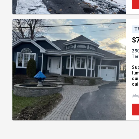
T
$
290
Te
Super
lumi
cui
cui
ouv
pie