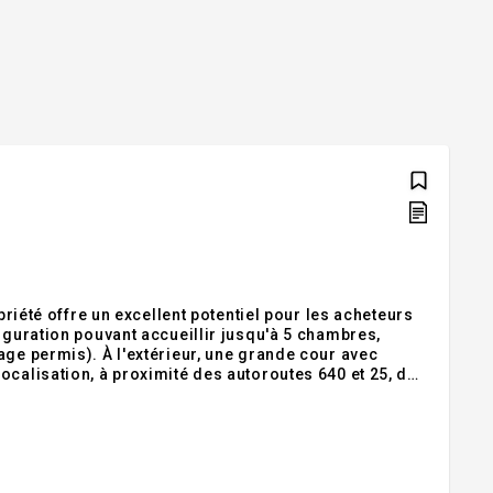
priété offre un excellent potentiel pour les acheteurs
iguration pouvant accueillir jusqu'à 5 chambres,
age permis). À l'extérieur, une grande cour avec
ocalisation, à proximité des autoroutes 640 et 25, des
portunité intéressante pour les acheteurs souhaitant