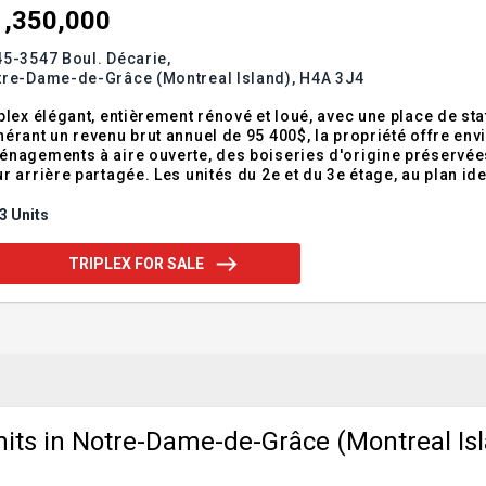
1,350,000
5-3547 Boul. Décarie,
tre-Dame-de-Grâce (Montreal Island),
H4A 3J4
plex élégant, entièrement rénové et loué, avec une place de sta
érant un revenu brut annuel de 95 400$, la propriété offre env
nagements à aire ouverte, des boiseries d'origine préservées, 
r arrière partagée. Les unités du 2e et du 3e étage, au plan 
n complète et 1 salle d'eau. Le rez-de-chaussée dispose de 2 c
placement de choix, à q
3 Units
TRIPLEX FOR SALE
nits in Notre-Dame-de-Grâce (Montreal Isl