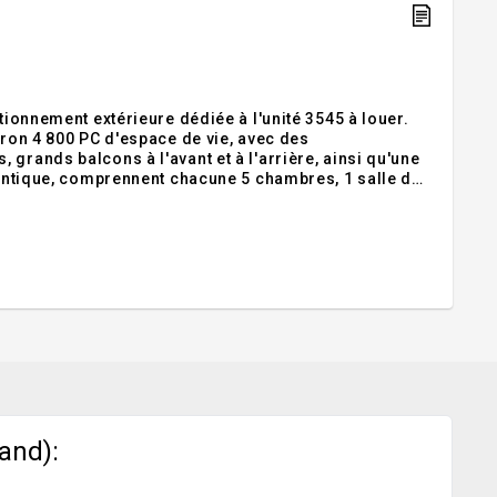
tionnement extérieure dédiée à l'unité 3545 à louer.
iron 4 800 PC d'espace de vie, avec des
grands balcons à l'avant et à l'arrière, ainsi qu'une
identique, comprennent chacune 5 chambres, 1 salle de
hambres, 1 salle de bain et d'une entrée privée.
and):