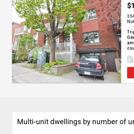
$
354
No
Tri
Gén
amé
cou
bai
Em
Multi-unit dwellings by number of u