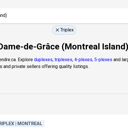
Triplex
-Dame-de-Grâce (Montreal Island)
endre.ca. Explore
duplexes
,
triplexes
,
4-plexes
,
5-plexes
and larg
and private sellers offering quality listings.
RIPLEX | MONTREAL