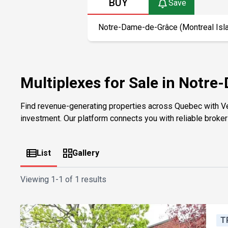
BUY
Save
Multiplexes for Sale in Notre
Find revenue-generating properties across Quebec with V
investment. Our platform connects you with reliable brokers 
List
Gallery
Viewing
1-1 of 1 results
T