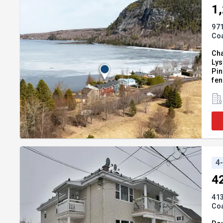
1
97
Co
Cha
Lys
Pin
fen
ann
4
4
41
Co