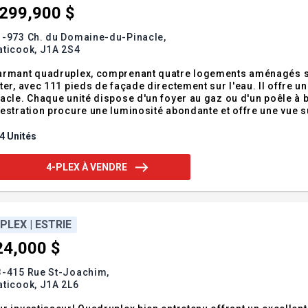
,299,900 $
1-973 Ch. du Domaine-du-Pinacle,
aticook,
J1A 2S4
rmant quadruplex, comprenant quatre logements aménagés sur
ter, avec 111 pieds de façade directement sur l'eau. Il offre u
acle. Chaque unité dispose d'un foyer au gaz ou d'un poêle à b
estration procure une luminosité abondante et offre une vue s
uels de 66 708$. Addenda :La présente vente est faite sans gar
l'acheteur. Particularités e
4 Unités
4-PLEX À VENDRE
-PLEX | ESTRIE
24,000 $
3-415 Rue St-Joachim,
aticook,
J1A 2L6