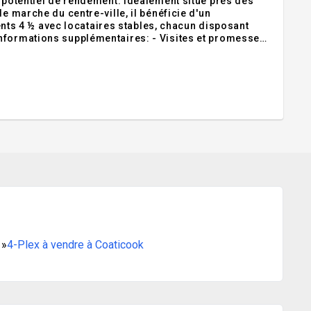
t potentiel de rendement. Idéalement situé près des
e marche du centre-ville, il bénéficie d'un
s 4 ½ avec locataires stables, chacun disposant
Informations supplémentaires: - Visites et promesses
te et un délai de 72 heures pour la réponse aux
»
4-Plex à vendre à Coaticook