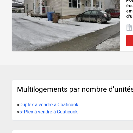
Pou
éco
emp
d'u
d'a
Multilogements par nombre d'unités
»
Duplex à vendre à Coaticook
»
5-Plex à vendre à Coaticook