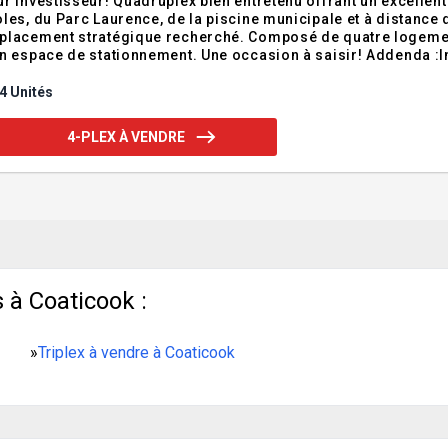
r investisseur! Quadruplex bien entretenu offrant un excellen
les, du Parc Laurence, de la piscine municipale et à distance d
lacement stratégique recherché. Composé de quatre logement
n espace de stationnement. Une occasion à saisir! Addenda :
chat: Le vendeur exige un préavis de 24 heures pour toute visi
promesses d'achat. - Accès
4 Unités
4-PLEX À VENDRE
 à Coaticook :
»
Triplex à vendre à Coaticook