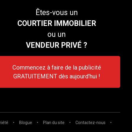
Êtes-vous un
COURTIER IMMOBILIER
ou un
VENDEUR PRIVÉ ?
Commencez à faire de la publicité
GRATUITEMENT dès aujourd'hui !
riété
•
Blogue
•
Plan du site
•
Contactez-nous
•