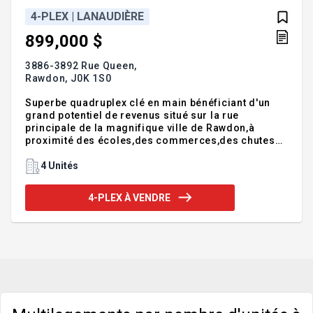
4-PLEX | LANAUDIÈRE
899,000 $
3886-3892 Rue Queen,
Rawdon,
J0K 1S0
Superbe quadruplex clé en main bénéficiant d'un
grand potentiel de revenus situé sur la rue
principale de la magnifique ville de Rawdon,à
proximité des écoles,des commerces,des chutes
Dorwin et du parc des Cascades et de tous les
services.L'immeuble a subi une cure de
4 Unités
rajeunissement en 2018 avec l'ajout d'un
agrandissement sur deux étages de 2 grands
4-PLEX À VENDRE
logements 4 1/2 sur sur dalle de béton au sol
monolithique isolée.plancher du 2e étage
insonorisé avec chape de béton au sol de 1 pouce
et demi.À l'avant du batiment il y a un local
commercial au RDC présentement occupé par une
boutique et au dess