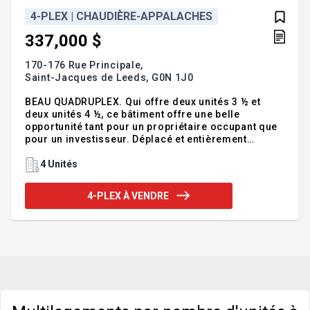
4-PLEX | CHAUDIÈRE-APPALACHES
337,000 $
170-176 Rue Principale,
Saint-Jacques de Leeds,
G0N 1J0
BEAU QUADRUPLEX. Qui offre deux unités 3 ½ et
deux unités 4 ½, ce bâtiment offre une belle
opportunité tant pour un propriétaire occupant que
pour un investisseur. Déplacé et entièrement
réaménagé en 1986, soigneusement entretenu au fil
des ans et très bien situé a l'entrée du village. Il
4 Unités
bénéficie d'un vaste terrain de 33 691 pi², offrant la
possibilité d'y construire une nouvelle propriété ou
4-PLEX À VENDRE
encore d'être subdiviser en deux lots distincts. À
qui la chance? -Superficie habitable approximative
du: -loyer: 170: 850pc -loyer: 172: 900pc -loyer:
174: 700pc -loyer: 176: 1200pc -Les visites se fe