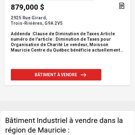
879,000 $
2925 Rue Girard,
Trois-Rivières,
G9A 2V5
Addenda :Clause de Diminution de Taxes Article
numéro de l'article : Diminution de Taxes pour
Organisation de Charité Le vendeur, Moisson
Mauricie Centre du Québec bénéficie actuellement
d'une diminution des taxes municipales en vertu de
son statut d'organisation de charité reconnu par la
ville de Trois-Rivières. Il est entendu que cette
diminution de taxes est exclusive au statut
BÂTIMENT À VENDRE
d'organisation de charité du vendeur. À la date de
la vente et du transfert de la propriété au futur
acheteur, il est expressément convenu que :
1.L'acheteur ne bénéficiera pas de la diminution
des taxes mu
Bâtiment Industriel à vendre dans la
région de Mauricie :