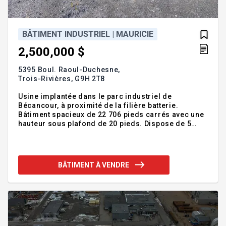
BÂTIMENT INDUSTRIEL | MAURICIE
2,500,000 $
5395 Boul. Raoul-Duchesne,
Trois-Rivières,
G9H 2T8
Usine implantée dans le parc industriel de
Bécancour, à proximité de la filière batterie.
Bâtiment spacieux de 22 706 pieds carrés avec une
hauteur sous plafond de 20 pieds. Dispose de 5
portes de garage mesurant 16 pieds de large. Le
terrain s'étend sur 156 000 pieds carrés. De plus, un
réservoir extérieur est à votre disposition pour le
stockage de vos produits liquides. Addenda
BÂTIMENT À VENDRE
:Plafond de 20 pi 17 pi sous trust , 24 pi steel deck
Terrain de 156000 pi2 Immeuble de 69pi x 330pi pou
22706 pi2 Inclusions :Exclusions :Tous les
équipements actuellement dans l'immeu