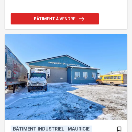
sur un terrain de plus de 140 000 pi². Doté
d'installations complètes incluant 4 quais de
chargement, des chambres réfrigérées, un système
BÂTIMENT À VENDRE
de cuisson à la vapeur et à la fumée, ainsi qu'un
bâtiment de traitement des eaux usées, ce site
répond aux besoins d'opérations exigeantes. Une
rare combinaison d'emplacement, d'équipements et
de potentiel -
BÂTIMENT INDUSTRIEL | MAURICIE