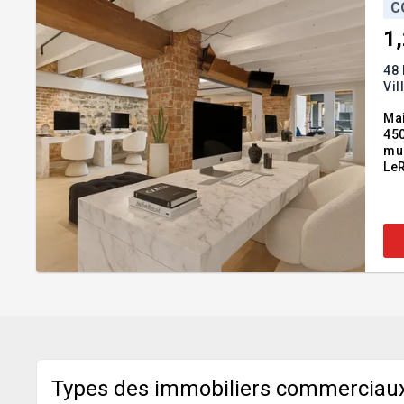
C
1
48 
Vil
Mai
450
mur
LeR
d'A
zon
Types des immobiliers commerciaux 