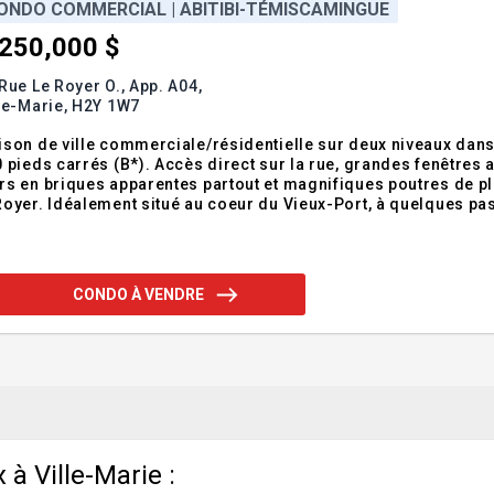
ONDO COMMERCIAL | ABITIBI-TÉMISCAMINGUE
,250,000 $
Rue Le Royer O., App. A04,
le-Marie,
H2Y 1W7
son de ville commerciale/résidentielle sur deux niveaux dans 
 pieds carrés (B*). Accès direct sur la rue, grandes fenêtres a
s en briques apparentes partout et magnifiques poutres de pl
oyer. Idéalement situé au coeur du Vieux-Port, à quelques pas
rmes, du fleuve Saint-Laurent et de la Place Jacques-Cartier. 
age permet une utilisatio
CONDO À VENDRE
à Ville-Marie :