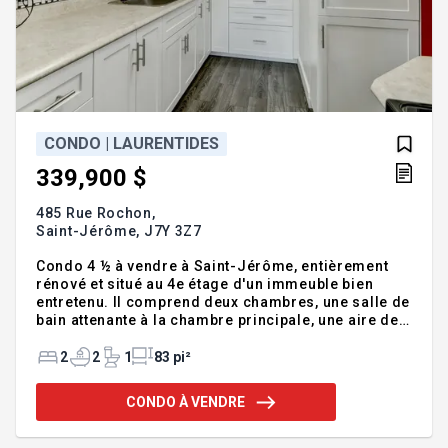
CONDO | LAURENTIDES
339,900 $
485 Rue Rochon,
Saint-Jérôme,
J7Y 3Z7
Condo 4 ½ à vendre à Saint-Jérôme, entièrement
rénové et situé au 4e étage d'un immeuble bien
entretenu. Il comprend deux chambres, une salle de
bain attenante à la chambre principale, une aire de
vie ouverte, et un balcon. L'immeuble est bien géré,
avec frais de condo peu élevés, un carnet
2
2
1
83 pi²
d'entretien à jour et un fonds de prévoyance bien
alimenté. Emplacement idéal près de tous les
CONDO À VENDRE
services, de l'autoroute et des grands centres.
Parfait pour premiers acheteurs, investisseurs ou
retraités. Condo 4 ½ à vendre à Saint-Jérôme --