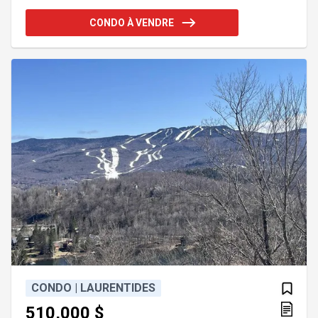
balcony, and additional storage space. The kitchen
also features a large walk-in pantry, providing
CONDO À VENDRE
plenty of extra storage. A fantastic opportunity in a
sought-after location. Bright and well-maintained
2-bedroom condo. Located at the end of a quiet
cul-de-sac, offering added privacy and limited
traffic. Conven
CONDO | LAURENTIDES
510,000 $