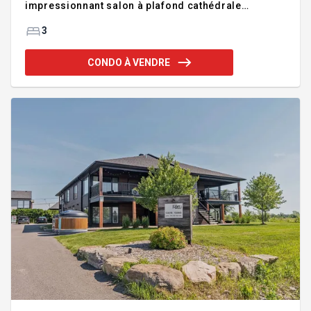
impressionnant salon à plafond cathédrale
agrémenté d'un foyer au bois crée une aire de vie
chaleureuse et lumineuse. Vous y trouverez trois
3
chambres à coucher de bonnes dimensions, dont
une vaste suite principale aménagée sur la
CONDO À VENDRE
mezzanine avec salle de bain attenante et espace
bureau parfait pour le télétravail. Deux salles de
bain complètes, une disposition unique et une
localisation privilégiée à quelques minutes de tous
les services, commerces et axes routiers.