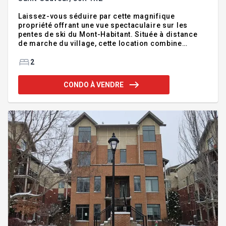
Laissez-vous séduire par cette magnifique
propriété offrant une vue spectaculaire sur les
pentes de ski du Mont-Habitant. Située à distance
de marche du village, cette location combine
parfaitement confort, tranquillité et style de vie en
montagne. Vous y découvrirez un espace de vie à
2
aire ouverte baigné de lumière naturelle, un
chaleureux salon avec foyer au bois, un balcon avec
CONDO À VENDRE
vue imprenable. Idéale pour profiter pleinement de
la région des Laurentides dans un environnement
exceptionnel. Bientôt votre chez vous ! Addenda
:Laissez-vous séduire par cette magnifique
propriété offran