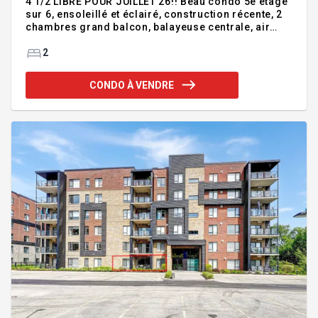
4 1/2 LIBRE POUR JUILLET 26!! Beau condo 5e étage
sur 6, ensoleillé et éclairé, construction récente, 2
chambres grand balcon, balayeuse centrale, air
climatisé et 1 stationnement intérieur. Édifice
incluant ascenseur, piscine extérieure, garage
2
intérieur et stationnement extérieur. Rue tranquille
près de tout les services et autoroutes. À 600 pieds
CONDO À VENDRE
de la gare avec accès sans stress à Montréal, à 5
min de l'A-15 et à distance de marche de tout le