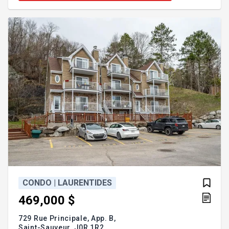
maximum de commodité et deux espaces de
stationnement. Le tout dans un emplacement
recherché à proximité des services. Une propriété
idéale pour profiter d'un mo
CONDO | LAURENTIDES
469,000 $
729 Rue Principale, App. B,
Saint-Sauveur,
J0R 1R2