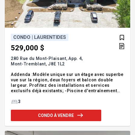
CONDO | LAURENTIDES
529,000 $
280 Rue du Mont-Plaisant, App. 4,
Mont-Tremblant,
J8E 1L2
Addenda :Modèle unique sur un étage avec superbe
vue sur la région, deux foyers et balcon double
largeur. Profitez des installations et services
exclusifs déjà existants; -Piscine d'entraînement
d'une longueur de 20 mètres comprenant trois
corridors. -Piscine familiale munie d'une glissade
3
d'eau de type "Aqua-parc" mesurant 60 pieds -Trois
spas extérieurs ouverts selon les saisons -Piscine
CONDO À VENDRE
geyser ouverte l'été -Salle de réunion à l'usage des
propriétaires ainsi qu'aux gens d'affaires -3
terrains de tennis "har-tru" -Sentiers de randonnée
en forêt pour la marche, le vélo, la raquette