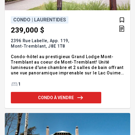
CONDO | LAURENTIDES
239,000 $
2396 Rue Labelle, App. 119,
Mont-Tremblant,
J8E 1T8
Condo-hôtel au prestigieux Grand Lodge Mont-
Tremblant au coeur de Mont-Tremblant! Unité
lumineuse d'une chambre et 2 salles de bain offrant
une vue panoramique imprenable sur le Lac Ouimet
et sa plage privée de sable. Profitez des
commodités : piscine intérieure, spa, gym, tennis,
1
restaurants, bar, navette et salles de conférence. À
5 minutes du golf, du ski et des activités à l'année.
CONDO À VENDRE
Occasion idéale pied-à-terre et investissement!
Addenda :Vivez l'expérience d'un véritable resort
au prestigieux Grand Lodge Mont-Tremblant. Située
au coeur de Mont-Tremblant, cette unité condo-
hôtel o