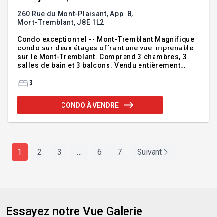
260 Rue du Mont-Plaisant, App. 8,
Mont-Tremblant,
J8E 1L2
Condo exceptionnel -- Mont-Tremblant Magnifique
condo sur deux étages offrant une vue imprenable
sur le Mont-Tremblant. Comprend 3 chambres, 3
salles de bain et 3 balcons. Vendu entièrement
meublé et équipé. Foyer au bois, entrée privée et
rangement extérieur. Situé dans un cul-de-sac
3
paisible, à quelques minutes du village et des
pistes. Accès à la randonnée, au ski et au vélo.
CONDO À VENDRE
Piscines, spas, tennis et parc pour enfants sur
place. Frais de condo incluant câble et internet. Une
opportunité clé en main! Addenda :Condo
d'exception à vendre: Domaine du Mont-Plaisant,
Mont-Tremblant
1
2
3
…
6
7
Suivant
Essayez notre Vue Galerie