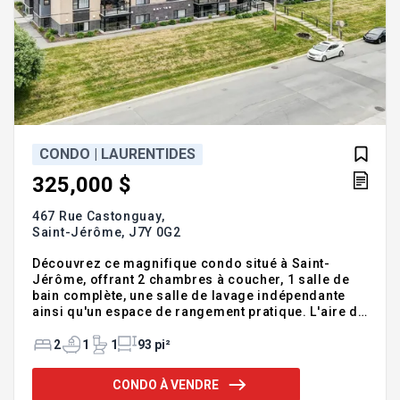
CONDO | LAURENTIDES
325,000 $
467 Rue Castonguay,
Saint-Jérôme,
J7Y 0G2
Découvrez ce magnifique condo situé à Saint-
Jérôme, offrant 2 chambres à coucher, 1 salle de
bain complète, une salle de lavage indépendante
ainsi qu'un espace de rangement pratique. L'aire de
vie lumineuse et conviviale crée un environnement
agréable au quotidien, tandis que le balcon permet
2
1
1
93 pi²
de profiter d'un espace extérieur en toute intimité et
offre une sortie pour barbecue au gaz naturel.
CONDO À VENDRE
L'immeuble est muni d'un ascenseur pour un