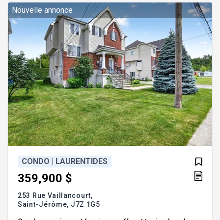
Entièrement rénové, clé en main! Situé au 4e étage
Nouvelle annonce
d'un immeuble t
CONDO | LAURENTIDES
359,900 $
253 Rue Vaillancourt,
Saint-Jérôme,
J7Z 1G5