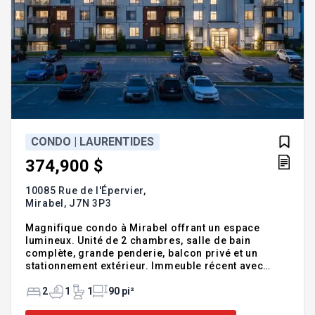
CONDO | LAURENTIDES
374,900 $
10085 Rue de l'Épervier,
Mirabel,
J7N 3P3
Magnifique condo à Mirabel offrant un espace
lumineux. Unité de 2 chambres, salle de bain
complète, grande penderie, balcon privé et un
stationnement extérieur. Immeuble récent avec
ascenseur et entrée adaptée pour personne à
mobilité réduite. Stationnements visiteurs, bornes
2
1
1
90 pi²
de recharge pour véhicules électriques et