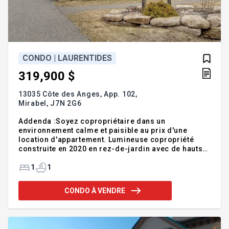
CONDO | LAURENTIDES
319,900 $
13035 Côte des Anges, App. 102,
Mirabel,
J7N 2G6
Addenda :Soyez copropriétaire dans un
environnement calme et paisible au prix d'une
location d'appartement. Lumineuse copropriété
construite en 2020 en rez-de-jardin avec de hauts
plafonds de presque 9 pieds. De grandes fenêtres
illuminent chacune des pièces et la hauteur des
1
1
plafonds crée un espace aéré. Le salon et la salle à
manger sont côte à côte et la cuisine est très
CONDO À VENDRE
fonctionnelle avec un garde-manger walk in. Dans
la salle de bain, nous retrouvons laveuse/sécheuse
à l'abris des regards, cachées par des portes. Une
grande terrasse extérieure vous accueille. L'espace