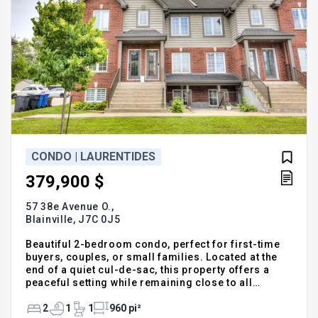
CONDO | LAURENTIDES
379,900 $
57 38e Avenue O.,
Blainville,
J7C 0J5
Beautiful 2-bedroom condo, perfect for first-time
buyers, couples, or small families. Located at the
end of a quiet cul-de-sac, this property offers a
peaceful setting while remaining close to all
amenities, shopping, schools, and Highway 15.
Enjoy two outdoor parking spaces, a private
2
1
1
960 pi²