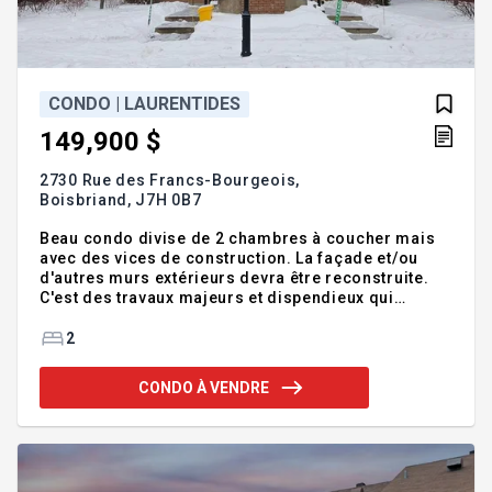
CONDO | LAURENTIDES
149,900 $
2730 Rue des Francs-Bourgeois,
Boisbriand,
J7H 0B7
Beau condo divise de 2 chambres à coucher mais
avec des vices de construction. La façade et/ou
d'autres murs extérieurs devra être reconstruite.
C'est des travaux majeurs et dispendieux qui
devront être payés par les propriétaires de chaque
bâtiment par cotisation spéciale. Le courtier sur
2
place pour les acheteurs est William Johnson.
Vente sous contrôle de justice de gré à gré vendue
CONDO À VENDRE
sans garantie aux risques et périls de l'acheteur /
Allouez un délai de 3 jours ouvrables à toute offre
soumise svp. Le notaire instrumentant sera un
notaire choisi par le vendeur. À noter qu'aucune
offre avec un