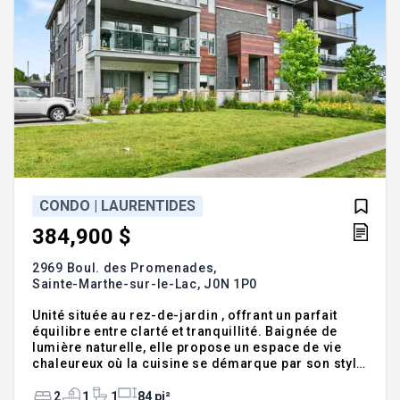
CONDO | LAURENTIDES
384,900 $
2969 Boul. des Promenades,
Sainte-Marthe-sur-le-Lac,
J0N 1P0
Unité située au rez-de-jardin , offrant un parfait
équilibre entre clarté et tranquillité. Baignée de
lumière naturelle, elle propose un espace de vie
chaleureux où la cuisine se démarque par son style
soigné, ses armoires pleine hauteur et son
rangement généreux. La terrasse spacieuse
2
1
1
84 pi²