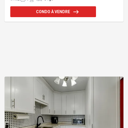
prolonge agréablement l'espace, idéale pour
profiter des beaux jours. La salle de bain se
CONDO À VENDRE
distingue par ses dimensions et sa douche en
céramique. Un climatiseur murale, deux espaces de
stationnement ainsi qu'un cabanon viennent
compléter cette propriété aussi pratique
qu'accueillante. - Cabanon 69 - Stationneme