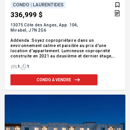
CONDO | LAURENTIDES
336,999 $
13075 Côte des Anges, App. 104,
Mirabel,
J7N 2G6
Addenda :Soyez copropriétaire dans un
environnement calme et paisible au prix d'une
location d'appartement. Lumineuse copropriété
construite en 2021 au deuxième et dernier étage,
vous n'aurez pas de voisin au dessus de vous. De
grandes fenêtres illuminent les pièces. Le salon et
1
1
la salle à manger sont côte à côte et la cuisine avec
armoires jusqu'au plafond et comptoir de quartz
CONDO À VENDRE
est très fonctionnelle. Vous pourrez aussi profiter
d'un garde-manger walk in très apprécié pour sa
polyvalence. Dans la salle de bain, nous retrouvons
l'espace laveuse/sécheuse à l'abris des regards,
cac