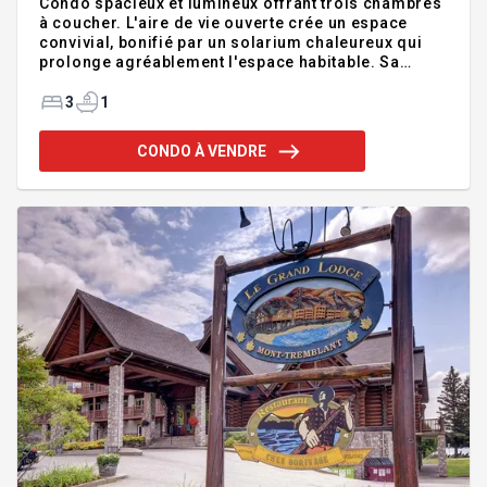
Condo spacieux et lumineux offrant trois chambres
à coucher. L'aire de vie ouverte crée un espace
convivial, bonifié par un solarium chaleureux qui
prolonge agréablement l'espace habitable. Sa
terrasse attenante au solarium permet de profiter
pleinement de l'été, tout en étant à l'abri de la pluie
3
1
et du soleil. Vous y trouverez également de
nombreux rangements pratiques. Parfaitement
CONDO À VENDRE
entretenu, il dispose d'une unité murale, d'un foyer
au gaz, assurant un confort optimal en toute saison.
Un rangement extérieur, deux stationnements 5&6
complètent l'ensemble. Situé dans un secteur
recherché, à