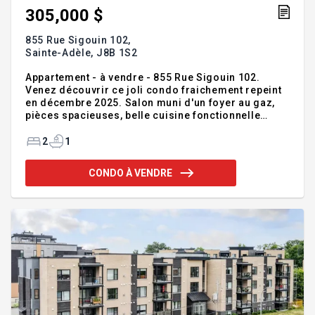
305,000 $
855 Rue Sigouin 102,
Sainte-Adèle,
J8B 1S2
Appartement - à vendre - 855 Rue Sigouin 102.
Venez découvrir ce joli condo fraichement repeint
en décembre 2025. Salon muni d'un foyer au gaz,
pièces spacieuses, belle cuisine fonctionnelle
ouverte avec la salle à manger, salle de bain de
bonne dimension avec coin laveuse-sécheuse,
2
1
grande chambre des maîtres avec fenestration
abondante. Une localisation idéale au Coeur de Ste-
CONDO À VENDRE
Adèle et à distance de marche des commodités,
restos, parc, cinéma et facile d'accès au centre de
ski, piste linéaire, centre sportif etc.. Le parfait
équilibre entre vie active et détente. Un
environnement paisible et d