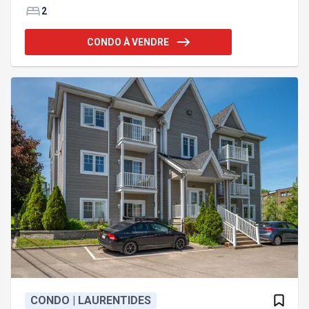
spas extérieurs ouverts selon les saisons -Piscine
2
geyser ouverte l'été -Salle de réunion à l'usage des
propriétaires ainsi qu'aux gens d'affaires -3
CONDO À VENDRE
terrains de tennis "har-tru" -Sentiers de randonnée
en forêt pour la marche, le vélo, la raquette et le ski
de fond -Centre de conditionnement physique -2
simulateurs de golf virtuel -Restaurant
CONDO | LAURENTIDES