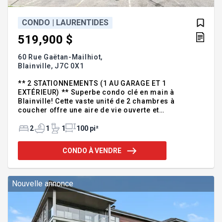
CONDO | LAURENTIDES
519,900 $
60 Rue Gaëtan-Mailhiot,
Blainville,
J7C 0X1
** 2 STATIONNEMENTS (1 AU GARAGE ET 1
EXTÉRIEUR) ** Superbe condo clé en main à
Blainville! Cette vaste unité de 2 chambres à
coucher offre une aire de vie ouverte et
chaleureuse mettant en valeur des matériaux de
qualité tels que le bois, le quartz et un foyer au gaz
2
1
1
100 pi²
naturel. Profitez d'une salle de bain raffinée avec
bain, grande douche italienne sans seuil ni panneau
CONDO À VENDRE
de verre, idéale pour le confort et l'accessibilité.
Comprend 1 stationnement au garage et 1 extérieur.
Espace vert aménagé avec gazebos et bancs à
l'avant. Chats et chiens de moins de 15 lb permis.
Nouvelle annonce
Découvrez ce magnifique con