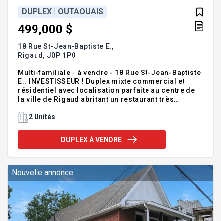
DUPLEX | OUTAOUAIS
499,000 $
18 Rue St-Jean-Baptiste E.,
Rigaud,
J0P 1P0
Multi-familiale - à vendre - 18 Rue St-Jean-Baptiste
E.. INVESTISSEUR ! Duplex mixte commercial et
résidentiel avec localisation parfaite au centre de
la ville de Rigaud abritant un restaurant très
achalandé et un grand logement résidentiel. Venez
découvrir son charme ancestral! Très bon revenus
2 Unités
locatifs pour un investisseur.! Contact: Marc Leduc
- (514) 795-0638 ie: Courtiers immobiliers groupe
DUPLEX À VENDRE
sutton - distinction inc., Agence immobilière VOIR
LA FICHE DESCRIPTIVE DE CETTE PROPRIÉTÉ:
http://www.suttonquebec.com/propriete/sutton-
quebec-immobilier-details.html?
Nouvelle annonce
no_inscription=18350444