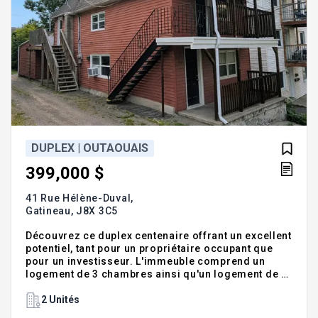
DUPLEX | OUTAOUAIS
399,000 $
41 Rue Hélène-Duval,
Gatineau,
J8X 3C5
Découvrez ce duplex centenaire offrant un excellent
potentiel, tant pour un propriétaire occupant que
pour un investisseur. L'immeuble comprend un
logement de 3 chambres ainsi qu'un logement de 1
chambre, procurant une belle flexibilité
d'occupation ou de revenus. Vous profiterez d'une
2 Unités
cour arrière, idéale pour vos moments de détente.