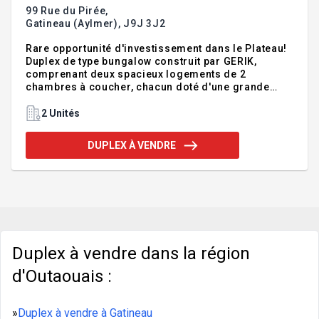
99 Rue du Pirée,
Gatineau (Aylmer),
J9J 3J2
Rare opportunité d'investissement dans le Plateau!
Duplex de type bungalow construit par GERIK,
comprenant deux spacieux logements de 2
chambres à coucher, chacun doté d'une grande
salle de bains moderne, d'une thermopompe
installée en 2025 et d'un grand patio sans entretien.
2 Unités
L'un des logements est actuellement vacant, ce qui
en fait une excellente occasion pour un propriétaire
DUPLEX À VENDRE
occupant ou un investisseur souhaitant bénéficier
d'une flexibilité immédiate. Idéalement situé à
proximité des écoles, des parcs, des commerces et
de tous les services, cet immeuble de qualité offre
un excellent potent
Duplex à vendre dans la région
d'Outaouais :
»
Duplex à vendre à Gatineau