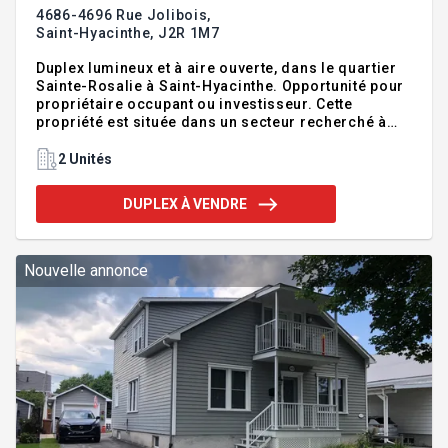
4686-4696 Rue Jolibois,
Saint-Hyacinthe,
J2R 1M7
Duplex lumineux et à aire ouverte, dans le quartier
Sainte-Rosalie à Saint-Hyacinthe. Opportunité pour
propriétaire occupant ou investisseur. Cette
propriété est située dans un secteur recherché à
proximité de l'école primaire, loisirs municipale,
parc, piste cyclable et commerces. Addenda
2 Unités
:Duplex lumineux et à aire ouverte, dans le quartier
Sainte-Rosalie à Saint-Hyacinthe. Opportunité pour
DUPLEX À VENDRE
propriétaire occupant ou investisseur. Cette
propriété est située dans un secteur recherché à
proximité de l'école primaire, loisirs municipale,
parc, piste cyclable et commerces. Le sous-sol e
Nouvelle annonce