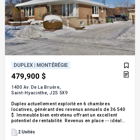
DUPLEX | MONTÉRÉGIE
479,900 $
1400 Av. De La Bruère,
Saint-Hyacinthe,
J2S 5X9
Duplex actuellement exploité en 6 chambres
locatives, générant des revenus annuels de 36 540
$. Immeuble bien entretenu offrant un excellent
potentiel de rentabilité. Revenus en place -- idéal
pour investisseur souhaitant un immeuble productif
dès l'acquisition Addenda :Duplex actuellement
2 Unités
loué en 6 chambres 8.F): L'aqueduc est raccordé au