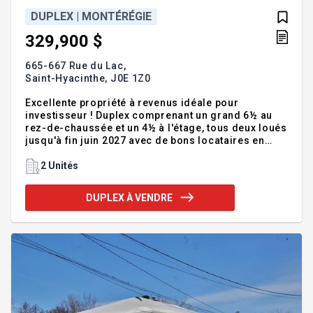
DUPLEX | MONTÉRÉGIE
329,900 $
665-667 Rue du Lac,
Saint-Hyacinthe,
J0E 1Z0
Excellente propriété à revenus idéale pour
investisseur ! Duplex comprenant un grand 6½ au
rez-de-chaussée et un 4½ à l'étage, tous deux loués
jusqu'à fin juin 2027 avec de bons locataires en
place. Revenus annuels de 23 340 $ dès juillet 2026.
Grand terrain avec garage et cabanon offrant
2 Unités
rangement et potentiel supplémentaire. Situé sur
une rue tranquille, directement en face d'une école
DUPLEX À VENDRE
primaire, à moins de 15 minutes du centre-ville de
Granby. Une opportunité stable et rentable à ne pas
manquer ! Superbe opportunité pour investisseur à
la recherche d'une propriété à revenus offrant
stabilit