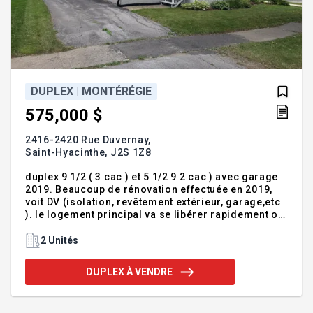
DUPLEX | MONTÉRÉGIE
575,000 $
2416-2420 Rue Duvernay,
Saint-Hyacinthe,
J2S 1Z8
duplex 9 1/2 ( 3 cac ) et 5 1/2 9 2 cac ) avec garage
2019. Beaucoup de rénovation effectuée en 2019,
voit DV (isolation, revêtement extérieur, garage,etc
). le logement principal va se libérer rapidement ou
potentiel de location a 2 000./ mois INCLUSIONS
fixtures, stores, armoire a l'entrée arriere, établi au
2 Unités
sous-sol EXCLUSIONS rideaux
DUPLEX À VENDRE