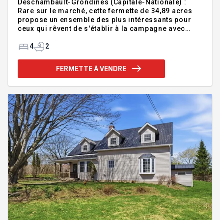
Deschambault-Grondines (Capitale-Nationale) :
Rare sur le marché, cette fermette de 34,89 acres
propose un ensemble des plus intéressants pour
ceux qui rêvent de s'établir à la campagne avec
espace et possibilités. La propriété comprend
environ 28 acres de pâturages et de boisés, avec un
4
2
potentiel acéricole, ainsi qu'environ 5 acres en
culture. On y retrouve une spacieuse maison à deux
FERMETTE À VENDRE
étages, deux garages, une étable et un poulailler.
Située à proximité de l'autoroute 40, elle bénéficie
d'un emplacement à la fois paisible et facilement
accessible. Addenda :Lots : 3233548, 5034366,32