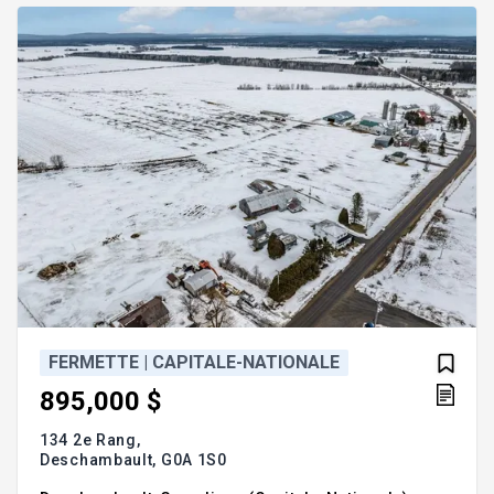
sans oublier son autosuffisance avec génératrice
au propan
FERMETTE | CAPITALE-NATIONALE
895,000 $
134 2e Rang,
Deschambault,
G0A 1S0