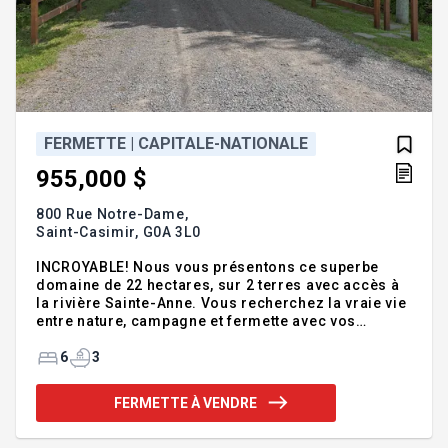
FERMETTE | CAPITALE-NATIONALE
955,000 $
800 Rue Notre-Dame,
Saint-Casimir,
G0A 3L0
INCROYABLE! Nous vous présentons ce superbe
domaine de 22 hectares, sur 2 terres avec accès à
la rivière Sainte-Anne. Vous recherchez la vraie vie
entre nature, campagne et fermette avec vos
animaux, tout en étant près des services, ce petit
joyau est pour vous! Vous serez charmés par les
6
3
lieux mais également par la qualité des bâtiments et
installations, entretenus de façon remarquable. La
FERMETTE À VENDRE
résidence de construction 2012 vous offre de
vastes espaces lumineux, 6 chambres, 3 salles de
bain, salle familiale, foyer au bois, garage intégré,