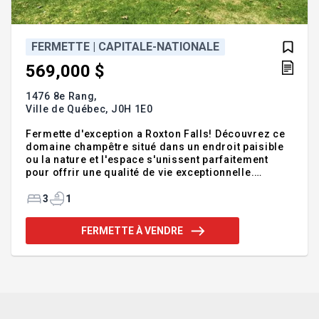
FERMETTE | CAPITALE-NATIONALE
569,000 $
1476 8e Rang,
Ville de Québec,
J0H 1E0
Fermette d'exception a Roxton Falls! Découvrez ce
domaine champêtre situé dans un endroit paisible
ou la nature et l'espace s'unissent parfaitement
pour offrir une qualité de vie exceptionnelle.
Implantée sur un site enchanteur, au bout d'un
chemin privé, cette propriété offre intimité, nature
3
1
360 et qualité de vie incomparable. La maison, au
style farmhouse intemporel par son revêtement
FERMETTE À VENDRE
blanc, toiture de tôle noire et lucarnes, propose une
ambiance chaleureuse et invitante. Un coin de
paradis pour les amoureux de la nature et d'espace
offrant 2.5 acres de possibilités. Fermette coup de
coeur