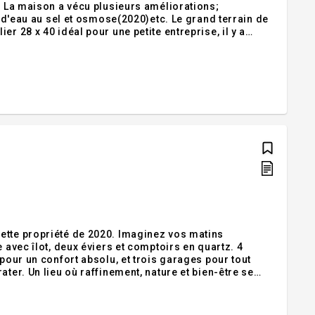
. La maison a vécu plusieurs améliorations;
t d'eau au sel et osmose(2020)etc. Le grand terrain de
r 28 x 40 idéal pour une petite entreprise, il y a
n jardin en permaculture, des fines herbes et herbes
ette propriété de 2020. Imaginez vos matins
 avec îlot, deux éviers et comptoirs en quartz. 4
 pour un confort absolu, et trois garages pour tout
ter. Un lieu où raffinement, nature et bien-être se
te élégante maison moderne de 2020, nichée en