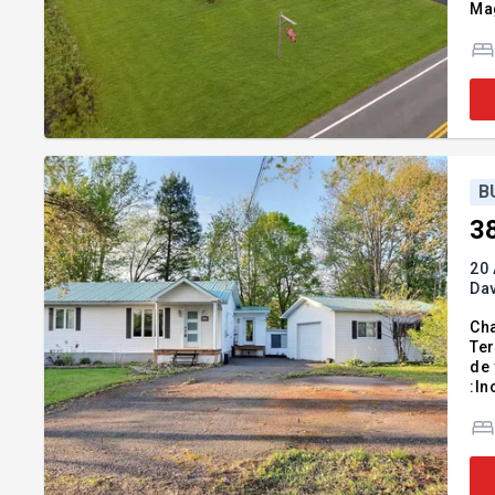
Mag
de 
ri
B
3
20 
Dav
Cha
Ter
de 
:In
fon