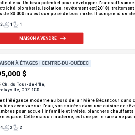
alle d'eau. Un beau potentiel pour développer l'autosuffisance
ctricité, plomberie, isolation, revêtement ext(2018), traitemen
s de 80 000 mc est composé de bois mixte. Il comprend un atelie
si une remise et un poulailler. L'aménagement paysagé offre u
icinales (ortie,
3
1
1
MAISON À VENDRE
AISON À ÉTAGES | CENTRE-DU-QUÉBEC
95,000 $
 Ch. du Tour-de-l'Île,
eluyville,
G0Z 1C0
ez l'élégance moderne au bord de la rivière Bécancour dans c
sibles avec vue sur l'eau, vos soirées dans une cuisine de rêve
mbres pour accueillir famille et invités, planchers chauffants
re espace. Cette maison moderne, est une perle rare à ne pas ra
contrent. Addenda :Amateur de nature et de tranquillité? Cet
dure de la rivière B
4
2
2