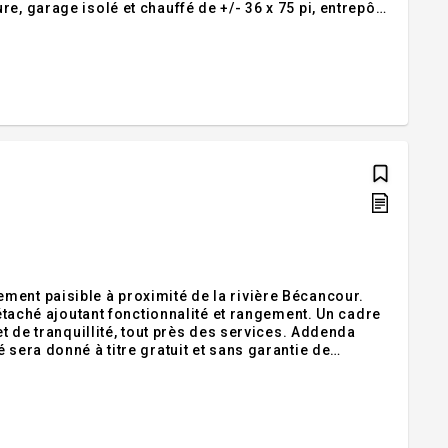
e, garage isolé et chauffé de +/- 36 x 75 pi, entrepôt
re, où se trouvent également deux chalets et une
ment paisible à proximité de la rivière Bécancour.
détaché ajoutant fonctionnalité et rangement. Un cadre
et de tranquillité, tout près des services. Addenda
 sera donné à titre gratuit et sans garantie de
 (2), support de tv de la chambre, tous