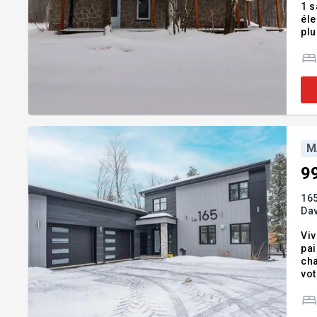
1 s
éle
plu
aus
méd
M
9
165
Dav
Viv
pai
cha
vot
ren
bor