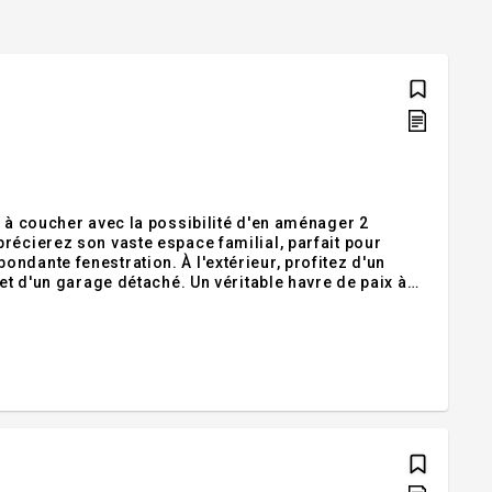
s à coucher avec la possibilité d'en aménager 2
récierez son vaste espace familial, parfait pour
ndante fenestration. À l'extérieur, profitez d'un
et d'un garage détaché. Un véritable havre de paix à
é, micro-ondes, pôle de la véranda.Exclusions :Pô