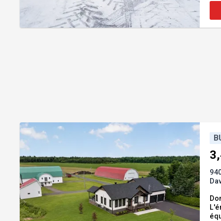
B
3
940
Dav
Dom
L'é
équ