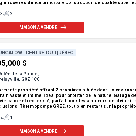
nifique résidence principale construction de qualité supérieur
+/- 42 x 100 pi. Chemin de gravier aménagé menant à l'érabliè
vière. Un domaine impeccab
3
2
MAISON À VENDRE
UNGALOW | CENTRE-DU-QUÉBEC
85,000 $
Allée de la Pointe,
eluyville,
G0Z 1C0
rmante propriété offrant 2 chambres située dans un environne
rain vaste et intime, idéal pour profiter de la nature. Garage 
vie calme et recherché, parfait pour les amateurs de plein air 
clusions :Thermopompe GREE, tout bien restant sur la propriété
ctionnementExclusions :Lave-vaisselle encastré LG, tv samsung
2
1
MAISON À VENDRE