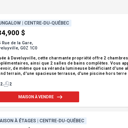
UNGALOW | CENTRE-DU-QUÉBEC
34,900 $
 Rue de la Gare,
eluyville,
G0Z 1C0
uée à Daveluyville, cette charmante propriété offre 2 chambre
plémentaires, ainsi que 2 salles de bains complètes. Vous app
evoir, de même que sa véranda lumineuse bénéficiant d'une abo
nd terrain, d'une spacieuse terrasse, d'une piscine hors terre 
ouvrir! Addenda :Inclusions :Plaque chauffante, four encastr
2
2
MAISON À VENDRE
AISON À ÉTAGES | CENTRE-DU-QUÉBEC