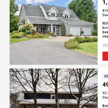
1
816
Dav
NO
bri
bea
cha
se 
des
M
4
92 
Dav
Bel