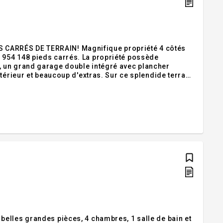
CARRÉS DE TERRAIN! Magnifique propriété 4 côtés
954 148 pieds carrés. La propriété possède
 un grand garage double intégré avec plancher
térieur et beaucoup d'extras. Sur ce splendide terrain
auffant au glycol, une grange, un petit lac artificiel,
elles grandes pièces, 4 chambres, 1 salle de bain et