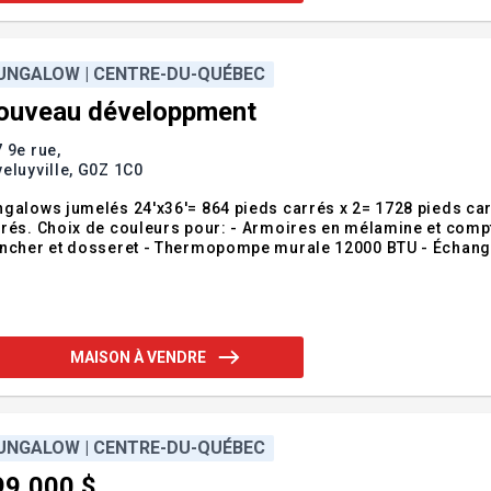
UNGALOW | CENTRE-DU-QUÉBEC
ouveau développment
 9e rue,
eluyville,
G0Z 1C0
galows jumelés 24'x36'= 864 pieds carrés x 2= 1728 pieds carr
rés. Choix de couleurs pour: - Armoires en mélamine et compt
ncher et dosseret - Thermopompe murale 12000 BTU - Échangeur
MAISON À VENDRE
UNGALOW | CENTRE-DU-QUÉBEC
99,000 $