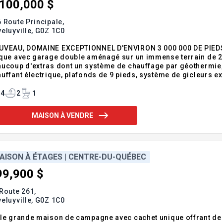
,100,000 $
 Route Principale,
eluyville,
G0Z 1C0
UVEAU, DOMAINE EXCEPTIONNEL D'ENVIRON 3 000 000 DE PIEDS 
que avec garage double aménagé sur un immense terrain de 2 
ucoup d'extras dont un système de chauffage par géothermie,
uffant électrique, plafonds de 9 pieds, système de gicleurs ex
trouve un grand garage détaché pour 4 voitures avec plancher ch
 sentiers pour VTT, des chevreuils,
4
2
1
MAISON À VENDRE
AISON À ÉTAGES | CENTRE-DU-QUÉBEC
99,900 $
Route 261,
eluyville,
G0Z 1C0
le grande maison de campagne avec cachet unique offrant de b