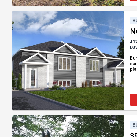
B
N
417
Dav
Bun
car
pla
B
3