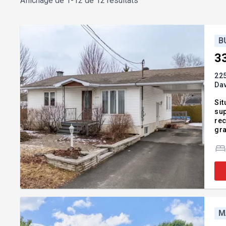
Affichage de
1-12 de 12 résultats
B
3
225
Dav
Sit
sup
rec
gra
déc
M