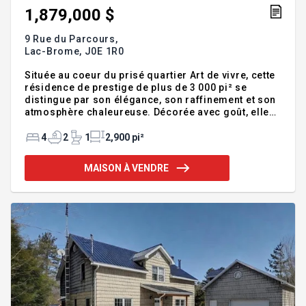
1,879,000 $
9 Rue du Parcours,
Lac-Brome,
J0E 1R0
Située au coeur du prisé quartier Art de vivre, cette
résidence de prestige de plus de 3 000 pi² se
distingue par son élégance, son raffinement et son
atmosphère chaleureuse. Décorée avec goût, elle
offre un confort moderne et une qualité de vie
exceptionnelle. Implantée sur un splendide terrain
4
2
1
2,900 pi²
de plus de 53 000 pi² bordé par un ruisseau, la
propriété est entourée d'arbres matures assurant
MAISON À VENDRE
intimité et sérénité. À proximité de l'autoroute et à
une heure de Montréal, cette demeure, située près
des centres de ski, terrains de golf et sites de
villégiature, faisant d'elle un lieu de vie idéal tan