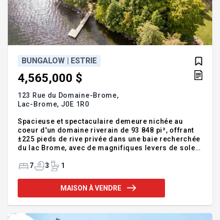
BUNGALOW | ESTRIE
4,565,000 $
123 Rue du Domaine-Brome,
Lac-Brome,
J0E 1R0
Spacieuse et spectaculaire demeure nichée au
coeur d'un domaine riverain de 93 848 pi², offrant
±225 pieds de rive privée dans une baie recherchée
du lac Brome, avec de magnifiques levers de soleil.
Située dans le prestigieux secteur du Domaine
Brome, la propriété est retirée de la route, sur un
7
3
1
terrain boisé et intime, offrant un environnement
paisible et privilégié. Avec son terrain plat, son
MAISON À VENDRE
accès direct au lac navigable et son orientation
avantageuse, elle permet de profiter pleinement de
la vie au bord de l'eau et offre un cadre idéal pour
recevoir famille et amis. Addenda :123