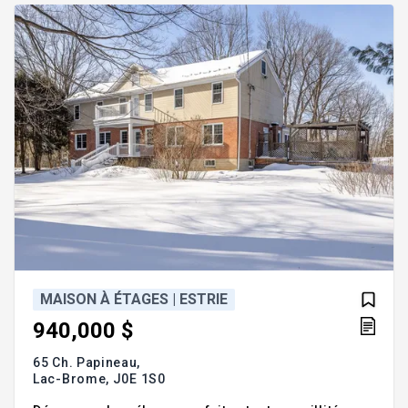
à proximité de Knowlton et Cowansville où vous t
MAISON À ÉTAGES | ESTRIE
940,000 $
65 Ch. Papineau,
Lac-Brome,
J0E 1S0