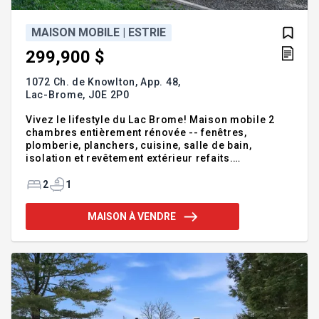
MAISON MOBILE | ESTRIE
299,900 $
1072 Ch. de Knowlton, App. 48,
Lac-Brome,
J0E 2P0
Vivez le lifestyle du Lac Brome! Maison mobile 2
chambres entièrement rénovée -- fenêtres,
plomberie, planchers, cuisine, salle de bain,
isolation et revêtement extérieur refaits.
Électroménagers neufs inclus -- clé en main sans
compromis! Située dans un parc paisible à
2
1
quelques minutes de Knowlton et de Bromont,
profitez d'un décor naturel exceptionnel et d'une vie
MAISON À VENDRE
active. Rare sur le marché -- faites vite! Addenda
:Située dans un parc de maisons mobiles sur
terrain loué, cette propriété vous ouvre la porte à un
mode de vie recherché au coeur de Lac Brome -- un
secteur aussi paisibl