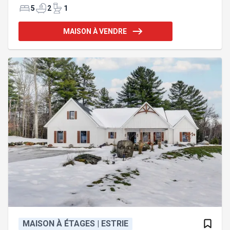
même étage et une immense salle de bain privative
5
2
1
à la chambre à coucher principale avec douche
italienne double. En ajout, vous y retrouverez un
MAISON À VENDRE
immense garage détaché en plus de celui adjacent
à la propriété. Rez-de-chaussée sur dalle radiante
et cellier centrale en verre dans la salle à manger.
Découvrez cette construction d'exception alliant
modernité,
MAISON À ÉTAGES | ESTRIE