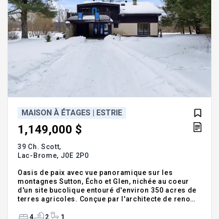
MAISON À ÉTAGES | ESTRIE
1,149,000 $
39 Ch. Scott,
Lac-Brome,
J0E 2P0
Oasis de paix avec vue panoramique sur les
montagnes Sutton, Écho et Glen, nichée au coeur
d'un site bucolique entouré d'environ 350 acres de
terres agricoles. Conçue par l'architecte de renom
George F. Eber, qui a contribué à l'Expo 67, cette
maison contemporaine offre 4 chambres
4
2
1