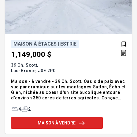
MAISON À ÉTAGES | ESTRIE
1,149,000 $
39 Ch. Scott,
Lac-Brome,
J0E 2P0
Maison - à vendre - 39 Ch. Scott. Oasis de paix avec
vue panoramique sur les montagnes Sutton, Écho et
Glen, nichée au coeur d'un site bucolique entouré
d'environ 350 acres de terres agricoles. Conçue
par l'architecte de renom George F. Eber, qui a
contribué à l'Expo 67, cette maison contemporaine
4
2
offre 4 chambres (possibilité de 5), 2 salles de bain
et 1 salle d'eau. Rénovée au fil des ans, elle séduit
MAISON À VENDRE
par son style intemporel, sa luminosité et son
emplacement unique. À seulement 15 minutes des
pistes de ski de Sutton, ±25 minutes de Bromont et