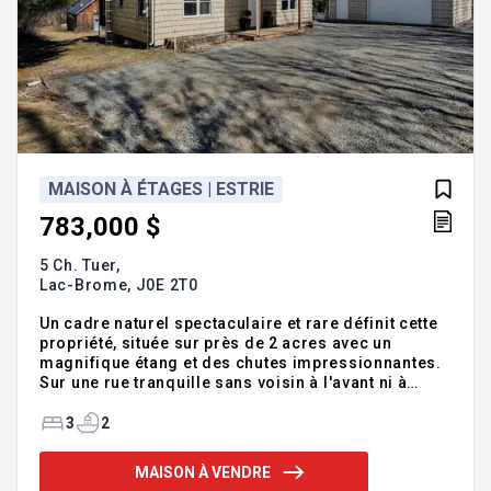
MAISON À ÉTAGES | ESTRIE
783,000 $
5 Ch. Tuer,
Lac-Brome,
J0E 2T0
Un cadre naturel spectaculaire et rare définit cette
propriété, située sur près de 2 acres avec un
magnifique étang et des chutes impressionnantes.
Sur une rue tranquille sans voisin à l'avant ni à
l'arrière, cette charmante maison de campagne de
3 chambres offre une intimité et une tranquillité
3
2
exceptionnelles. Un atelier près de l'étang crée un
environnement inspirant, idéal pour les artistes ou
MAISON À VENDRE
les activités de loisirs. La propriété comprend