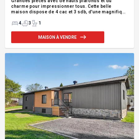
Grandes pièces avec de hauts plafonds et du
charme pour impressionner tous. Cette belle
maison dispose de 4 cac et 3 sdb, d'une magnifique
cuisine et d'une salle à manger donnant sur le deck.
Entrée indépendante à un bureau et grand atelier du
4
3
1
sous-sol Addenda :- Les visites de la propriété
demeurent faciles à organiser, même si elle est
MAISON À VENDRE
actuellement louée à une entreprise locale - Grande
maison solide - 4 chambres (2 grandes chambres
avec leurs propres balcons) - 3 salles de bains -
Cuisine sur mesure avec tous les électroménagers
inclus