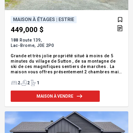
MAISON À ÉTAGES | ESTRIE
449,000 $
188 Route 139,
Lac-Brome,
J0E 2P0
Grande et très jolie propriété situé à moins de 5
minutes du village de Sutton , de sa montagne de
ski de ces magnifiques sentiers de marches . La
maison vous offres présentement 2 chambres mais
possibilité dans faire plusieurs autres . Il y a aussi
une possibilité d'acheter tout meublé . INCLUSIONS
2
2
1
Génératrice , sump-pump , four encastré , plaque
chauffante ,micro-onde, réfrigérateur , congélateur
MAISON À VENDRE
. EXCLUSIONS --