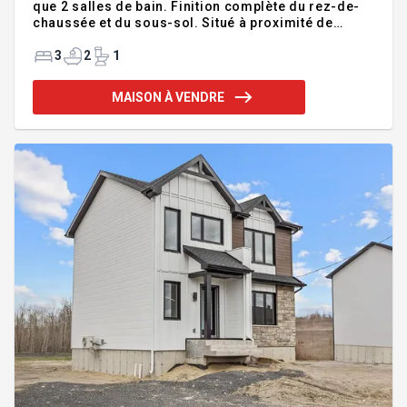
que 2 salles de bain. Finition complète du rez-de-
chaussée et du sous-sol. Situé à proximité de
l'école et parc Détente. Patio 12 x12, thermopompe
murale, balayeuse centrale Disponible maintenant
3
2
1
1ER ACHETEUR VOUS POURRIEZ BÉNÉFICIÉ D UN
CRÉDIT DE TPS DE 9500 & TAXE DE BIENVENUE Prix
MAISON À VENDRE
d'achat (avant les taxes) : 299 500,00 $ TPS payée
par le particulier (prix d'achat x 5.00 %) 14 975,00 $
Remboursement de TPS accordé au particulier 5
391,00 $ TVQ payée par le particulier (prix d'achat x
9