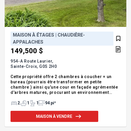
MAISON À ÉTAGES | CHAUDIÈRE-
APPALACHES
149,500 $
954-A Route Laurier,
Sainte-Croix,
G0S 2H0
Cette propriété offre 2 chambres à coucher + un
bureau (pourrais être transformer en petite
chambre ) ainsi qu'une cour en façade agrémentée
d'arbres matures, procurant un environnement
paisible et intime du voisin jumelé arrière Avec
quelques améliorations, elle possède tout le
2
1
1
94 pi²
potentiel nécessaire pour devenir un véritable petit
cocon à votre image. Une belle opportunité pour un
MAISON À VENDRE
premier acheteur, un investisseur ou un bricoleur à
la recherche d'un projet abordable. Ne manquez
pas cette chance de devenir propriétaire à moindre