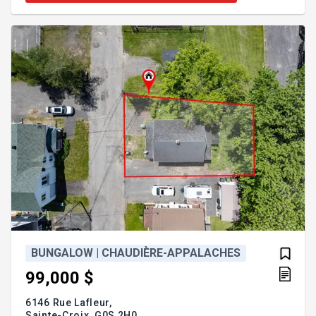
remboursée en totalité avec l'adoption de la loi C-4.
Informez-vous! Addenda :PREMIERS ACHETEURS :
la TPS pourrait vous être remboursée en totalité
avec l'adoptio
BUNGALOW | CHAUDIÈRE-APPALACHES
99,000 $
6146 Rue Lafleur,
Sainte-Croix,
G0S 2H0