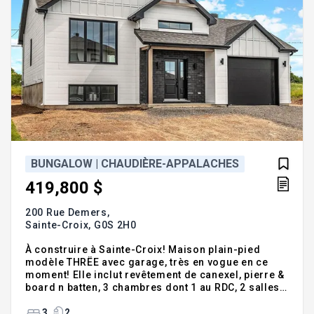
BUNGALOW | CHAUDIÈRE-APPALACHES
419,800 $
200 Rue Demers,
Sainte-Croix,
G0S 2H0
À construire à Sainte-Croix! Maison plain-pied
modèle THRËE avec garage, très en vogue en ce
moment! Elle inclut revêtement de canexel, pierre &
board n batten, 3 chambres dont 1 au RDC, 2 salles
de bains, robinetterie de chez Thalassa, superbe
cuisine actuelle signée AD+ avec grand ilot, etc.
3
2