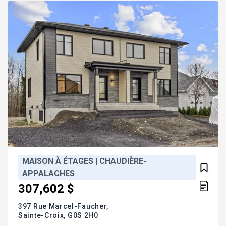
coût! « Acheteur, soyez informé que le courtier,
étant lié par un
MAISON À ÉTAGES | CHAUDIÈRE-
APPALACHES
307,602 $
397 Rue Marcel-Faucher,
Sainte-Croix,
G0S 2H0