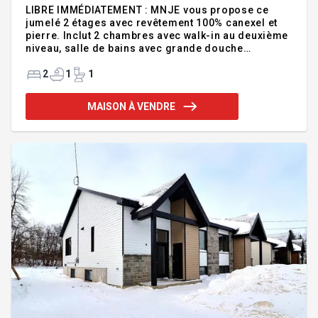
LIBRE IMMÉDIATEMENT : MNJE vous propose ce
jumelé 2 étages avec revêtement 100% canexel et
pierre. Inclut 2 chambres avec walk-in au deuxième
niveau, salle de bains avec grande douche
céramique et bain autoportant, une cuisine
moderne signée AD+ avec ilot de quartz, bel
2
1
1
escalier de bois franc, etc. PREMIERS ACHETEURS :
la TPS pourrait vous être remboursée en totalité
MAISON À VENDRE
avec l'adoption de la loi C-4. Informez-vous!
Addenda :PREMIERS ACHETEURS : la TPS pourrait
vous être remboursée en totalité avec l'adoption de
la loi C-4. Informez-vous! Maison modèle libre
immédiatement! Inclusion