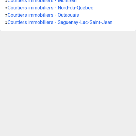
»
Courtiers immobiliers - Montréal
»
Courtiers immobiliers - Nord-du-Québec
»
Courtiers immobiliers - Outaouais
»
Courtiers immobiliers - Saguenay-Lac-Saint-Jean