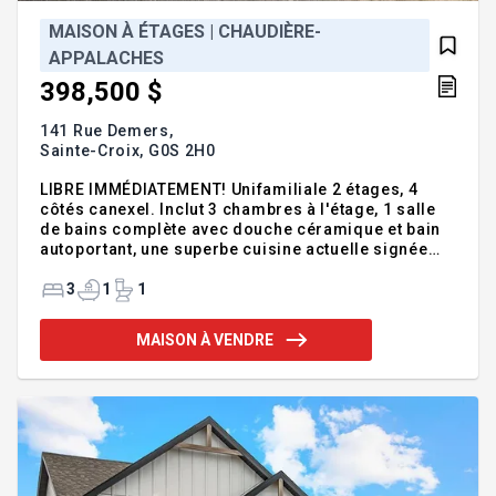
MAISON À ÉTAGES | CHAUDIÈRE-
APPALACHES
398,500 $
141 Rue Demers,
Sainte-Croix,
G0S 2H0
LIBRE IMMÉDIATEMENT! Unifamiliale 2 étages, 4
côtés canexel. Inclut 3 chambres à l'étage, 1 salle
de bains complète avec douche céramique et bain
autoportant, une superbe cuisine actuelle signée
AD+ avec comptoirs de quartz et grand garde-
manger walk-in, etc. Thermopompe murale incluse.
3
1
1
Tout y est! PREMIERS ACHETEURS : la TPS pourrait
vous être remboursée en totalité avec l'adoption de
MAISON À VENDRE
la loi C-4. Informez-vous! Addenda :PREMIERS
ACHETEURS : la TPS pourrait vous être remboursée
en totalité avec l'adoption de la loi C-4. Informez-
vous! Modèle NIKKI 2 - demandez les plans! Inc