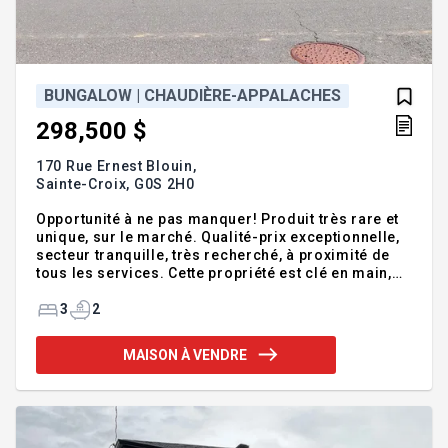
BUNGALOW | CHAUDIÈRE-APPALACHES
298,500 $
170 Rue Ernest Blouin,
Sainte-Croix,
G0S 2H0
Opportunité à ne pas manquer! Produit très rare et
unique, sur le marché. Qualité-prix exceptionnelle,
secteur tranquille, très recherché, à proximité de
tous les services. Cette propriété est clé en main,
toujours bien entretenue au fil des ans, propriétaire
unique depuis sa const. en 2012. Cette charmante
3
2
propriété, très lumineuse avec belle fenestration,
vous offre un vestibule fermé, 3 CAC, 2 SDB, SFM
MAISON À VENDRE
avec foyer au bois, atelier et plus... Possibilité d'y
aménager d'autres chambres au sous-sol au
besoin. Beau grand terrain, paysagé avec soin et
goût ainsi qu'une belle grande remise agencée