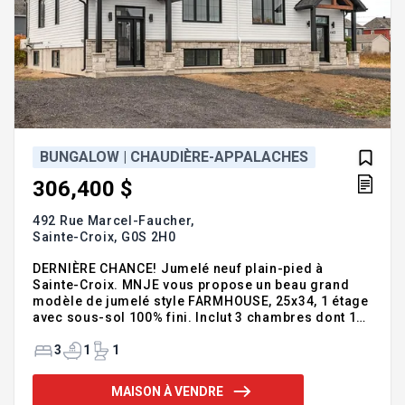
BUNGALOW | CHAUDIÈRE-APPALACHES
306,400 $
492 Rue Marcel-Faucher,
Sainte-Croix,
G0S 2H0
DERNIÈRE CHANCE! Jumelé neuf plain-pied à
Sainte-Croix. MNJE vous propose un beau grand
modèle de jumelé style FARMHOUSE, 25x34, 1 étage
avec sous-sol 100% fini. Inclut 3 chambres dont 1
au RDC, de grands walk-in partout, aires de vie
ouvertes, cuisine actuelle AD+ avec grand îlot.
3
1
1
Possibilité d'avoir 2 salles de bains complètes. Une
belle finition haut de gamme vous y attend.
MAISON À VENDRE
PREMIERS ACHETEURS : la TPS pourrait vous être