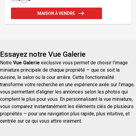
Une belle construction de qualité vous attend!
Autres terrains et modèles disponibles! PREMIERS
MAISON À VENDRE
ACHETEURS : la TPS pourrait vous être remboursée
en totalité avec l'adoption de la loi C-4. Informez-
vous! Addenda :PREMIERS ACHETEURS : la TPS
pourrait vous être remboursée en totalité avec
l'adopti
Essayez notre Vue Galerie
Notre
Vue Galerie
exclusive vous permet de choisir l’image
miniature principale de chaque propriété — que ce soit la
cuisine, le salon ou la cour arrière. Cette fonctionnalité
transforme votre recherche en une expérience axée sur l’image,
vous permettant d’aligner les annonces selon les photos qui
comptent le plus pour vous. En personnalisant la vue miniature,
vous comparez instantanément les éléments clés de plusieurs
propriétés — pour une navigation plus rapide, plus intuitive, et
centrée sur ce qui vous attire vraiment.