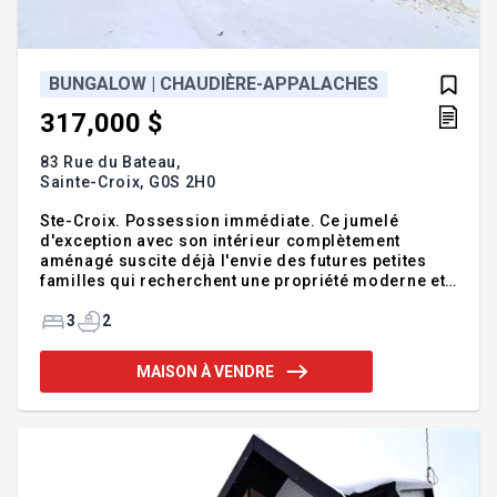
BUNGALOW | CHAUDIÈRE-APPALACHES
317,000 $
83 Rue du Bateau,
Sainte-Croix,
G0S 2H0
Ste-Croix. Possession immédiate. Ce jumelé
d'exception avec son intérieur complètement
aménagé suscite déjà l'envie des futures petites
familles qui recherchent une propriété moderne et
surtout bien située, non loin du fleuve. Cette
construction neuve de qualité supérieure vous
3
2
propose des dispositions pratiques. Le rez-de-
chaussée se distingue par ses beaux espaces
MAISON À VENDRE
lumineux, sa cuisine moderne et son walk-in garde-
manger. Le sous-sol avec plancher chauffant vous
fera découvrir de belles pièces incluant une grande
salle familiale, 2 cc, salle de bains complète, salle
de lavage. Venez voir ce j