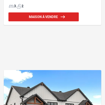
son modernisme. Situé dans un environnement
calme à proximité du fleuve, cette maison vous
3
2
offre qualité, confort et sécurité. Avec ses beaux
espaces lumineux, cette propriété unique vous
MAISON À VENDRE
propose une cuisine moderne avec walk-in garde-
manger, 3cc,2 salles de bains, une salle de lavage,
grande salle familiale avec plancher radiant au
sous-sol. Venez découvrir ce jumelé de belles
dimensions, 25' X 42' of