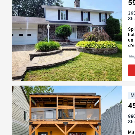
5
395
Sh
Spl
hab
un 
d'e
foy
com
M
4
880
Sh
Mag