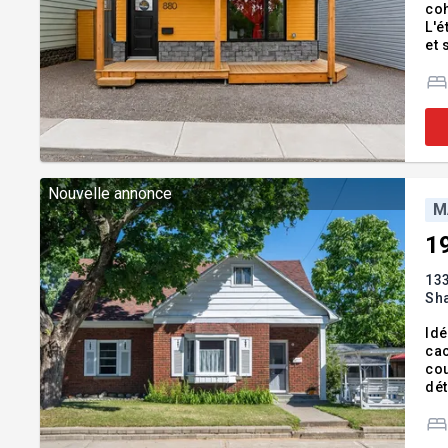
coh
L'é
et 
sta
loi
Nouvelle annonce
M
1
13
Sh
Idé
cac
couc
dét
ach
d'u