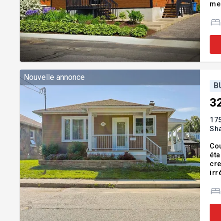
mem
ter
:In
Nouvelle annonce
B
3
175
Sh
Cou
éta
cre
irr
sal
d'