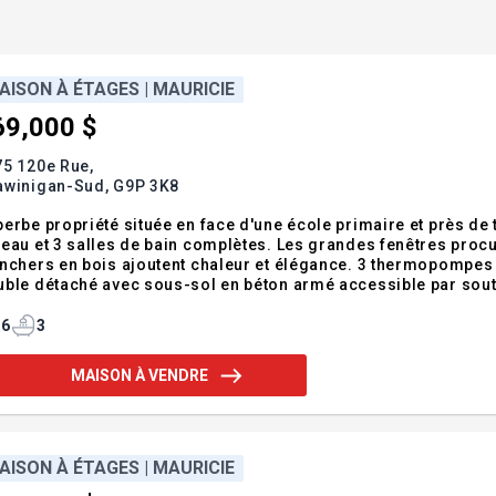
AISON À ÉTAGES | MAURICIE
69,000 $
75 120e Rue,
awinigan-Sud,
G9P 3K8
erbe propriété située en face d'une école primaire et près de
eau et 3 salles de bain complètes. Les grandes fenêtres procu
nchers en bois ajoutent chaleur et élégance. 3 thermopompes 
ble détaché avec sous-sol en béton armé accessible par sout
ièrement rénovée en 2015. Idéale pour une grande famille av
ortunités.Maison en brique sur le
6
3
MAISON À VENDRE
AISON À ÉTAGES | MAURICIE