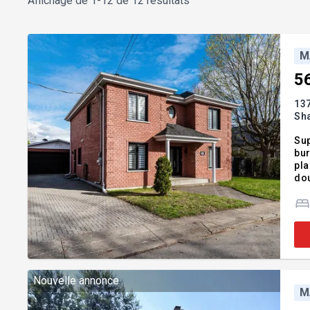
Affichage de
1-12 de 12 résultats
M
5
13
Sh
Sup
bur
pla
dou
ent
opp
Nouvelle annonce
M