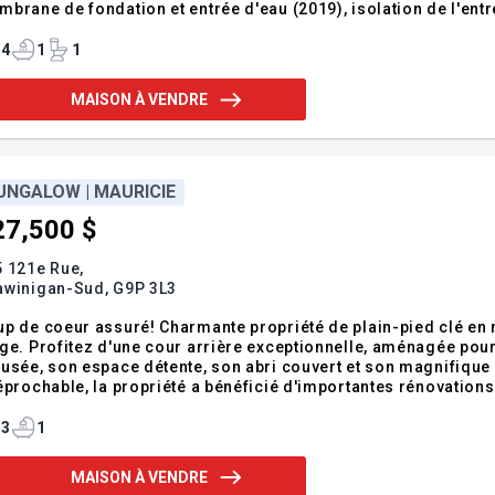
brane de fondation et entrée d'eau (2019), isolation de l'entret
rassement (2026). Possibilité d'aménager deux chambres au s
clu
4
1
1
MAISON À VENDRE
UNGALOW | MAURICIE
27,500 $
 121e Rue,
awinigan-Sud,
G9P 3L3
p de coeur assuré! Charmante propriété de plain-pied clé en
ge. Profitez d'une cour arrière exceptionnelle, aménagée pour
usée, son espace détente, son abri couvert et son magnifiqu
éprochable, la propriété a bénéficié d'importantes rénovations
le de bain, le revêtement extérieur, l'électricité, le chauffage e
aménagement sel
3
1
MAISON À VENDRE