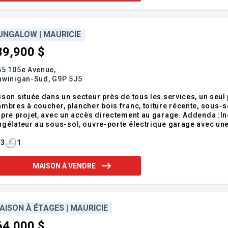
UNGALOW | MAURICIE
89,900 $
55 105e Avenue,
awinigan-Sud,
G9P 5J5
son située dans un secteur près de tous les services, un seul 
mbres à coucher, plancher bois franc, toiture récente, sous-s
pre projet, avec un accès directement au garage. Addenda :Inc
gélateur au sous-sol, ouvre-porte électrique garage avec une 
.Exclusions :Effets personnels du vendeur
3
1
MAISON À VENDRE
AISON À ÉTAGES | MAURICIE
64,000 $