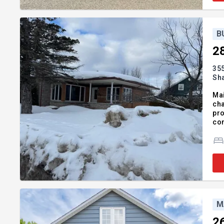
B
2
35
Sh
Mai
cha
pro
con
sol
M
2