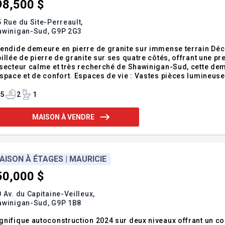
98,500 $
 Rue du Site-Perreault,
awinigan-Sud,
G9P 2G3
endide demeure en pierre de granite sur immense terrain Déco
illée de pierre de granite sur ses quatre côtés, offrant une p
secteur calme et très recherché de Shawinigan-Sud, cette deme
space et de confort. Espaces de vie : Vastes pièces lumineus
er au bois et une cuisine entièrement équipée. Espace nuit : 
plètes et une salle d'eau,
5
2
1
MAISON À VENDRE
AISON À ÉTAGES | MAURICIE
50,000 $
 Av. du Capitaine-Veilleux,
awinigan-Sud,
G9P 1B8
nifique autoconstruction 2024 sur deux niveaux offrant un co