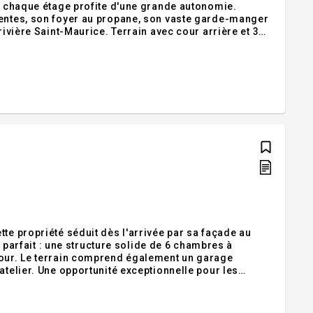
s, chaque étage profite d'une grande autonomie.
rentes, son foyer au propane, son vaste garde-manger
rivière Saint-Maurice. Terrain avec cour arrière et 3
 piste cyclable, à proximité des écoles, services,
te propriété séduit dès l'arrivée par sa façade au
on parfait : une structure solide de 6 chambres à
 garage
atelier. Une opportunité exceptionnelle pour les
 découvrir ! Addenda :Idéalement située au coeur