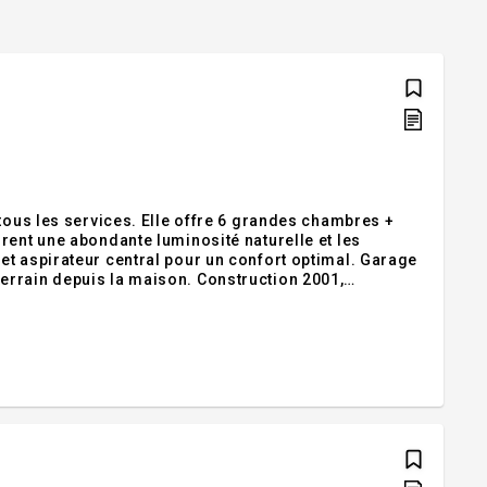
 tous les services. Elle offre 6 grandes chambres +
rent une abondante luminosité naturelle et les
et aspirateur central pour un confort optimal. Garage
errain depuis la maison. Construction 2001,
ec enfants, cette maison unique offre de nombreuses