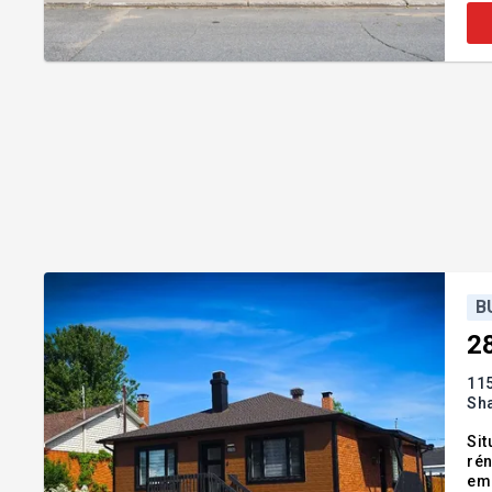
B
2
11
Sh
Sit
rén
emp