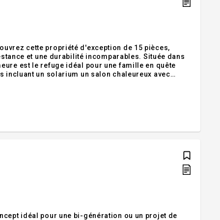
uvrez cette propriété d'exception de 15 pièces,
restance et une durabilité incomparables. Située dans
ure est le refuge idéal pour une famille en quête
es incluant un solarium un salon chaleureux avec
5 chambres à coucher spacieuses, 2 salles de bain
ncept idéal pour une bi-génération ou un projet de