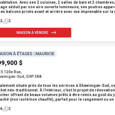
abitation. Avec ses 2 cuisines, 2 salles de bain et 2 chambre
tage séduit par son aire ouverte lumineuse, ses poutres appa
ses balcons privés avant et arrière avec vue imprenable sur la 
tionnements. Emplacement d'exception, face à la rivière et à la
sirs, hôpital et p
2
2
MAISON À VENDRE
AISON À ÉTAGES | MAURICIE
99,900 $
35 120e Rue,
awinigan-Sud,
G9P 3K8
alement située près de tous les services à Shawinigan-Sud, cet
het néo-traditionnel. À l'intérieur, c'est le projet de rénovati
her offrant de beaux volumes prêts à être remis au goût du jour. Le terrain comprend également un
aché (non isolé/non chauffé), parfait pour le rangement ou un 
eteurs visionnaires souhaitant créer un espace sur mesure. À
n quartier pratiqu
6
2