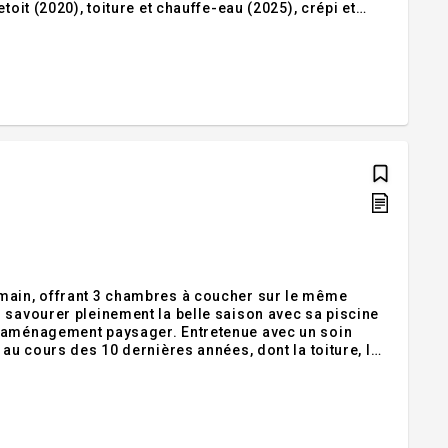
oit (2020), toiture et chauffe-eau (2025), crépi et
ous-sol. Une belle opportunité à découvrir! Addenda
 main, offrant 3 chambres à coucher sur le même
 savourer pleinement la belle saison avec sa piscine
e aménagement paysager. Entretenue avec un soin
 au cours des 10 dernières années, dont la toiture, la
t les galeries. Le sous-sol offre un excellent potentiel