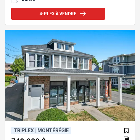
services essentiels (épiceries, pharmacies,
restaurants). Contactez-nous dès maintenant!
4-PLEX À VENDRE
*Visite des logements sur promesse d'achat
acceptée seulement. **Acheteurs, soyez informés
que le courtier étant lié par contrat de courtage
avec le vendeur, protège et promeut les intérêts de
son client. SI vous n'êtes pas représenté
TRIPLEX | MONTÉRÉGIE