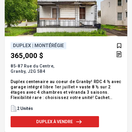
DUPLEX | MONTÉRÉGIE
365,000 $
85-87 Rue du Centre,
Granby,
J2G 5B4
Duplex centenaire au coeur de Granby! RDC 4 ½ avec
garage intégré libre 1er juillet + vaste 8 ½ sur 2
étages avec 4 chambres et véranda 3 saisons.
Flexibilité rare : choisissez votre unité! Cachet
d'époque avec escalier et rampe d'origine.
Planchers refaits au RDC + électricité
2 Unités
(interrupteurs, prises, luminaires) mise à jour dans
les 2 logements. Emplacement AAA à proximité du
DUPLEX À VENDRE
cégep, écoles, hôpital, parc, piste cyclable, centre-
ville et Zoo de Granby. Idéal occupant ou