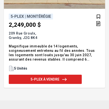
5-PLEX | MONTÉRÉGIE
2,249,000 $
209 Rue Groulx,
Granby,
J2G 8K4
Magnifique immeuble de 14 logements,
soigneusement entretenu au fil des années. Tous
les logements sont loués jusqu'au 30 juin 2027,
assurant des revenus stables. Il comprend 6
logements 4½, 4 grands 3½ et 4 autres 3½. Situé
dans un secteur recherché de Granby, il offre un
5 Unités
vaste terrain, un garage ainsi qu'une remise
intérieure à la disposition des locataires. Toiture
5-PLEX À VENDRE
refaite en 2024. Une opportunité d'investissement à
ne pas manquer! - 4 X Grand 3½, 4 X 3½ et 6 X 4½
tous loués jusqu'au 30 juin 2027 - Immeuble très
bien entretenu au fil du temps - Toiture 2024 -
Revenu annuel de 144 036$ à pa