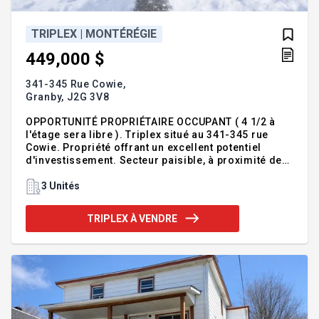
TRIPLEX | MONTÉRÉGIE
449,000 $
341-345 Rue Cowie,
Granby,
J2G 3V8
OPPORTUNITÉ PROPRIÉTAIRE OCCUPANT ( 4 1/2 à
l'étage sera libre ). Triplex situé au 341-345 rue
Cowie. Propriété offrant un excellent potentiel
d'investissement. Secteur paisible, à proximité des
services, écoles et commerces. Revenus stables,
bons locataires. Opportunité rare à ne pas manquer
3 Unités
pour investisseurs ou futurs propriétaires
souhaitant optimiser leur budget. Excellent
TRIPLEX À VENDRE
potentiel d'optimisation. Contactez Vincent
Rhéaume pour plus d'informations. LOGEMENT 341 :
4 1/2 Logement Vacant LOGEMENT 343 : 3 1/2 585$ à
compter du 1er juillet 2026. LOGEMENT 345 : 5 1/2
1500$ à compter du 1er