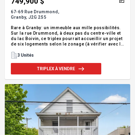
749,900 $
67-69 Rue Drummond,
Granby,
J2G 2S5
Rare à Granby: un immeuble aux mille possibilités.
Sur la rue Drummond, à deux pas du centre-ville et
du lac Boivin, ce triplex pourrait accueillir un projet
de six logements selon le zonage (à vérifier avec la
ville). Deux locaux commerciaux au rez-de-
chaussée, dont un libre, convertible en un ou
3 Unités
plusieurs logements. À l'étage, grand logement
lumineux, cachet d'origine avec brique et bois. Et
TRIPLEX À VENDRE
pour les curieux: une voûte sécuritaire tempérée,
jadis utilisée pour l'entreposage de manteaux de
fourrure, aujourd'hui prête à devenir mini-entrepôt,
garage ou espace de votre choix. Contactez-moi
dès