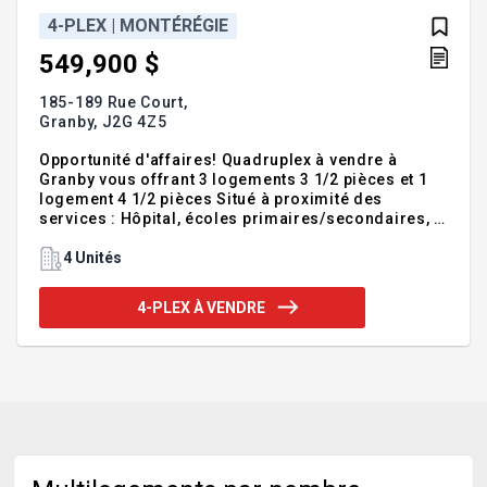
4-PLEX | MONTÉRÉGIE
549,900 $
185-189 Rue Court,
Granby,
J2G 4Z5
Opportunité d'affaires! Quadruplex à vendre à
Granby vous offrant 3 logements 3 1/2 pièces et 1
logement 4 1/2 pièces Situé à proximité des
services : Hôpital, écoles primaires/secondaires, à
quelques minutes du centre-ville et de ses
commerces, accès rapide à l'ensemble des
4 Unités
services essentiels (épiceries, pharmacies,
restaurants). Contactez-nous dès maintenant!
4-PLEX À VENDRE
*Visite des logements sur promesse d'achat
acceptée seulement. **Acheteurs, soyez informés
que le courtier étant lié par contrat de courtage
avec le vendeur, protège et promeut les intérêts de
son client. SI vous n'êtes pas représenté