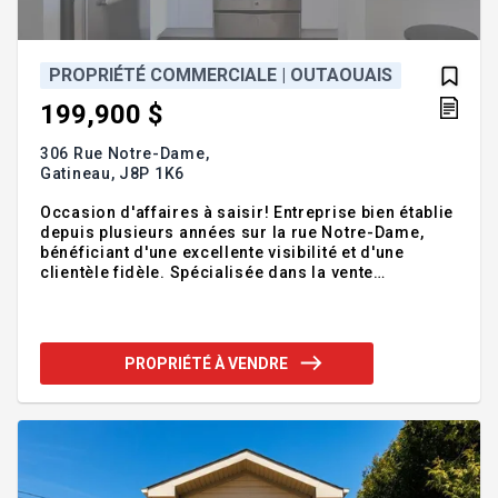
PROPRIÉTÉ COMMERCIALE | OUTAOUAIS
199,900 $
306 Rue Notre-Dame,
Gatineau,
J8P 1K6
Occasion d'affaires à saisir! Entreprise bien établie
depuis plusieurs années sur la rue Notre-Dame,
bénéficiant d'une excellente visibilité et d'une
clientèle fidèle. Spécialisée dans la vente
d'électroménagers usagés de qualité, cette
entreprise clé en main offre un fort potentiel de
croissance. Idéale pour un propriétaire exploitant
souhaitant optimiser les opérations, développer de
PROPRIÉTÉ À VENDRE
nouveaux services ou augmenter les revenus. Une
excellente opportunité d'investir dans une
entreprise rentable et reconnue. Addenda
:Inclusions :Tous le mobilier de bureaux (sauf 2
ordinateur