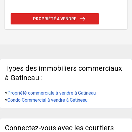
accueillir votre ou plusieurs entreprise! Ayant
chacun leur propre commodités! Revenus bruts
potentiels très élevés avec un MRB de 7! À
PROPRIÉTÉ À VENDRE
seulement quelques minutes des commerces
essentiels et commodités, cet immeuble est une
opportunité en or pour tout entrepreneur ou
investisseur souhaitant allier affaires et
tranquillité. Addenda :**Possib
Types des immobiliers commerciaux
à Gatineau :
»
Propriété commerciale à vendre à Gatineau
»
Condo Commercial à vendre à Gatineau
Connectez-vous avec les courtiers