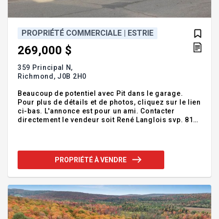
PROPRIÉTÉ COMMERCIALE | ESTRIE
269,000 $
359 Principal N,
Richmond,
J0B 2H0
Beaucoup de potentiel avec Pit dans le garage.
Pour plus de détails et de photos, cliquez sur le lien
ci-bas. L'annonce est pour un ami. Contacter
directement le vendeur soit René Langlois svp. 819-
868-6666 or 819-238-6544 https://www.remax-
quebec.com/fr/proprietes/commerciale-a-
vendre/359-rue-principale-n-richmond-12834933
PROPRIÉTÉ À VENDRE