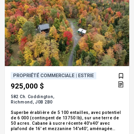
PROPRIÉTÉ COMMERCIALE | ESTRIE
925,000 $
582 Ch. Coddington,
Richmond,
J0B 2B0
Superbe érablière de 5 100 entailles, avec potentiel
de 6 000 (contingent de 13750 lb), sur une terre de
50 acres. Cabane à sucre récente 40'x40' avec
plafond de 16' et mezzanine 14'x40', aménagée
avec salle de bain complète, cuisine et chambres,