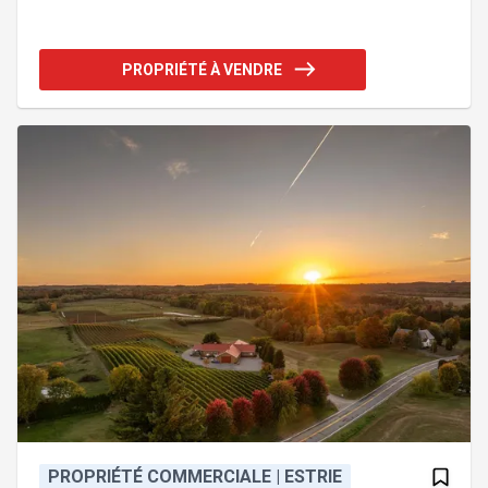
idéale pour profiter pleinement de la saison des
sucres et séjourner sur place. Garage isolé 20'x30'
avec eau et électricité, remise/hangar et 2 stations
PROPRIÉTÉ À VENDRE
de pompage avec bassins de 2 800 gallons. Un
domaine acéricole clé en main! Addenda :Érablière
de 13 750 lb de quota avec 5 100 entailles installées
(potentiel de 6 000). Équipement et tubu
PROPRIÉTÉ COMMERCIALE | ESTRIE