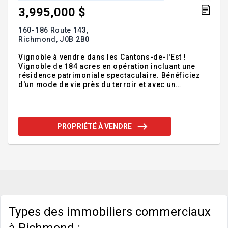
3,995,000 $
160-186 Route 143,
Richmond,
J0B 2B0
Vignoble à vendre dans les Cantons-de-l'Est !
Vignoble de 184 acres en opération incluant une
résidence patrimoniale spectaculaire. Bénéficiez
d'un mode de vie près du terroir et avec un
potentiel de croissance tangible. Ce vaste domaine
soigneusement entretenu, où plus de 16 000 plants
de vignes s'harmonisent au paysage vallonné et à la
vue imprenable sur la campagne environnante. Sur
PROPRIÉTÉ À VENDRE
un lot distinct, se trouve la demeure principale
datant de 1885, ayant conservé son cachet d'origine
tout en bénéficiant d'importantes améliorations au
fil du temps. Ses 9 chambres spacieuses et ses
nombreux dé
Types des immobiliers commerciaux