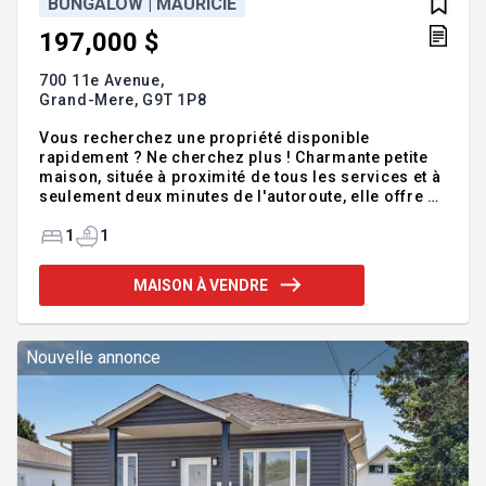
BUNGALOW | MAURICIE
197,000 $
700 11e Avenue,
Grand-Mere,
G9T 1P8
Vous recherchez une propriété disponible
rapidement ? Ne cherchez plus ! Charmante petite
maison, située à proximité de tous les services et à
seulement deux minutes de l'autoroute, elle offre un
emplacement pratique et accessible. Belle
alternative à un logement, cette propriété propose
1
1
une cour clôturée idéale pour profiter de l'extérieur
en toute tranquillité. Parfaite comme première
MAISON À VENDRE
propriété ou comme projet d'investissement, cette
maison propose une chambre à coucher ainsi qu'un
vaste espace de rangement grâce au
garage/remise et au vide sanitaire. Addenda
Nouvelle annonce
:Inclusions :