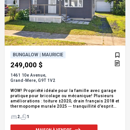
BUNGALOW | MAURICIE
249,000 $
1461 10e Avenue,
Grand-Mere,
G9T 1V2
WOW! Propriété idéale pour la famille avec garage
pratique pour bricolage ou mécanique! Plusieurs
améliorations : toiture ±2020, drain français 2018 et
thermopompe murale 2025 -- tranquillité d'esprit
assurée. Sous-sol avec beau potentiel pour salle
familiale ou salle de jeux. Terrain parfait pour les
2
1
enfants et les moments en famille. Située dans un
quartier mature de Shawinigan près des services.
MAISON À VENDRE