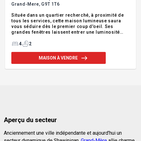
Grand-Mere,
G9T 1T6
Située dans un quartier recherché, à proximité de
tous les services, cette maison lumineuse saura
vous séduire dès le premier coup d'oeil. Ses
grandes fenêtres laissent entrer une luminosité
abondante, créant une ambiance chaleureuse et
accueillante dans chacune des pièces. À l'étage, on
4
2
retrouve 3 chambres à coucher, offrant un bel
espace pour la famille, ainsi qu'une cour clôturée
MAISON À VENDRE
avec piscine, parfaite pour profiter de l'été. Cet
emplacement de choix en fait une propriété
pratique pour le quotidien, idéale pour les
acheteurs d'une première maison qui recherchent
un petit nid bien douillet!!
Aperçu du secteur
Anciennement une ville indépendante et aujourd’hui un
secteur dynamique de Shawinigan,
Grand-Mère
allie charme