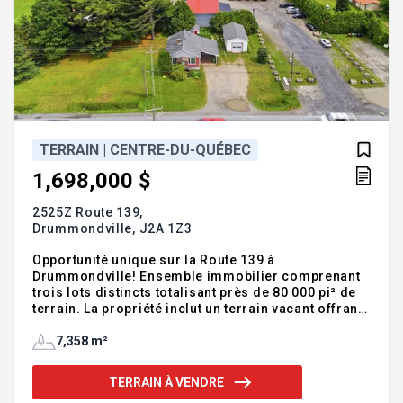
TERRAIN | CENTRE-DU-QUÉBEC
1,698,000 $
2525Z Route 139,
Drummondville,
J2A 1Z3
Opportunité unique sur la Route 139 à
Drummondville! Ensemble immobilier comprenant
trois lots distincts totalisant près de 80 000 pi² de
terrain. La propriété inclut un terrain vacant offrant
un potentiel de développement, une résidence
actuellement louée ainsi qu'un bâtiment
7,358 m²
commercial implanté sur un vaste terrain
bénéficiant d'un zonage permettant plusieurs
TERRAIN À VENDRE
usages commerciaux et industriels. Localisation