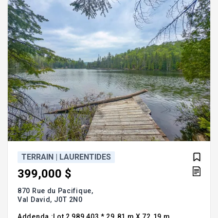
TERRAIN | LAURENTIDES
399,000 $
870 Rue du Pacifique,
Val David,
J0T 2N0
Addenda :Lot 2 989 403 * 29.81 m X 72.19 m