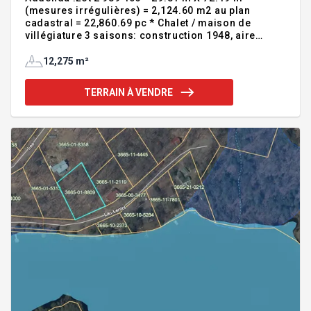
(mesures irrégulières) = 2,124.60 m2 au plan
cadastral = 22,860.69 pc * Chalet / maison de
villégiature 3 saisons: construction 1948, aire
d'étages 746pc * Evaluation Municipale Totale =
103,500$ * Tx Municipales 2024: 925.58$ * Tx
12,275 m²
Scolaires 2024: 33.89$ * Topographie mixte
puisqu'une section est en pente abrupte vers le lac
TERRAIN À VENDRE
ainsi qu'un plateau Lot 2 989 408 * 87.66 m irr. X
124.08 m irr. = 10,150 m2 au plan cadastral =
109,214.00pc * Evaluation Municipale Totale =
97,200$ * Tx Municipales 2024: 626.94$ * Tx
Scolaires 2024: 21.11$ * Plus de