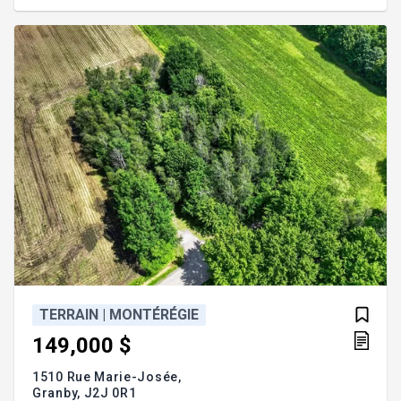
stratégique offrant une excellente visibilité sur un
axe routier important. Vente des trois lots
ensemble seulement. Prix:1 698 000$ plus taxes.
Addenda :Opportunité unique sur
TERRAIN | MONTÉRÉGIE
149,000 $
1510 Rue Marie-Josée,
Granby,
J2J 0R1