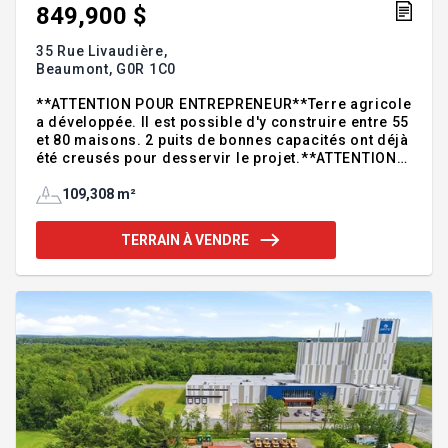
849,900 $
35 Rue Livaudière,
Beaumont,
G0R 1C0
**ATTENTION POUR ENTREPRENEUR**Terre agricole
a développée. Il est possible d'y construire entre 55
et 80 maisons. 2 puits de bonnes capacités ont déjà
été creusés pour desservir le projet.**ATTENTION
POUR ENTREPRENEUR**- Terre agricole a
développée. Il est possible d'y construire entre 55
109,308 m²
et 80 maisons. 2 puits de bonnes capacités ont déjà
été creusés pour desservir le projet.- La projection
TERRAIN À VENDRE
initiale était de 55 maisons sur terrain de 16 000
pieds carrés minimum avec un aqueduc privé et
fosse septique avec champs d'épuration pour
chaque unité.-