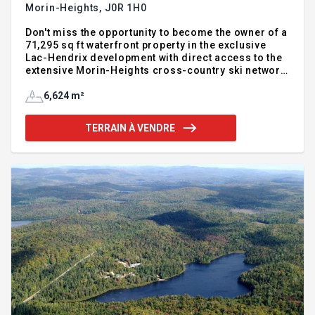
Morin-Heights,
J0R 1H0
Don't miss the opportunity to become the owner of a
71,295 sq ft waterfront property in the exclusive
Lac-Hendrix development with direct access to the
extensive Morin-Heights cross-country ski network,
while enjoying stunning views of the lake. South-
facing, gently sloping wooded land waiting for you
6,624 m²
to design and build your dream country home with a
well known and established local contractor. Only a
TERRAIN À VENDRE
couple of minutes to Les Sommets Morin-Heights
ski hill, the aerobic corridor, IGA, Familiprix,
restaurants and cafes, schools, day cares, golf,
parks, library +++ See Addendum for more details.