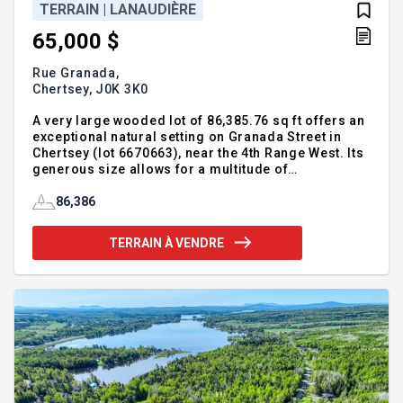
TERRAIN | LANAUDIÈRE
65,000 $
Rue Granada,
Chertsey,
J0K 3K0
A very large wooded lot of 86,385.76 sq ft offers an
exceptional natural setting on Granada Street in
Chertsey (lot 6670663), near the 4th Range West. Its
generous size allows for a multitude of
possibilities in a quiet and secluded environment.
Currently, there are no immediate neighbors,
86,386
ensuring unparalleled tranquility. Located in the
heart of an area prized for its lakes, recreational
TERRAIN À VENDRE
trails, skiing, and outdoor activities, this lot
represents an ideal opportunity for nature lovers
and those seeking wide open spaces in the
Lanaudière region.Highly sought-after area
offering pr