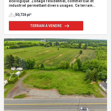
écologique. Zonage résidentiel, commercial et
industriel permettant divers usages. Ce terrain
constitue une occasion unique de concrétiser votre
rêve dans un environnement calme et enchanteur!
50,726 pi²
Addenda :Grand terrain boisé de 1,16 acre situé à
Bolton-Est. Le terrain bénéficie d'un accès notarié
TERRAIN À VENDRE
au lac Nick. Le terrain n'est pas desservi par les
services d'égouts et d'aqueduc. Il est desservi par
les services d'électricité, mais il n'y est pas
raccordé. Le terrain est situé dans une