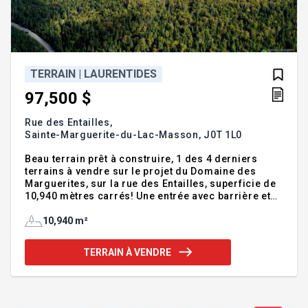
TERRAIN | LAURENTIDES
97,500 $
Rue des Entailles,
Sainte-Marguerite-du-Lac-Masson,
J0T 1L0
Beau terrain prêt à construire, 1 des 4 derniers
terrains à vendre sur le projet du Domaine des
Marguerites, sur la rue des Entailles, superficie de
10,940 mètres carrés! Une entrée avec barrière et
code à l'entrée et 2eme issues sur le chemin
d'Entrelacs avec boîte à malle. À proximité du
10,940 m²
centre ville de Sainte-Marguerite du Lac Masson à
+/-15 klm. de la sortie 69 de l'autoroute 15 au coeur
TERRAIN À VENDRE
des Pays d'en Haut! Accès au lac Walfred non
navigable et le lac Masson qui lui est navigable
avec l'achat d'une vignette (possibilité de location
de quai). Une occasion à saisir! Addenda :I