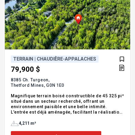
TERRAIN | CHAUDIÈRE-APPALACHES
79,900 $
8385 Ch. Turgeon,
Thetford Mines,
G0N 1E0
Magnifique terrain boisé constructible de 45 325 pi²
situé dans un secteur recherché, offrant un
environnement paisible et une belle intimité.
L'entrée est déjà aménagée, facilitant la réalisation
de votre projet de construction. Idéal pour les
amateurs de nature souhaitant profiter d'un vaste
4,211 m²
terrain tout en demeurant accessible aux services
de la région. Veuillez noter que le terrain n'est