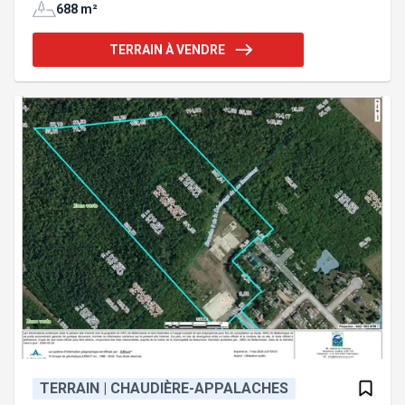
avec vue partielle sur le fleuve. À moins de 1 km de
688 m²
la marina municipale, il offre une occasion unique
dans un secteur où les terrains disponibles se font
TERRAIN À VENDRE
très rares. Bien que la résidence ait été incendiée
en décembre 2025, un rapport d'ingénieur mandaté
par l'assureur confirme la possibilité de
reconstruire un bâtiment similaire sur les
fondations actuelles, en ver
TERRAIN | CHAUDIÈRE-APPALACHES