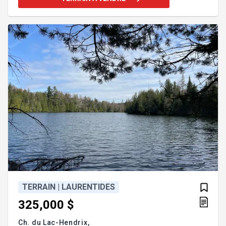
afin d'obtenir la confirmation que la destination
qu'il entend donner à l'IMMEUBLE est CONFORME
aux dispositions pertinentes en matière de
ZONAGE. * Après la réception d'une réponse de la
ville à notre courriel, je vous invites à prendre
TERRAIN | LAURENTIDES
325,000 $
Ch. du Lac-Hendrix,