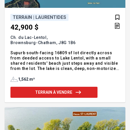
TERRAIN | LAURENTIDES
42,900 $
Ch. du Lac-Lentol,
Brownsburg-Chatham,
J8G 1B6
Supurb south-facing 16809 sf lot directly across
from deeded access to Lake Lentol, with a small
shared residents' beach just steps away and visible
from the lot. The lake is clean, deep, non-motorized
and rated A/Excellent for swimming (2025). While
the lot is smaller and sloped, a flat area sits near
1,562 m²
the south boundary. Hardwood trees, rock outcrops
and a few evergreens create a beautiful setting.
TERRAIN À VENDRE
Quiet municipal cul-de-sac, hydro at the road, fibre
optic internet available. One hour from Montreal,
1.5 hr from Ottawa, and 15 minutes to Lachute.
Acquired building rights; municipal verificatio