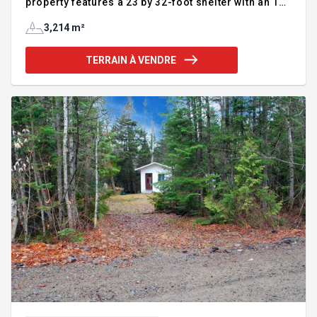
property features a 23 by 32-foot shelter with an 11-
foot height, an artesian well, and a septic field.
Additionally, there is an option to rent a dock for
3,214 m²
$450 annually, providing year-round access to Lake
Escalier.The property boasts an excellent location
TERRAIN À VENDRE
near Lake Escalier, which, along with the Lièvre
River, offers 40 kilometers of navigable
waterways.Additionally, there is an option to rent a
dock and boat launch in close p