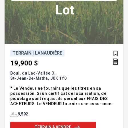
TERRAIN | LANAUDIÈRE
19,900 $
Boul. du Lac-Vallée O.,
St-Jean-De-Matha,
J0K 1Y0
* Le Vendeur ne fournira que les titres en sa
possession. Si un certificat de localisation, de
piquetage sont requis, ils seront aux FRAIS DES
ACHETEURS. Le VENDEUR fournira une assurance
titre à ses frais. * L'ACHETEUR s'engage à
entreprendre de BONNE FOI, dans les PLUS BREFS
9,592
DÉLAIS et à SES FRAIS. Toutes démarches
nécéssaires auprès des AUTORITÉS COMPÉTENTES
TERRAIN À VENDRE