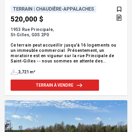
TERRAIN | CHAUDIÈRE-APPALACHES
520,000 $
1953 Rue Principale,
St-Gilles,
G0S 2P0
Ce terrain peut accueillir jusqu'à 16 logements ou
un immeuble commercial. Présentement, un
moratoire est en vigueur sur la rue Principale de
Saint-Gilles -- nous sommes en attente des
informations à ce sujet. Un test de phase 1 réalisé
en 2023 ne révèle aucun signe de contamination.
3,721 m²
Terrain de plus de 39 000 pieds carrées avec un
gros potentiel d'optimisation de l'espace. Addenda
TERRAIN À VENDRE
:Inclusions :AucunExclusions :Aucun