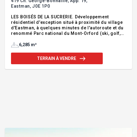
419 Ch. George-Bonnallie, App. 19,
Eastman,
J0E 1P0
LES BOISÉS DE LA SUCRERIE. Développement
résidentiel d'exception situé à proximité du village
d'Eastman, à quelques minutes de l'autoroute et du
renommé Parc national du Mont-Orford (ski, golf,
randonnée). Milieu de vie paisible, au coeur d'un
environnement boisé composé d'arbres matures,
6,285 m²
où intimité, espace et respect du milieu naturel sont
au rendez-vous. Chaque terrain a été pensé pour
TERRAIN À VENDRE
préserver la beauté du site et offrir un cadre
harmonieux en pleine nature. Profitez de 3 accès
directs à la Route verte (piste cyclable) ainsi que
d'un parc privé réservé aux propriétaires (module
de jeux).