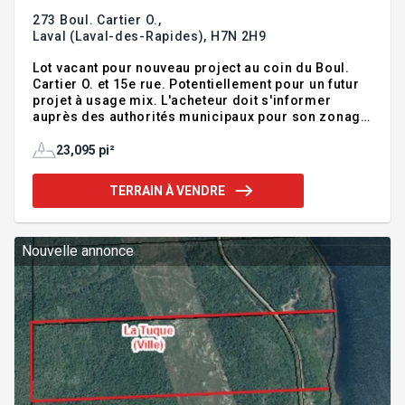
273 Boul. Cartier O.,
Laval (Laval-des-Rapides),
H7N 2H9
Lot vacant pour nouveau project au coin du Boul.
Cartier O. et 15e rue. Potentiellement pour un futur
projet à usage mix. L'acheteur doit s'informer
auprès des authorités municipaux pour son zonage
et permis à sa discrétion. Addenda :Inclusions
:NilExclusions :Tel quel
23,095 pi²
TERRAIN À VENDRE
Nouvelle annonce