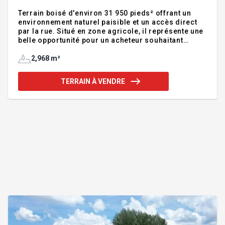
Terrain boisé d'environ 31 950 pieds² offrant un
environnement naturel paisible et un accès direct
par la rue. Situé en zone agricole, il représente une
belle opportunité pour un acheteur souhaitant
acquérir un terrain offrant un potentiel futur, sous
réserve des autorisations requises. Une évaluation
2,968 m²
du peuplement forestier a été réalisée en 2023 et
une nouvelle demande est actuellement en cours de
TERRAIN À VENDRE
traitement auprès de la CPTAQ afin de permettre un
usage résidentiel. Le terrain bénéficie d'un
emplacement pratique, à proximité des services
essentiels et à seulement une heure de Montréal.
Pour