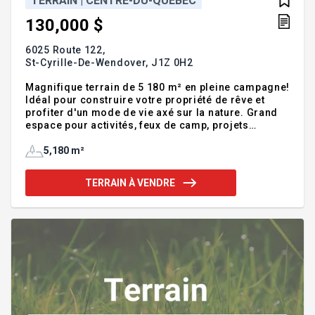
TERRAIN | CENTRE-DU-QUÉBEC
130,000 $
6025 Route 122,
St-Cyrille-De-Wendover,
J1Z 0H2
Magnifique terrain de 5 180 m² en pleine campagne!
Idéal pour construire votre propriété de rêve et
profiter d'un mode de vie axé sur la nature. Grand
espace pour activités, feux de camp, projets
familiaux et même élevage de poules. Rivière à
proximité permettant la pêche -- un vrai petit coin
5,180 m²
de paradis! Paysages exceptionnels à l'année. Situé
près des services pour allier tranquillité et
TERRAIN À VENDRE
praticité. Opportunité rare! Transaction assujettie
aux taxes applicables. Addenda :Situé en pleine
campagne, ce magnifique terrain de 5 180 mètres
carrés vous offre une occasion unique de concréti