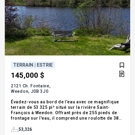
TERRAIN | ESTRIE
145,000 $
2121 Ch. Fontaine,
Weedon,
J0B 3J0
Évadez-vous au bord de l'eau avec ce magnifique
terrain de 53 325 pi² situé sur la rivière Saint-
François à Weedon. Offrant près de 255 pieds de
frontage sur l'eau, il comprend une roulotte de 38
pieds avec galerie et une fifth-wheel non
fonctionnel ainsi que plusieurs meubles et
53,326
équipements inclus. Profitez d'un environnement