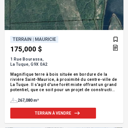
TERRAIN | MAURICIE
175,000 $
1 Rue Bourassa,
La Tuque,
G9X 0A2
Magnifique terre à bois située en bordure de la
rivière Saint-Maurice, à proximité du centre-ville de
La Tuque. Il s'agit d'une forêt mixte offrant un grand
potentiel, que ce soit pour un projet de construction
future ou pour un investissement foncier. La
propriété dispose d'une superficie totale de 267
267,080 m²
080 m² (soit 26,70 hectares, 65,99 acres ou 2 874
825,19 pieds carrés).INCLUSIONS--EXCLUSIONS--
TERRAIN À VENDRE
Charactéristiques :Terrain boisé : feuillusÀ
proximité :9.7 km du centre ville de La Tuque