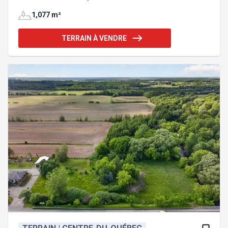
sablonneux et en pente douce, parfait pour la
baignade en toute sécurité. Le site offre une
1,077 m²
superbe vue ouverte sur l'eau, la montagne et les
couchers de soleil. Situé sur une rue tranquille et
TERRAIN À VENDRE
sans issue, le terrain est bordé de haies matures
pour une intimité totale. Deux bâtiments à rénover
s'y trouvent (droits acquis). Emplacement de choix,
à proximité de la piste cyclable menant au village
d'Eastman