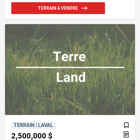
paisible idéal pour la pêche, la navigation et les
TERRAIN À VENDRE
activités de plein air. Accès à plusieurs kilomètres
navigables vers la rivière aux Saumons et le lac
Louise. Sentiers de motoneige et VTT à proximité. À
noter : Terrain en zone inondable 0-20 ans, non
constructible.
TERRAIN | LAVAL
2,500,000 $