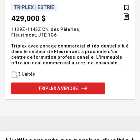
TRIPLEX | ESTRIE
429,000 $
1139Z-1143Z Ch. des Pèlerins,
Fleurimont,
J1E 1G6
Triplex avec zonage commercial et résidentiel situé
dans le secteur de Fleurimont, à proximité d'un
centre de formation professionnelle. L'immeuble
offre un local commercial au rez-de-chaussée
d'une superficie de 1304 pi² occupé par un
restaurant. À l'étage, 2 logements de 3 ½ pièces
3 Unités
munis d'un balcon couvert à l'arrière. Grande allée
en U asphaltée avec environ une dizaine de places
TRIPLEX À VENDRE
de stationnement. Revenus annuels potentiels de 45
000 $. Addenda :Particularité extérieure : Grande
allée asphaltée en U avec environ une dizaine de
places de stationnement. Détails des unités : #1139