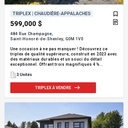
TRIPLEX | CHAUDIÈRE-APPALACHES
599,000 $
484 Rue Champagne,
Saint-Honoré-de-Shenley,
G0M 1V0
Une occasion à ne pas manquer ! Découvrez ce
triplex de qualité supérieure, construit en 2023 avec
des matériaux durables et un souci du détail
exceptionnel. Offrant trois magnifiques 4 ½
lumineux, il est dans un quartier tranquille, les
locataires seront en sécurité Parfait pour
3 Unités
l'investisseur à la recherche d'un immeuble clé en
main. Une Belle Opportunité, saisissez là dès
TRIPLEX À VENDRE
maintenant ! Addenda :-Baux renouvelé jusqu'au 30
juin 2027, les prix de loyer en date du 1 juillet 2026 -
Visites sur PA acceptée seulement et avec pré-
autorisation du financement par l'institution
financière.