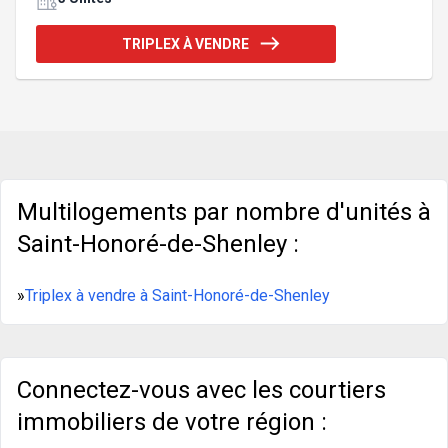
souhaitant combiner confort et rentabilité.
Opportunités d'affaire, saisissez là dès maintenant
TRIPLEX À VENDRE
! Addenda :-Baux renouvelé jusqu'au 30 juin 2027,
les prix de loyer en date du 1 juillet 2026 -Visites
sur PA acceptée seulement et avec pré-autorisation
du financement par l'institution fin
Multilogements par nombre d'unités à
Saint-Honoré-de-Shenley :
»
Triplex à vendre à Saint-Honoré-de-Shenley
Connectez-vous avec les courtiers
immobiliers de votre région :