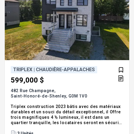
TRIPLEX | CHAUDIÈRE-APPALACHES
599,000 $
482 Rue Champagne,
Saint-Honoré-de-Shenley,
G0M 1V0
Triplex construction 2023 bâtis avec des matériaux
durables et un souci du détail exceptionnel, il Offre
trois magnifiques 4 ½ lumineux, il est dans un
quartier tranquille, les locataires seront en sécurité
Parfait pour l'investisseur à la recherche d'un
investissement ou pour le propriétaire occupant
3 Unités