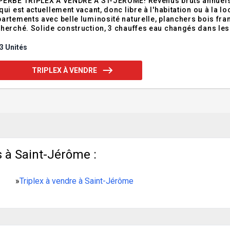
PERBE TRIPLEX À VENDRE À ST-JEROME! Revenus bruts annuels 
qui est actuellement vacant, donc libre à l'habitation ou à la lo
artements avec belle luminosité naturelle, planchers bois fra
herché. Solide construction, 3 chauffes eau changés dans les 
 locataires. Près de tous les services, commerces, restos, éc
ement. Un potentiel d'optimisa
3 Unités
TRIPLEX À VENDRE
 à Saint-Jérôme :
»
Triplex à vendre à Saint-Jérôme