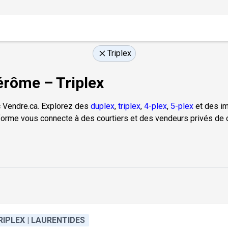
Triplex
érôme – Triplex
 Vendre.ca. Explorez des
duplex
,
triplex
,
4-plex
,
5-plex
et des im
forme vous connecte à des courtiers et des vendeurs privés de c
RIPLEX | LAURENTIDES