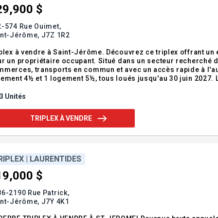
29,900 $
2-574 Rue Ouimet,
int-Jérôme,
J7Z 1R2
plex à vendre à Saint-Jérôme. Découvrez ce triplex offrant un e
r un propriétaire occupant. Situé dans un secteur recherché 
merces, transports en commun et avec un accès rapide à l'a
ement 4½ et 1 logement 5½, tous loués jusqu'au 30 juin 2027.
 habitable, presque entièrement aménagé, avec salle familiale e
uels de 36 840 $, offrant u
3 Unités
TRIPLEX À VENDRE
RIPLEX | LAURENTIDES
19,000 $
6-2190 Rue Patrick,
int-Jérôme,
J7Y 4K1