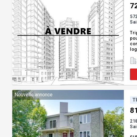
7
57
Sa
Tri
pou
com
log
sol
ann
Nouvelle annonce
T
8
218
Sa