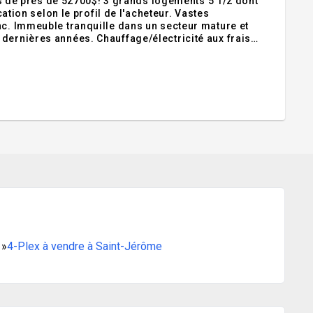
de près de 52700$! 3 grands logements 5 1/2 dont
cation selon le profil de l'acheteur. Vastes
nc. Immeuble tranquille dans un secteur mature et
dernières années. Chauffage/électricité aux frais
oles et centre-ville, 2 espaces de stationnement par
»
4-Plex à vendre à Saint-Jérôme