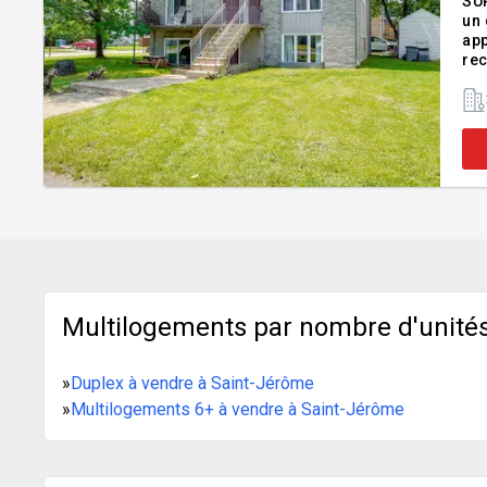
SU
un 
app
rec
des
log
Multilogements par nombre d'unités
»
Duplex à vendre à Saint-Jérôme
»
Multilogements 6+ à vendre à Saint-Jérôme