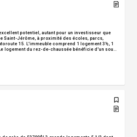
xcellent potentiel, autant pour un investisseur que
de Saint-Jérôme, à proximité des écoles, parcs,
utoroute 15. L'immeuble comprend 1 logement 3½, 1
 Le logement du rez-de-chaussée bénéficie d'un sous-
t atelier. Bien entretenu, il génère des revenus