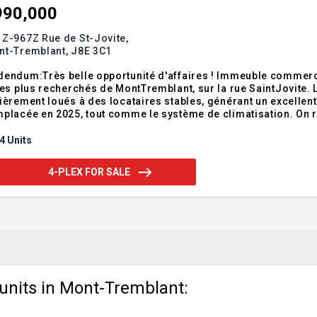
990,000
Z-967Z Rue de St-Jovite,
nt-Tremblant,
J8E 3C1
m:Très belle opportunité d'affaires ! Immeuble commercial situé dans l'un des secteurs les plus achalandés
s plus recherchés de MontTremblant, sur la rue SaintJovite. L'immeuble est composé de quatre locaux
ièrement loués à des locataires stables, générant un excellent revenu br
placée en 2025, tout comme le système de climatisation. On 
immeuble. Selon l'évaluation municipale 2024, la propriété est évaluée à 1 507 400 $ -- une occasion à ne
s manquer.
4 Units
4-PLEX FOR SALE
 units in Mont-Tremblant: