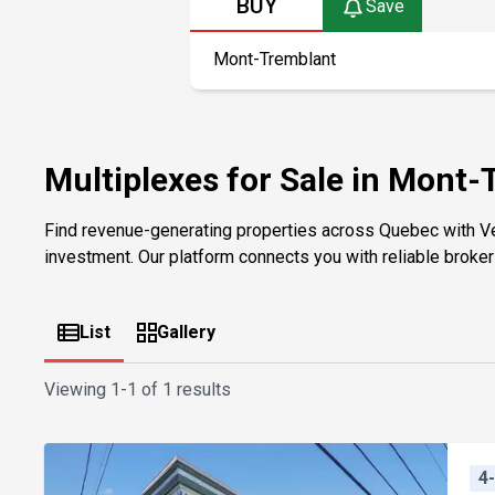
BUY
Save
Multiplexes for Sale in Mont-
Find revenue-generating properties across Quebec with V
investment. Our platform connects you with reliable brokers 
List
Gallery
Viewing
1-1 of 1 results
4