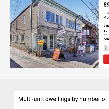
$
961
Mo
Addendu
et le
ent
rem
l'arrière de l'
pa
Multi-unit dwellings by number of