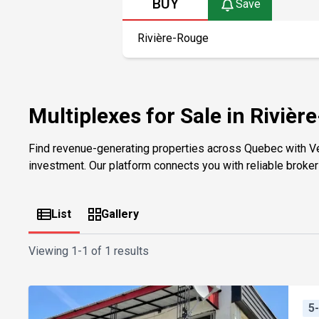
BUY
Save
Multiplexes for Sale in Rivièr
Find revenue-generating properties across Quebec with V
investment. Our platform connects you with reliable brokers 
List
Gallery
Viewing
1-1 of 1 results
5