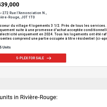
439,000
-272 Rue l'Annonciation N.,
vière-Rouge,
J0T 1T0
oeur du village 4 logements 3 1/2. Près de tous les services. Centris#14067474 Le
uement suite à une promesse d'achat acceptée conditionnelle à une visite. Le système de cha
icité uniquement en 2024. Tous les logements ont été rafraîchis. D4.2: L'immeuble faisant l'objet des
sentes comprend une partie occupée à titre résidentiel (ci-apr
st pas (ci-après « l'autre immeuble ») L'usage de l'immeuble d'
nze centièmes (86,
5 Units
5-PLEX FOR SALE
units in Rivière-Rouge: