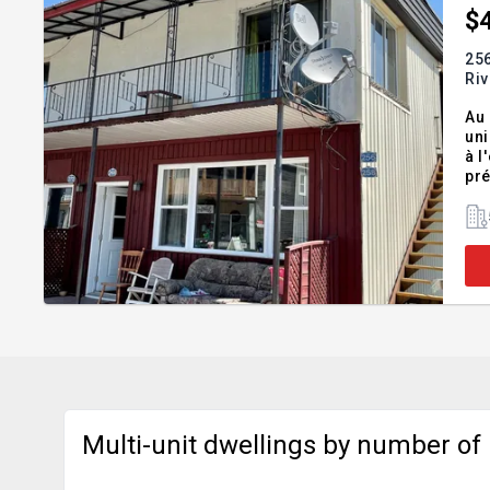
$
256
Ri
Au c
uniq
à l'electr
pré
l'e
qui
Multi-unit dwellings by number of 