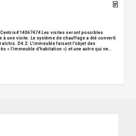
s visites seront possibles
uffage a été converti
ès « l'immeuble d'habitation ») et une autre qui ne
habitation représente quatrevingt-six pour cent et