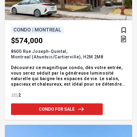
CONDO | MONTREAL
$574,000
8600 Rue Joseph-Quintal,
Montreal (Ahuntsic/Cartierville),
H2M 2M8
Découvrez ce magnifique condo, dès votre entrée,
vous serez séduit par la généreuse luminosité
naturelle qui baigne les espaces de vie. Le salon,
spacieux et chaleureux, est idéal pour se détendre
ou recevoir famille et amis. La mezzanine
polyvalente offre une grande flexibilité et peut être
2
aménagée en chambre à coucher, bureau ou espace
de détente, selon vos besoins. Vous apprécierez
CONDO FOR SALE
également la vaste terrasse privée sur le toit,
parfaite pour profiter des belles journées d'été en
toute tranquillité. Niché sur une rue paisible
d'Ahuntsic, ce condo vous offre un cadre de vie à la
fois calme,