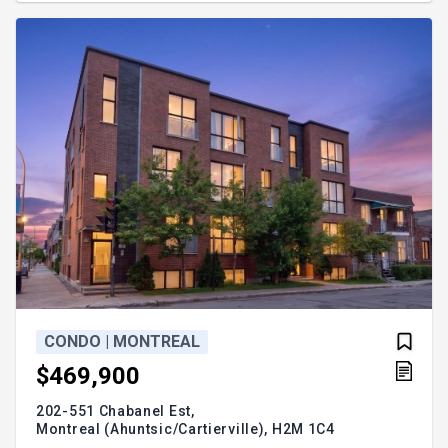
une chambre aménagée sur une élégante
mezzanine, offrant un espace de vie chaleureux,
aéré et distinctif. Le salon se démarqu
CONDO | MONTREAL
$469,900
202-551 Chabanel Est,
Montreal (Ahuntsic/Cartierville),
H2M 1C4