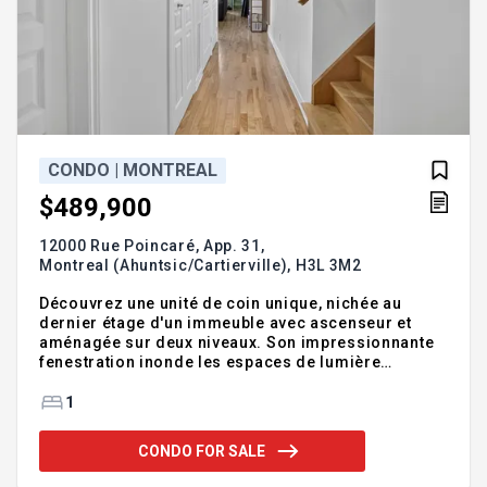
CONDO | MONTREAL
$489,900
12000 Rue Poincaré, App. 31,
Montreal (Ahuntsic/Cartierville),
H3L 3M2
Découvrez une unité de coin unique, nichée au
dernier étage d'un immeuble avec ascenseur et
aménagée sur deux niveaux. Son impressionnante
fenestration inonde les espaces de lumière
naturelle, créant une atmosphère à la fois
chaleureuse et accueillante. Addendum:Offrez-
1
vous un mode de vie exceptionnel avec cette
magnifique unité de coin située au dernier étage et
CONDO FOR SALE
répartie sur deux niveaux. Baigné de lumière grâce
à une fenestration abondante, ce condo propose