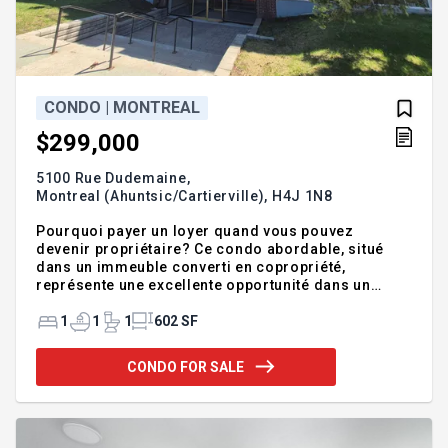
CONDO | MONTREAL
$299,000
5100 Rue Dudemaine,
Montreal (Ahuntsic/Cartierville),
H4J 1N8
Pourquoi payer un loyer quand vous pouvez
devenir propriétaire? Ce condo abordable, situé
dans un immeuble converti en copropriété,
représente une excellente opportunité dans un
secteur pratique à proximité du REM Bois-Franc,
des autobus, des autoroutes 15 et 40 ainsi que de
1
1
1
602 SF
l'hôpital. Véritablement unique sur le marché, cette
unité se démarque par ses 4 espaces de
CONDO FOR SALE
stationnement -- une rareté -- et son grand espace
de rangement. Les frais de copropriété incluent
l'eau chaude et le chauffage. Fonctionnel et facile
d'entretien, une occasion à ne pas manquer! Visite
libre dimanche de 14h à 16h I