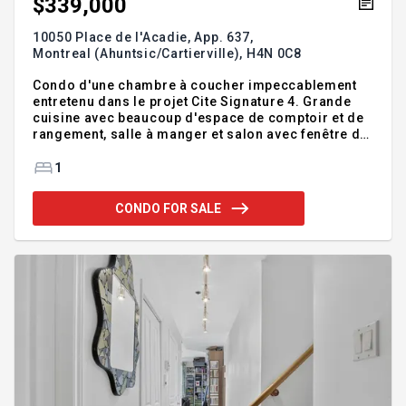
$339,000
10050 Place de l'Acadie, App. 637,
Montreal (Ahuntsic/Cartierville),
H4N 0C8
Condo d'une chambre à coucher impeccablement
entretenu dans le projet Cite Signature 4. Grande
cuisine avec beaucoup d'espace de comptoir et de
rangement, salle à manger et salon avec fenêtre du
sol au plafond menant au balcon avec vue sur la
cour interieur.Salle de bain avec baignoire et
1
douche séparées.1 Garage interieur et Rangement
inclus.Près de toutes les commodités, des
CONDO FOR SALE
autoroutes et des transports publics.a 15 minute a
pied de la station REM Du Ruisseau. Salle de gym et
terrasse sur le toit avec bbq et jacuzzi.
Addendum:Caractéristiques de l'appartement : -
Unité du 6e étage