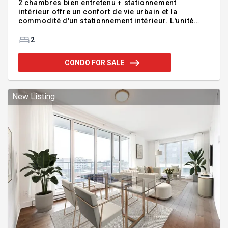
2 chambres bien entretenu + stationnement
intérieur offre un confort de vie urbain et la
commodité d'un stationnement intérieur. L'unité
comprend un aménagement lumineux et
fonctionnel, des chambres spacieuses et un salon
2
moderne, idéal pour le quotidien ou pour recevoir.
Idéalement situé à proximité du centre-ville, des
CONDO FOR SALE
transports en commun, des commerces, des
restaurants et de toutes les commodités
essentielles, cet appartement est parfait pour les
professionnels, les couples ou les investisseurs à
New Listing
la recherche d'un emplacement de choix à