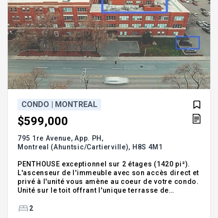
CONDO | MONTREAL
$599,000
795 1re Avenue, App. PH,
Montreal (Ahuntsic/Cartierville),
H8S 4M1
PENTHOUSE exceptionnel sur 2 étages (1420 pi²).
L'ascenseur de l'immeuble avec son accès direct et
privé à l'unité vous amène au coeur de votre condo.
Unité sur le toit offrant l'unique terrasse de
l'immeuble, parfaite pour recevoir et relaxer en tout
intimité. Cette propriété se distingue par sa
2
spectaculaire fenestration (22 fenêtres) et ses