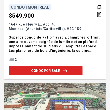
CONDO | MONTREAL
$549,900
1647 Rue Fleury E., App. 4,
Montreal (Ahuntsic/Cartierville),
H2C 1S9
Superbe condo de 771 pi² avec 2 chambres, offrant
une aire ouverte baignée de lumière et un plafond
impressionnant de 10 pieds qui amplifie l'espace.
Les planchers de bois d'ingénierie, la cuisine
moderne avec comptoirs de quartz et armoires en
thermoplastique créent une ambiance élégante et
2
chaleureuse. Profitez d'un balcon privé, d'un
climatiseur mural et d'un grand locker au sous-sol.
CONDO FOR SALE
Situé directement sur la réputée Promenade Fleury,
à quelques pas des cafés, restaurants, épiceries,
SAQ, banques et du parc Ahuntsic. Autobus vers le
métro Sauvé à 30 secondes et Marché Central à 10
minutes.