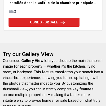
installés dans le walk-in de la chambre principale et
la deuxième chambre, améliorations à la salle de
bain incluant le remplacement de la vanité, de la
2
toilette et de la robinetterie de douche, installation
d'un miroir chauffant dans la salle de bain,
CONDO FOR SALE
thermopompe murale. Inclusions : hermopompe
murale, télécommande d'ouvre-porte de garage
électrique, cuisinière, lave-vaisselle, rideaux,
stores et luminaires. Addendum:Bienvenue au
11900, rue Dulong
Try our Gallery View
Our unique
Gallery View
lets you choose the main thumbnail
image for each property — whether it’s the kitchen, living
room, or backyard. This feature transforms your search into a
visual-first experience, allowing you to line up listings with
the photos that matter most to you. By customizing the
thumbnail view, you can instantly compare key features
across multiple properties — making it a faster, more
intuitive way to browse homes for sale based on what truly