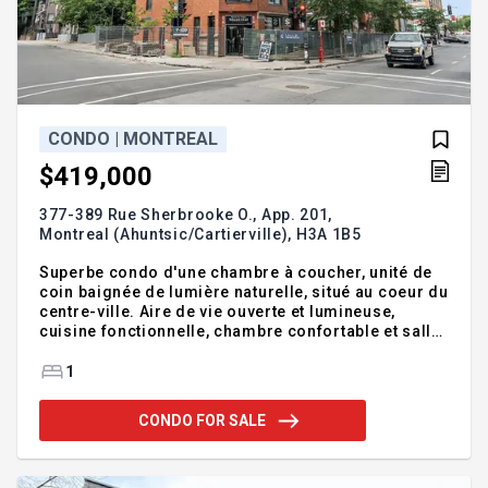
CONDO | MONTREAL
$419,000
377-389 Rue Sherbrooke O., App. 201,
Montreal (Ahuntsic/Cartierville),
H3A 1B5
Superbe condo d'une chambre à coucher, unité de
coin baignée de lumière naturelle, situé au coeur du
centre-ville. Aire de vie ouverte et lumineuse,
cuisine fonctionnelle, chambre confortable et salle
de bain moderne. Emplacement exceptionnel à
distance de marche du métro, restaurants, cafés,
1
commerces et services. Idéal pour professionnels,
premiers acheteurs ou investisseurs. Une
CONDO FOR SALE
opportunité à ne pas manquer!
Addendum:Incusions:5 Électroménagers sans
garantie légale et storesExclusions: