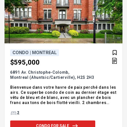
CONDO | MONTREAL
$595,000
6891 Av. Christophe-Colomb,
Montreal (Ahuntsic/Cartierville),
H2S 2H3
Bienvenue dans votre havre de paix perché dans les
airs. Ce superbe condo de coin au dernier étage est
vêtu de bleu et de blanc, avec un plancher de bois
franc aux tons de bois flotté vieilli. 2 chambres
spacieuses, une salle de bain fraîchement rénovée
et un salon-salle à manger accueillant baigné de
2
lumière matinale et de magnifiques couchers de
soleil. Le balcon est idéal pour le petit dejeuner ou
CONDO FOR SALE