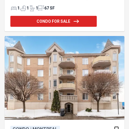
arrière). Secteur paisible d'Anjou mais non loin des
services tel que piste cyclable (derrière
1
1
1
67 SF
l'immeuble), Costco, Supermarché Métro, RONA+,
pharmacie, Galeries D'Anjou, parc, autobus (44,
CONDO FOR SALE
372), futur station de métro et plus encore. Espace
de rangement au sous-sol. Accès rapide aux
autoroutes 25 et 40. A ce prix, ça vaut la peine de
venir le visiter ! - La toiture de l'immeuble a été
refaite en 20