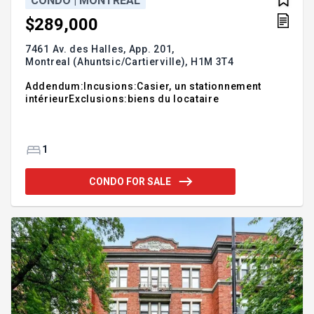
CONDO | MONTREAL
$289,000
7461 Av. des Halles, App. 201,
Montreal (Ahuntsic/Cartierville),
H1M 3T4
Addendum:Incusions:Casier, un stationnement
intérieurExclusions:biens du locataire
1
CONDO FOR SALE