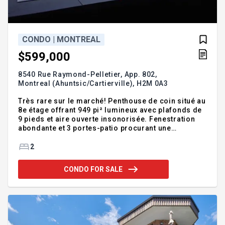
CONDO | MONTREAL
$599,000
8540 Rue Raymond-Pelletier, App. 802,
Montreal (Ahuntsic/Cartierville),
H2M 0A3
Très rare sur le marché! Penthouse de coin situé au
8e étage offrant 949 pi² lumineux avec plafonds de
9 pieds et aire ouverte insonorisée. Fenestration
abondante et 3 portes-patio procurant une
luminosité exceptionnelle. Superbe terrasse privée
de 422 pc brute orientée soleil avec vue dégagée au
2
parc Claude-Robillard. Salle de bain rénovée en
2020. Thermopompe centrale. Stationnement
CONDO FOR SALE
intérieur privé et rangement au garage. Accès à la
piscine et au gym du Domaine André-Grasset.
Emplacement stratégique, à proximité de tous les
services, transport, piste cyclable. Une visite pour
apprécier la l