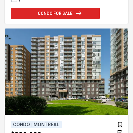
naturelle. La disposition comprend un salon
convivial, une salle à manger dédiée idéale pour
CONDO FOR SALE
les repas quotidiens ou pour recevoir, ainsi qu'une
chambre spacieuse. Le condo comprend également
des caractéristiques pratiques telles qu'un
stationnement intérieur au garage et un espace de
rangement privé, offrant
CONDO | MONTREAL