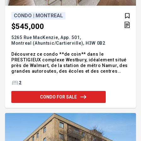
CONDO | MONTREAL
$545,000
5265 Rue MacKenzie, App. 501,
Montreal (Ahuntsic/Cartierville),
H3W 0B2
Découvrez ce condo **de coin** dans le
PRESTIGIEUX complexe Westbury, idéalement situé
près de Walmart, de la station de métro Namur, des
grandes autoroutes, des écoles et des centres
commerciaux. Bénéficiant d'une abondante lumière
naturelle, d'une disposition à aire ouverte et d'une
2
cuisine moderne avec un îlot central, cette unité
comprend 2 chambres fermées et 1 salle de bain
CONDO FOR SALE
complète. Profitez d'une vie pratique à proximité de
l'ascenseur et de l'accès à des commodités haut de
gamme : chalet urbain, gym, sauna et terrasse
commune sur le toit offrant des vues à couper le
souffle. Une oppor