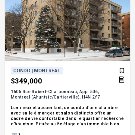
CONDO | MONTREAL
$349,000
1605 Rue Robert-Charbonneau, App. 506,
Montreal (Ahuntsic/Cartierville),
H4N 2Y7
Lumineux et accueillant, ce condo d'une chambre
avec salle à manger et salon distincts offre un
cadre de vie confortable dans le quartier recherché
d'Ahuntsic. Située au 5e étage d'un immeuble bien
entretenu, l'unité propose 734 pieds carrés
d'espace de vie bien aménagé, baigné de lumière
1