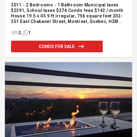
2011 - 2 Bedrooms - 1 Bathroom Municipal taxes
$2391, School taxes $274 Condo fees $142 / month
House 19.5 x 45.9 ft irregular, 756 square feet 202-
551 East Chabanel Street, Montreal, Quebec, H2M
1C4 * Lifestyle * Here is a charming unit built in
2011 located in a sought-after area of Ahuntsic
2
1
within walking distance of parks, schools,
restaurants, metro stations and more - see details
CONDO FOR SALE
in addendum. Particularly enjoy a tastefully open
living space with high ceilings, quality slatted
floors, good sized bedrooms with walk-in closets,
and a private rear balcony for your afternoon
reading, not to mention a peaceful neighborhood,
the right for your pet, but above all, a condominium
in very good financial health with an EXCELLENT
well-managed contingency fund. Jean François
Girard 514-926-7353 – Real estate broker at Royal
LePage Patrimoine, Real Estate Agency.