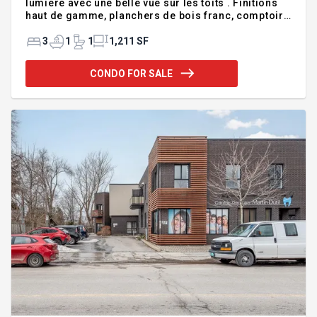
lumiere avec une belle vue sur les toits . Finitions
haut de gamme, planchers de bois franc, comptoirs
en quartz, air climatisé, insonorisation supérieure,
grandes fenêtres, balcon privé et espace de
3
1
1
1,211 SF
rangement supplémentaire au sous-sol, une salle
de bain complète avec douche indépendante ainsi
CONDO FOR SALE
qu'une salle d'eau. Aussi à votre disposition un gym
privé, une immense terrasse sur le toit aménagée
avec piscine chauffée, creusée et BBQ. Il est
également possible de réserver la salle commune
pour vos réun