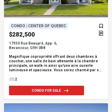
CONDO | CENTER OF QUEBEC
$282,500
17930 Rue Beaupré, App. 6,
Becancour,
G9H 0B8
Magnifique copropriété offrant deux chambres à
coucher, une salle de bain attenante à la chambre
principale, un walk-in ainsi qu'une aire ouverte
lumineuse et spacieuse. Vous serez charmé par sa
grande cuisine fonctionnelle offrant de généreux
espaces de rangement. Vous apprécierez
2
également le beau balcon extérieur, idéal pour
profiter des beaux jours, les deux stationnements
CONDO FOR SALE
extérieurs ainsi que la remise, offrant un espace de
rangement supplémentaire. Les deux
thermopompes assurent un confort optimal en
toute saison, et un lit escamotable est également
inclus, une solution pratique permetta