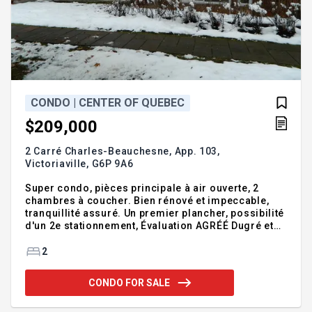
CONDO | CENTER OF QUEBEC
$209,000
2 Carré Charles-Beauchesne, App. 103,
Victoriaville,
G6P 9A6
Super condo, pièces principale à air ouverte, 2
chambres à coucher. Bien rénové et impeccable,
tranquillité assuré. Un premier plancher, possibilité
d'un 2e stationnement, Évaluation AGRÉÉ Dugré et
asssociés en aout 2025 au dossier. à voir
absolument. Addendum:Incusions:Lustres, stores,
2
rideau, toiles, lave-vaisselleExclusions:
CONDO FOR SALE