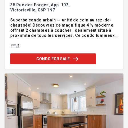
35 Rue des Forges, App. 102,
Victoriaville,
G6P 1N7
Superbe condo urbain -- unité de coin au rez-de-
chaussée! Découvrez ce magnifique 4 ½ moderne
offrant 2 chambres à coucher, idéalement situé à
proximité de tous les services. Ce condo lumineux
et très bien insonorisé propose un confort de vie
exceptionnel : ascenseur, terrasse partagée sur le
2
toit, deux balcons, stationnement avec abri d'auto,
planchers chauffants dans la salle de bain et la
CONDO FOR SALE
cuisine. Une propriété entretien impeccable et
parfaitement située pour un style de vie urbain,
pratique et confortable. Présentement loué à 1 275
$/mois jusqu'au 30 juin 2026 -- une excellente
opport