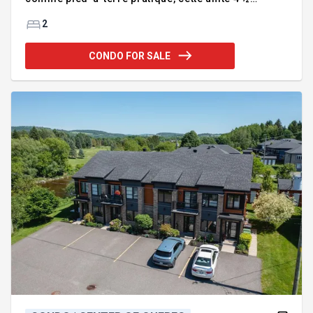
propose un espace fonctionnel et sans tracas.
Présentement loué, il assure un revenu immédiat et
2
une opportunité à faible risque. Profitez du balcon
privé pour admirer la vue, de l'espace de
CONDO FOR SALE
stationnement intérieur et du rangement inclus.
Situé dans un secteur recherché, à proximité des
commerces, services et axes routiers, ce condo
combine praticité et potentiel d'investissement. Une
opportunité à ne