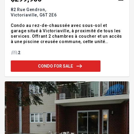
82 Rue Gendron,
Victoriaville,
G6T 2E6
Condo au rez-de-chaussée avec sous-sol et
garage situé à Victoriaville, à proximité de tous les
services. Offrant 2 chambres à coucher et un accès
à une piscine creusée commune, cette unité
combine confort et commodités. Présentement en
location, elle génère des revenus annuels
2
approximatifs de 16 200 $. Une opportunité idéale
pour investisseurs ou futurs propriétaires
CONDO FOR SALE
recherchant un espace bien situé et fonctionnel.
Addendum:Incusions:Exclusions:Effets personnels
des locataires.