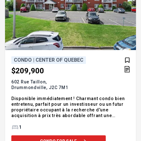
CONDO | CENTER OF QUEBEC
$209,900
602 Rue Taillon,
Drummondville,
J2C 7M1
Disponible immédiatement ! Charmant condo bien
entretenu, parfait pour un investisseur ou un futur
propriétaire occupant à la recherche d'une
acquisition à prix très abordable offrant une
tranquillité d'esprit grâce à des travaux récents. Ce
condo représente une belle opportunité à faible
1
risque dans un secteur stable, près des
commerces. Que ce soit pour générer un revenu