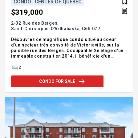
CONDO | CENTER OF QUEBEC
$319,000
2-32 Rue des Berges,
Saint-Christophe-D'Arthabaska,
G6R 0Z7
Découvrez ce magnifique condo situé au coeur
d'un secteur très convoité de Victoriaville, sur la
paisible rue des Berges. Occupant le 2e étage d'un
immeuble construit en 2014, il bénéficie d'un
emplacement de choix à quelques minutes du
réputé club de golf de Victoriaville. Offrant 2
2
chambres à coucher et 1 salle de bain, cette
propriété séduit par ses grandes aires de vie à aire
CONDO FOR SALE
ouverte et sa généreuse fenestration qui procure
une abondante luminosité naturelle. Sa splendide
verrière arrière constitue un espace idéal pour
relaxer et profiter du plein air en toute tranquillité.
Deux espaces de