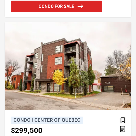
fonctionnel avec bain podium et douche en coin,
CONDO FOR SALE
plancher de bois francs. Situé au coeur du centre-
ville, vous apprécierez la proximité de la
bibliothèque, pharmacie, piste cyclable, du sentier
de patinage et des activités animés tout au long de
l'année. Fen
CONDO | CENTER OF QUEBEC
$299,500