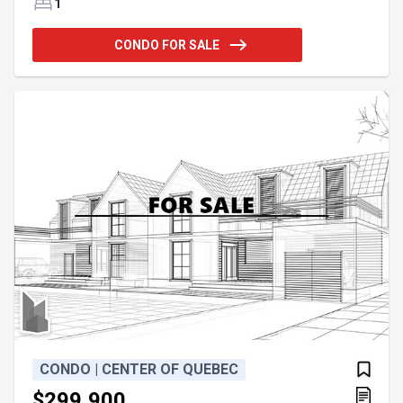
généreuse fenestration et d'une porte-patio de 8
1
pieds qui maximisent la lumière naturelle.
Personnalisez votre unité grâce à trois ambiances
CONDO FOR SALE
distinctes. Selon l'emplacement choisi, admirez la
cour intérieure avec piscine, la vue sur le projet ou
la rivière Saint-François. Ascenseur, garage
souterrain, terrasse sur le toit, gym, salle de yoga,
chalet urbain
CONDO | CENTER OF QUEBEC
$299,900