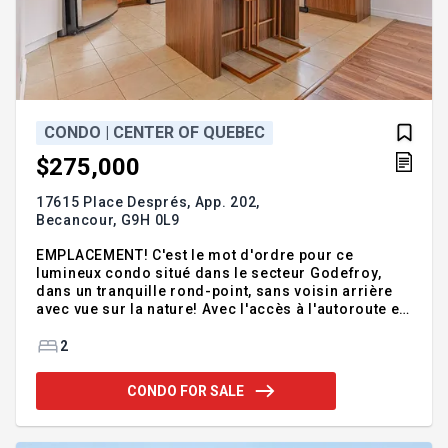
CONDO | CENTER OF QUEBEC
$275,000
17615 Place Després, App. 202,
Becancour,
G9H 0L9
EMPLACEMENT! C'est le mot d'ordre pour ce
lumineux condo situé dans le secteur Godefroy,
dans un tranquille rond-point, sans voisin arrière
avec vue sur la nature! Avec l'accès à l'autoroute en
moins de 2 minutes, vous bénéficierez d'un
voisinage agréable et de plusieurs inclusions
2
offertes. La cuisine vous surprendra par son choix
de matériaux, sa luminosité et sa vue sur un boisé.
CONDO FOR SALE
La chambre principale avec sa grande salle de bain
attenante fera des jaloux avec son walk-in de 7 x 4,5
pieds. Le côté pratique d'un condo avec