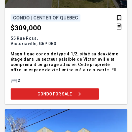
CONDO | CENTER OF QUEBEC
$309,000
55 Rue Ross,
Victoriaville,
G6P 0B3
Magnifique condo de type 4 1/2, situé au deuxième
étage dans un secteur paisible de Victoriaville et
comprenant un garage attaché. Cette propriété
offre un espace de vie lumineux à aire ouverte. Elle
comprend 2 chambres à coucher, une salle de bain
ainsi qu'une salle de lavage indépendante. Profitez
2
également d'une remise extérieure et d'un
emplacement idéal à proximité de tous les
CONDO FOR SALE
services. Un condo confortable, conçu de manière
réfléchie rendant l'utilisation au quotidien optimale
tout en étant soigneusement entretenu depuis les
tout débuts. Parfait pour les acheteurs cherchant un
produit cl