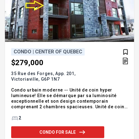
CONDO | CENTER OF QUEBEC
$279,000
35 Rue des Forges, App. 201,
Victoriaville,
G6P 1N7
Condo urbain moderne -- Unité de coin hyper
lumineuse! Elle se démarque par sa luminosité
exceptionnelle et son design contemporain
comprenant 2 chambres spacieuses. Unité de coin
offrant une abondance de lumière naturelle 2
balcons pour profiter du plein air, ascenseur dans
2
l'immeuble, terrasse commune sur le toit,
stationnement intérieur, planchers chauffants
CONDO FOR SALE
(cuisine et salle de bain), insonorisation