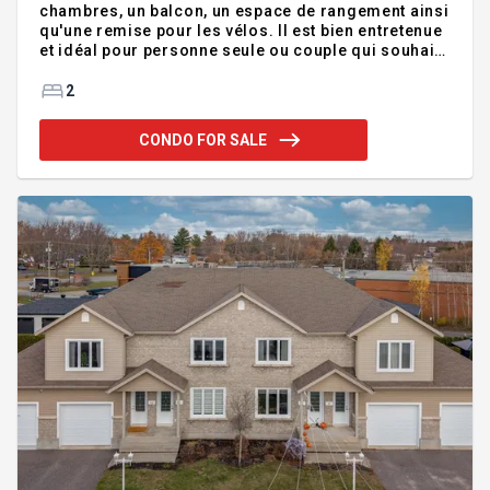
chambres, un balcon, un espace de rangement ainsi
qu'une remise pour les vélos. Il est bien entretenue
et idéal pour personne seule ou couple qui souhaite
un pied à terre pour un coût raisonnable. venez
vous ces beaux avantage sur place, vous serez
2
agréablement surpris de tout ce que le condo peut
vous offrir!******Certaines photos ont été
CONDO FOR SALE
générées par l'IA afin d'y ajouter des meubles, des
portes dans le but d'offrir un meilleur aperçu de
l'immeuble*** Addendum:Incusions:Lustres,
luminaires, stores, rideaux, toiles, pôles, lave-v