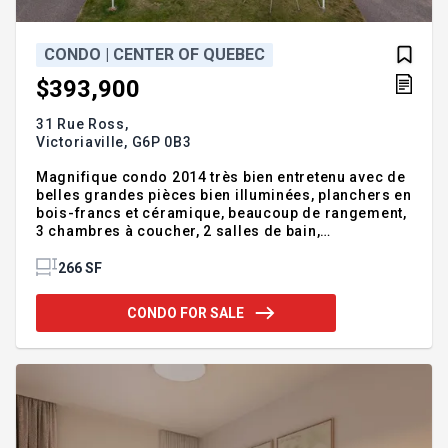
CONDO | CENTER OF QUEBEC
$393,900
31 Rue Ross,
Victoriaville,
G6P 0B3
Magnifique condo 2014 très bien entretenu avec de
belles grandes pièces bien illuminées, planchers en
bois-francs et céramique, beaucoup de rangement,
3 chambres à coucher, 2 salles de bain,
thermopompe, sous-sol complètement aménagé,
grand patio recouvert avec une petite cour arrière
266 SF
pour de bons moments de plein air, garage attaché
isolé chauffé, 2 stationnements et 1 autre pour les
CONDO FOR SALE
invités. Secteur très tranquille, situé dans un cul de
sac près de tous les services. Faites vite! Chauffe-
eau 60 gallons 2022. Panneau électrique 200
ampères disjoncteurs. INCLUSIONS Luminaires,
stores, pôles