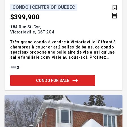
CONDO | CENTER OF QUEBEC
$399,900
184 Rue St-Cyr,
Victoriaville,
G6T 2G4
Très grand condo à vendre à Victoriaville! Offrant 3
chambres à coucher et 2 salles de bains, ce condo
spacieux propose une belle aire de vie ainsi qu'une
salle familiale conviviale au sous-sol. Profitez
également d'un garage intérieur pratique et
sécuritaire et de la cour arrière exclusive à son
3
propriétaire. À découvrir!
Addendum:Incusions:Bancs (4) d
CONDO FOR SALE
'ilot.Exclusions:Rideaux de la chambre d'amis au
sous-sol, effets personnels.