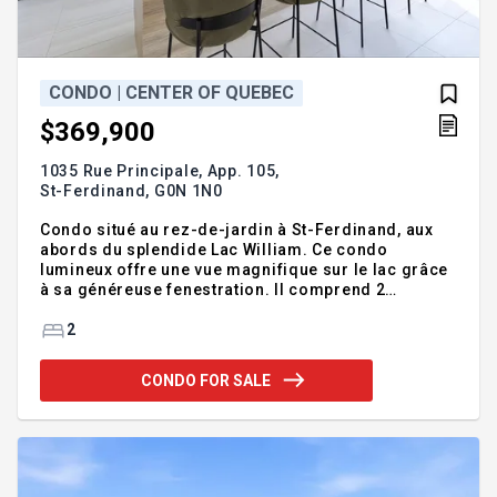
CONDO | CENTER OF QUEBEC
$369,900
1035 Rue Principale, App. 105,
St-Ferdinand,
G0N 1N0
Condo situé au rez-de-jardin à St-Ferdinand, aux
abords du splendide Lac William. Ce condo
lumineux offre une vue magnifique sur le lac grâce
à sa généreuse fenestration. Il comprend 2
chambres à coucher, une salle de bain complète et
un intérieur au goût du jour. L'accès direct au
2
terrain et au bord de l'eau permet de profiter
pleinement du cadre naturel. Un lieu paisible où
CONDO FOR SALE
confort et tranquillité se rencontrent!
Addendum:Incusions:luminaires, stores, toiles,
pôles et rideaux, 2 stationnementsExclusions: