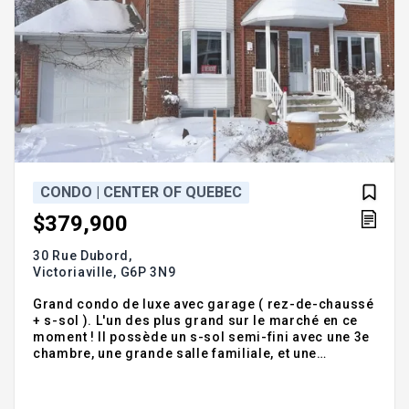
CONDO | CENTER OF QUEBEC
$379,900
30 Rue Dubord,
Victoriaville,
G6P 3N9
Grand condo de luxe avec garage ( rez-de-chaussé
+ s-sol ). L'un des plus grand sur le marché en ce
moment ! Il possède un s-sol semi-fini avec une 3e
chambre, une grande salle familiale, et une
possibilité d'une 4e chambre. Sa cuisine rénové
avec comptoir de Granit et cuisinière au gaz sera
parfaite pour vous et vos convives. Salle de bain