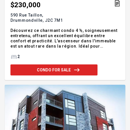
$230,000
590 Rue Taillon,
Drummondville,
J2C 7M1
Découvrez ce charmant condo 4 ½, soigneusement
entretenu, offrant un excellent équilibre entre
confort et practicité. L'ascenseur dans l'immeuble
est un atout rare dans la région. Idéal pour
investisseur ou futur propriétaire occupant. L'unité
propose un balcon, un espace de rangement ainsi
2
qu'un stationnement au garage. Situé dans un
secteur recherché, à proximité des commerces et
CONDO FOR SALE
services, il bénéficie d'un emplacement
stratégique. Le condo est loué à 885 $/mois et le
garage séparément à 100 $/mois, offrant un revenu
locatif intéressant et une belle opportunité
d'investissement. Addend