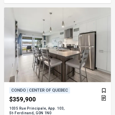
supérieure. Situé dans un secteur urbain recherché,
ce condo impeccable offre un style de vie moderne,
pratique et confortable. Une occasion à ne pas
manquer. Addendum:Incusions:
CONDO | CENTER OF QUEBEC
$359,900
1035 Rue Principale, App. 103,
St-Ferdinand,
G0N 1N0