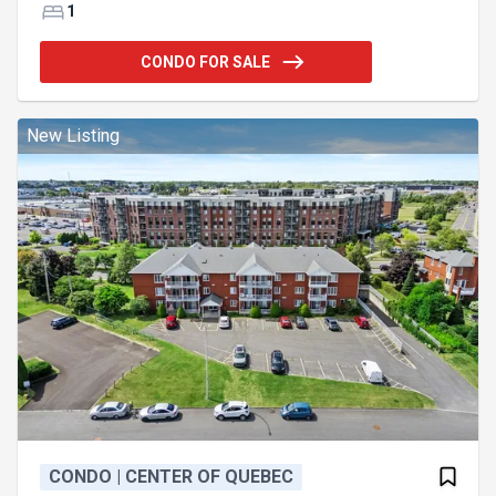
spécialisée, piste cyclable, etc. Secteur agréable.
1
Un stationnement est inclus ainsi qu'un espace de
rangement séparé (locker) au rez-de-chaussée.
CONDO FOR SALE
Entrée adaptée aux personnes à mobilité réduite.
Une visite s'impose
Addendum:Incusions:Luminaires, ventilateurs,
tablettes murales du salon, lave-vaisselle, toiles,
New Listing
stores, rideaux, thermopompe, h
CONDO | CENTER OF QUEBEC