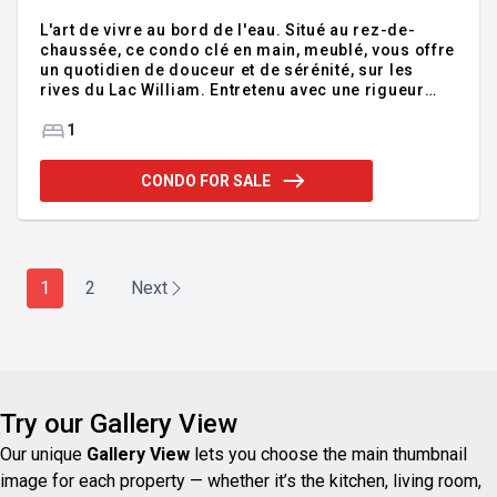
L'art de vivre au bord de l'eau. Situé au rez-de-
chaussée, ce condo clé en main, meublé, vous offre
un quotidien de douceur et de sérénité, sur les
rives du Lac William. Entretenu avec une rigueur
exemplaire. Avec son aire de vie lumineuse, sa
terrasse invitante et un accès au lac...comme une
1
extension de votre chez-vous. Et parce que vous
êtes privilégiés, vous faites partie des quelques
CONDO FOR SALE
chanceux à bénéficier d'un espace au quai, d'un
rangement pour votre kayak ainsi que d'un hangar.
Des atouts qui ne sont pas offerts à tous. Que ce
soit pour réaliser un rêve ou savourer une retraite
paisible
1
2
Next
Try our Gallery View
Our unique
Gallery View
lets you choose the main thumbnail
image for each property — whether it’s the kitchen, living room,