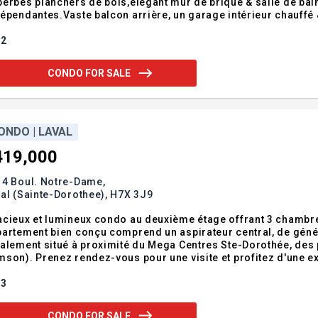
erbes planchers de bois,élégant mur de brique & salle de bai
épendantes.Vaste balcon arrière, un garage intérieur chauffé
teur paisible & recherché de Sainte-Dorothée, ce condo bénéf
rcs,écoles, commerces, Centre commercial Ste-Do
2
CONDO FOR SALE
ONDO | LAVAL
419,000
14 Boul. Notre-Dame,
al (Sainte-Dorothee),
H7X 3J9
cieux et lumineux condo au deuxième étage offrant 3 chambres,
artement bien conçu comprend un aspirateur central, de géné
alement situé à proximité du Mega Centres Ste-Dorothée, des
son). Prenez rendez-vous pour une visite et profitez d'une ex
estisseurs. Addendum:Incusions:Luminaires, aspirateur centra
3
CONDO FOR SALE