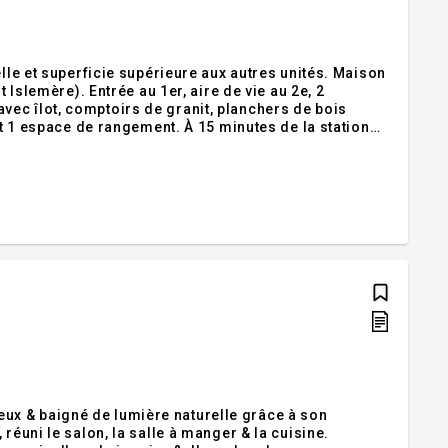
elle et superficie supérieure aux autres unités. Maison
 Islemère). Entrée au 1er, aire de vie au 2e, 2
ec îlot, comptoirs de granit, planchers de bois
et 1 espace de rangement. À 15 minutes de la station
près du Méga Centre, écoles et parcs.
ux & baigné de lumière naturelle grâce à son
réuni le salon, la salle à manger & la cuisine.