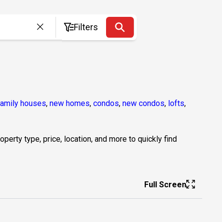
Filters
family houses
,
new homes
,
condos
,
new condos
,
lofts
,
erty type, price, location, and more to quickly find
Full Screen