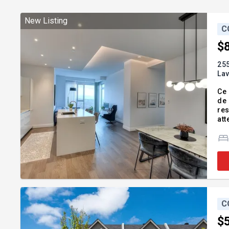
New Listing
C
$
255
Lav
Ce 
de 
res
att
pla
ju
C
$