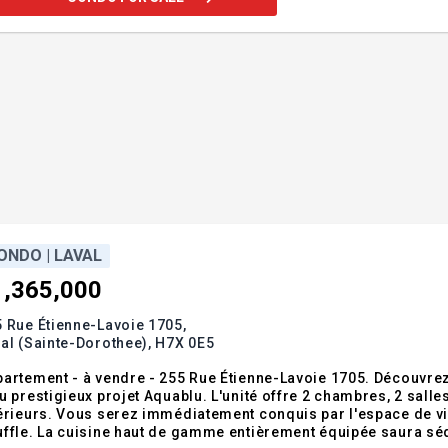
ONDO | LAVAL
1,365,000
 Rue Étienne-Lavoie 1705,
al (Sainte-Dorothee),
H7X 0E5
artement - à vendre - 255 Rue Étienne-Lavoie 1705. Découvrez
igieux projet Aquablu. L'unité offre 2 chambres, 2 salles de bain, 2 stationnements et 2 rangements
érieurs. Vous serez immédiatement conquis par l'espace de vie
ffle. La cuisine haut de gamme entièrement équipée saura sé