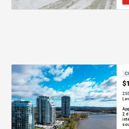
C
$
255
Lav
App
2 du prest
int
sou