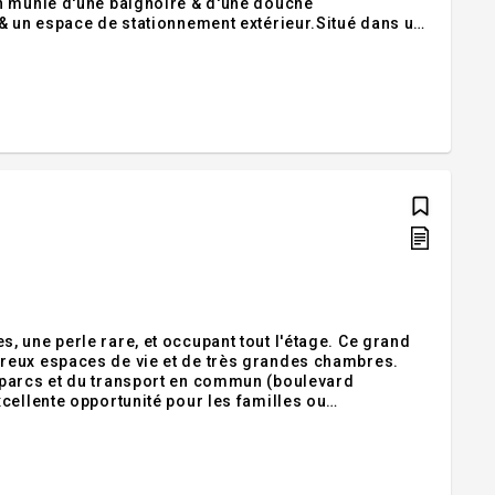
n munie d'une baignoire & d'une douche
 & un espace de stationnement extérieur.Situé dans un
icie d'un emplacement privilégié à proximité des
 une perle rare, et occupant tout l'étage. Ce grand
reux espaces de vie et de très grandes chambres.
 parcs et du transport en commun (boulevard
cellente opportunité pour les familles ou
lExclusions:Tous les biens du locataire