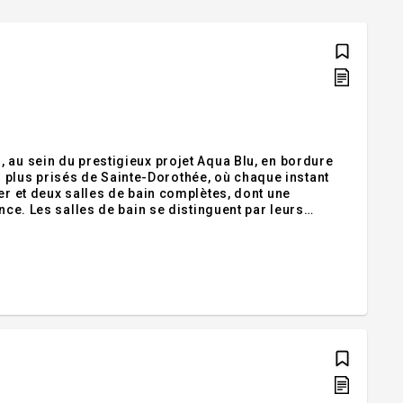
 au sein du prestigieux projet Aqua Blu, en bordure
les plus prisés de Sainte-Dorothée, où chaque instant
er et deux salles de bain complètes, dont une
nce. Les salles de bain se distinguent par leurs
, et baignoire autoportante, des finis haut de gamme