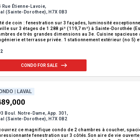
 Rue Étienne-Lavoie,
al (Sainte-Dorothee),
H7X 0B3
té de coin : fenestration sur 3 façades, luminosité exceptionn
ville sur 3 étages de 1 288 pi² (119,7 m²) à Sainte-Dorothée (Est
mbres de très grandes dimensions au 3e. Cuisine spacieuse av
ngénierie et terrasse privée. 1 stationnement extérieur (no 5) 
 Sainte-Dorothée, accès rapide aux autoroutes 13, 440 et 15, 
dendum:Unité de coi
2
CONDO FOR SALE
ONDO | LAVAL
489,000
3 Boul. Notre-Dame, App. 301,
al (Sainte-Dorothee),
H7X 0B2
ouvrez ce magnifique condo de 2 chambres à coucher, spacie
ressionnante fenestration sur 3 côtés.Son aire de vie ouverte, 