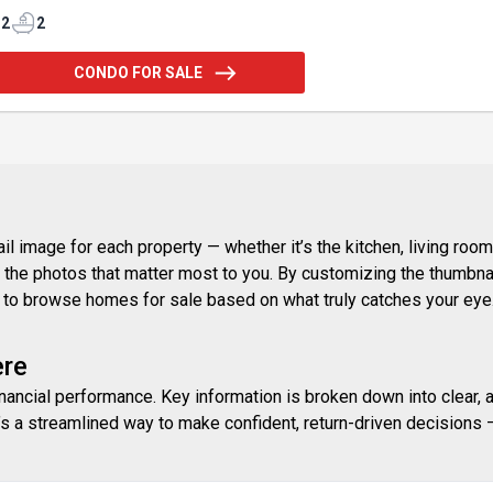
gardien 24h propose des commodités exceptionnelles tel que : gym, piscine intérieure et extérieure, loung
tuel et plus encore. Un
2
2
CONDO FOR SALE
 image for each property — whether it’s the kitchen, living room,
ith the photos that matter most to you. By customizing the thumbn
ay to browse homes for sale based on what truly catches your eye
ere
inancial performance. Key information is broken down into clear, 
s a streamlined way to make confident, return-driven decisions — 