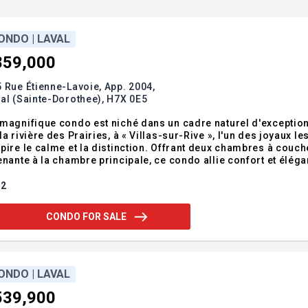
ONDO | LAVAL
859,000
 Rue Étienne-Lavoie, App. 2004,
al (Sainte-Dorothee),
H7X 0E5
magnifique condo est niché dans un cadre naturel d'exception,
la rivière des Prairies, à « Villas-sur-Rive », l'un des joyaux 
pire le calme et la distinction. Offrant deux chambres à couch
enante à la chambre principale, ce condo allie confort et éléga
nchers chauffants, douches en céramique, robinetterie Kohler
sque dans les moind
2
CONDO FOR SALE
ONDO | LAVAL
539,900