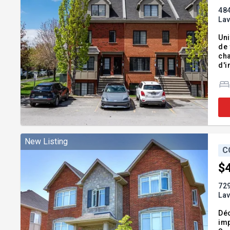
484
Lav
Uni
de 
cha
d'i
REM
Ad
New Listing
C
$
729
Lav
Déc
imp