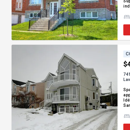
Sup
ind
sec
pa
C
$
74
Lav
Spa
app
Idé
Sam
inv