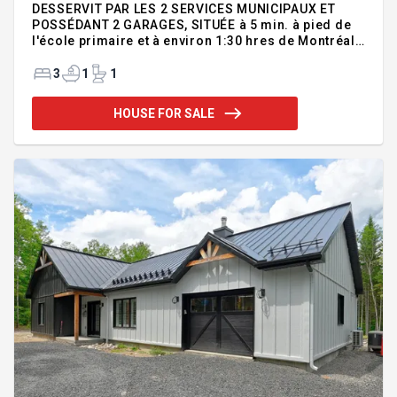
DESSERVIT PAR LES 2 SERVICES MUNICIPAUX ET
POSSÉDANT 2 GARAGES, SITUÉE à 5 min. à pied de
l'école primaire et à environ 1:30 hres de Montréal.
La ville de Chertsey vous permets de vivre loin des
bruits et de la pollution des grandes villes tout en
3
1
1
demeurant près de plusieurs services. Cette belle
grande propriété de 3 chambres dont 2 au rdc et la
HOUSE FOR SALE
3ième se trouve au sous-sol. Pour une grande
famille, il serait même possible d'en faire une
4ième au sous-sol. Cette propriété clé en mains se
veut très accueillante, car elle ne demande aucune
rénovation à co