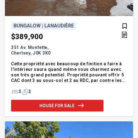
BUNGALOW | LANAUDIÈRE
$389,900
351 Av. Monfette,
Chertsey,
J0K 3K0
Cette propriété avec beaucoup de finition a faire à
l'intérieur saura quand même vous charmez avec
son très grand potentiel. Propriété pouvant offrir 5
CAC dont 3 au sous-sol et 2 au RDC, par contre les
installations peuvent accueillir seulement 3
chambres. Un magnifique terrain boisé et assez
3
2
grand pour tout les besoin d'entreposage de
roulotte ou autre incluant un garage de 20x24. Avec
HOUSE FOR SALE
un grand ménage et de la finition, vous aurez votre
chez vous avec une valeur ajouter dans un secteur
tranquille à 2 minutes de la 125. Addendum:Le
sous-sol est a finir avec de la finition de plafond