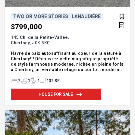
TWO OR MORE STORIES | LANAUDIÈRE
$799,000
145 Ch. de la Petite-Vallée,
Chertsey,
J0K 3K0
Havre de paix autosuffisant au coeur de la nature à
Chertsey!!! Découvrez cette magnifique propriété
de style farmhouse moderne, nichée en pleine forêt
à Chertsey, un véritable refuge où confort moderne
et autonomie énergétique se rencontrent. Grâce à
son système solaire performant, gaz propane et le
2
1
1
132 SF
poêle antique au bois cette résidence est
autosuffisante en électricité, vous offrant une
HOUSE FOR SALE
liberté exceptionnelle et une tranquillité d'esprit
incomparable. Dès votre arrivée, vous serez
charmé par son architecture contemporaine au
style champêtre, ses espaces lumineux à aire
ouverte, ses plafond