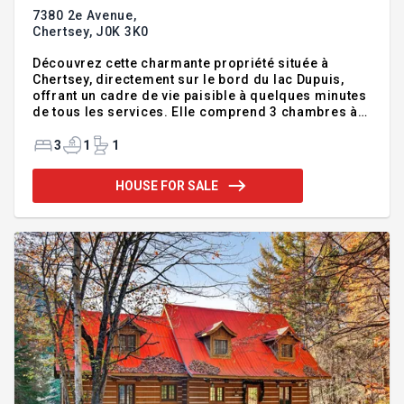
7380 2e Avenue,
Chertsey,
J0K 3K0
Découvrez cette charmante propriété située à
Chertsey, directement sur le bord du lac Dupuis,
offrant un cadre de vie paisible à quelques minutes
de tous les services. Elle comprend 3 chambres à
coucher lumineuses, idéales pour la famille ou les
invités. Les amateurs de bricolage apprécieront
3
1
1
son vaste atelier, parfait pour réaliser tous vos
projets. Profitez d'un environnement naturel
HOUSE FOR SALE
exceptionnel pour relaxer ou admirer la vue au
quotidien. Une occasion unique de combiner
confort, tranquillité et qualité de vie! INCLUSIONS
Foyer, Lumière, Store, BBQ, quai, mangeoire oiseau,
balançoire, cuis