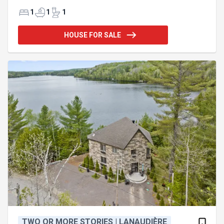
absence de voisinage, la tranquillité fait parti de
votre quotidien. La fosse septique à été changé en
1
1
1
2018. Par courtoisie pour les locataires merci de
faire votre demande de visite avec 24h d'avis.
HOUSE FOR SALE
Proximité de la Forêt Ouareau, Rawdon, pente de
ski, sentier VTT et motoneige. Accès notarié au lac
Miron et à la Rivière Ouareau. Bienvenue !
Investisseur: revenus et pied-à-terre en pleine
nature. Revenu lo
TWO OR MORE STORIES | LANAUDIÈRE