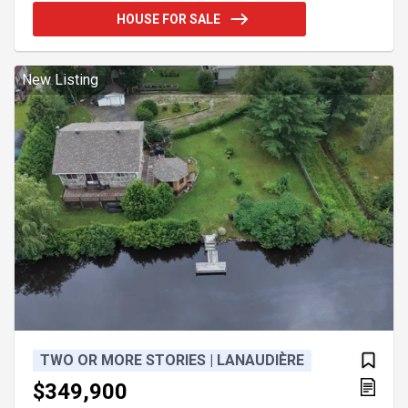
au bois pour des soirées conviviales. Un lieu
HOUSE FOR SALE
paisible et chaleureux où confort moderne et nature
s'unissent à merveille. Addendum:Coup de coeur à
Chertsey -- Nature, confort et détente ! Découvrez
ce superbe chalet entièrement meublé, niché au c
New Listing
TWO OR MORE STORIES | LANAUDIÈRE
$349,900