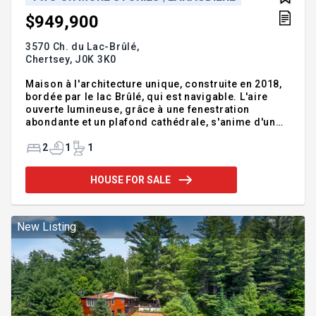
$949,900
3570 Ch. du Lac-Brûlé,
Chertsey,
J0K 3K0
Maison à l'architecture unique, construite en 2018,
bordée par le lac Brûlé, qui est navigable. L'aire
ouverte lumineuse, grâce à une fenestration
abondante et un plafond cathédrale, s'anime d'un
foyer au propane. La chambre principale offre salle
de bain attenante et balcon privé. Le sous-sol
2
1
1
entièrement aménagé comprend poêle au propane
et porte patio. À l'extérieur, grande terrasse, spa,
HOUSE FOR SALE
quai et terrain intime orné d'arbres matures. Une
vue panoramique sur l'eau et une tranquillité
absolue complètent ce lieu d'exception.
INCLUSIONS Luminaires, pôle de rideaux,
New Listing
réfrigérateur, cuisinière, sp