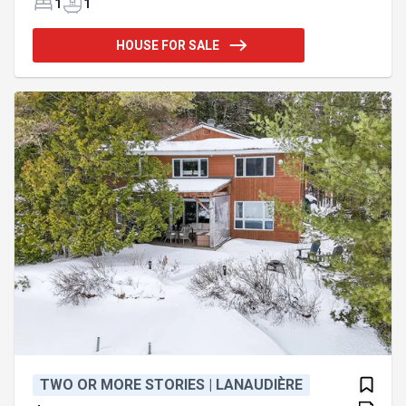
séduira autant comme résidence principale que
1
1
comme refuge saisonnier. Bénéficiant de 116 pieds
de frontage sur le Lac Couture, elle propose un
HOUSE FOR SALE
accès direct à un plan d'eau paisible, idéal pour le
canot, le kayak ou simplement profiter de la vue.
Sans moteurs à essence, le lac conserve toute sa
tranquillité et la qualité de son environnement. À
TWO OR MORE STORIES | LANAUDIÈRE