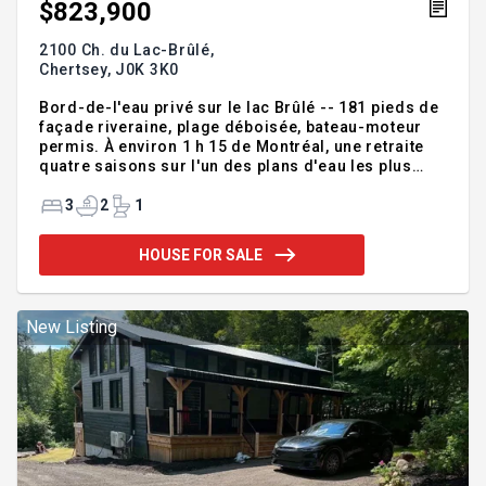
$823,900
2100 Ch. du Lac-Brûlé,
Chertsey,
J0K 3K0
Bord-de-l'eau privé sur le lac Brûlé -- 181 pieds de
façade riveraine, plage déboisée, bateau-moteur
permis. À environ 1 h 15 de Montréal, une retraite
quatre saisons sur l'un des plans d'eau les plus
prisés de Lanaudière. Le lac Brûlé, réputé pour la
pureté et la limpidité exceptionnelles de ses eaux,
3
2
1
accueille les bateaux à moteur -- ski nautique,
pêche, navigation -- un privilège rare dans la
HOUSE FOR SALE
région. 181 pieds linéaires de littoral privé, dont 82
pieds de plage déboisée, quai privé, accès direct à
la baignade. Vue panoramique permanente sur le
lac, sans éblouissement direct. Ce n'est pas qu
New Listing