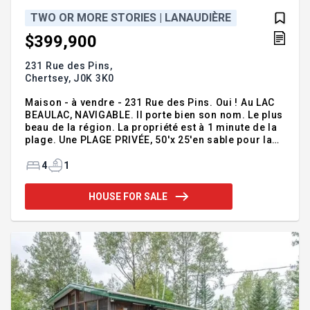
TWO OR MORE STORIES | LANAUDIÈRE
$399,900
231 Rue des Pins,
Chertsey,
J0K 3K0
Maison - à vendre - 231 Rue des Pins. Oui ! Au LAC
BEAULAC, NAVIGABLE. Il porte bien son nom. Le plus
beau de la région. La propriété est à 1 minute de la
plage. Une PLAGE PRIVÉE, 50'x 25'en sable pour la
rue des Pins. Un QUAI que vous partagez avec 3
autres propriétaires. Vous avez 2 espaces réservés
4
1
pour vos embarcations. Une MAISON DE CAMPAGNE
pour y vivre à l'année, pour vous évader les fins de
HOUSE FOR SALE
semaine ou pour vos vacances. Propriété GRANDE
À SOUHAIT. Tout pour répondre à vos désirs. De
plus, vous pouvez profiter de tout l'ameublement
inclus si cela peut vous accommoder. À vous d'y
penser.