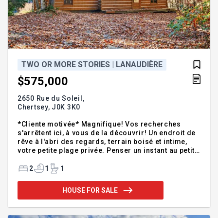
TWO OR MORE STORIES | LANAUDIÈRE
$575,000
2650 Rue du Soleil,
Chertsey,
J0K 3K0
*Cliente motivée* Magnifique! Vos recherches
s'arrêtent ici, à vous de la découvrir! Un endroit de
rêve à l'abri des regards, terrain boisé et intime,
votre petite plage privée. Penser un instant au petit
café du matin sur cet immense balcon avec vue
directe sur la belle et majestueuse rivière Ouareau.
2
1
1
Elle est de toute beauté avec son cachet d'antan, sa
cuisine fonctionnelle à aire ouverte avec beaucoup
HOUSE FOR SALE
de rangement et ses poutres au plafond. Ensuite
direction salon par les portes française pour une
belle soirée en bonne compagnie de la famille. À