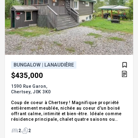
BUNGALOW | LANAUDIÈRE
$435,000
1590 Rue Garon,
Chertsey,
J0K 3K0
Coup de coeur à Chertsey ! Magnifique propriété
entièrement meublée, nichée au coeur d'un boisé
offrant calme, intimité et bien-être. Idéale comme
résidence principale, chalet quatre saisons ou
investissement locatif à court terme (Airbnb). Elle
propose 2 chambres, 2 salles de bains, une
2
2
véranda, un spa, une piscine hors terre et un poêle