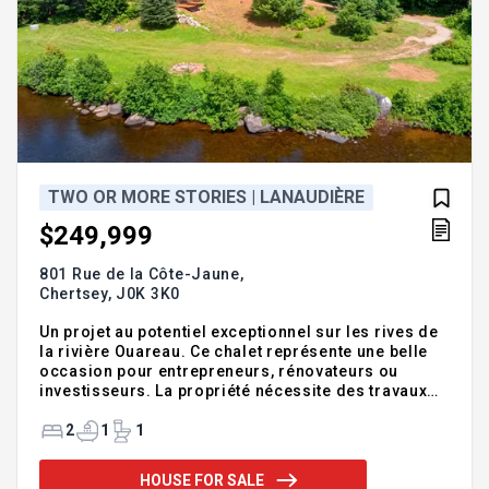
TWO OR MORE STORIES | LANAUDIÈRE
$249,999
801 Rue de la Côte-Jaune,
Chertsey,
J0K 3K0
Un projet au potentiel exceptionnel sur les rives de
la rivière Ouareau. Ce chalet représente une belle
occasion pour entrepreneurs, rénovateurs ou
investisseurs. La propriété nécessite des travaux
de compétence professionnel tel la plomberie,
l'électricité, remplacement de la fosse septique.
2
1
1
Son emplacement privilégié offre un fort potentiel
de revente et une valeur sûre à long terme. Avec
HOUSE FOR SALE
221 pieds de frontage sur l'eau et son