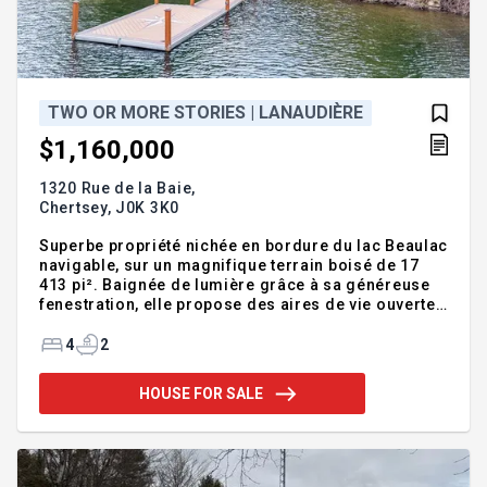
TWO OR MORE STORIES | LANAUDIÈRE
$1,160,000
1320 Rue de la Baie,
Chertsey,
J0K 3K0
Superbe propriété nichée en bordure du lac Beaulac
navigable, sur un magnifique terrain boisé de 17
413 pi². Baignée de lumière grâce à sa généreuse
fenestration, elle propose des aires de vie ouvertes
avec une vue imprenable sur l'eau. Cuisine
spacieuse au charme champêtre avec îlot, grande
4
2
salle à manger et salon chaleureux avec foyer
créent un espace invitant. Chambre principale au
HOUSE FOR SALE
rez-de-chaussée, 3 chambres au rez-de-jardin et 2
salles de bains. Profitez de deux terrasses
couvertes, d'un garage double avec loft
indépendant, d'un gazebo vitré et d'un quai privé
pour une qualité de vie exce