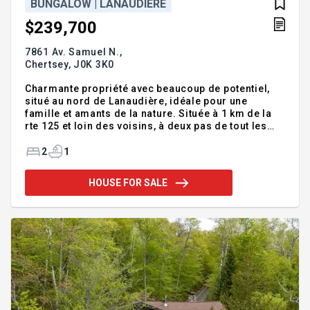
BUNGALOW | LANAUDIÈRE
$239,700
7861 Av. Samuel N.,
Chertsey,
J0K 3K0
Charmante propriété avec beaucoup de potentiel,
situé au nord de Lanaudière, idéale pour une
famille et amants de la nature. Située à 1 km de la
rte 125 et loin des voisins, à deux pas de tout les
services, école, CPE, épicerie, pharmacie,
quincaillerie et plus encore. Sise sur un magnifique
2
1
terrain de 48 800 p.c. avec garage détaché, arbre
mature +10 pommier, noisetier, cabanon divisé en
HOUSE FOR SALE
deux section, poulailler/rangement, caveau à
légumes (béton) et cabanon de jardin. Galerie
couverte avec porte patio. Sous-sol rangement
avec sortie extérieure et salle de lavage. Possibilité
de finir le sou