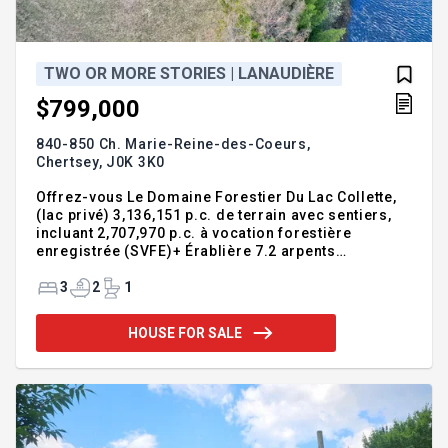
TWO OR MORE STORIES | LANAUDIÈRE
$799,000
840-850 Ch. Marie-Reine-des-Coeurs,
Chertsey,
J0K 3K0
Offrez-vous Le Domaine Forestier Du Lac Collette,
(lac privé) 3,136,151 p.c. de terrain avec sentiers,
incluant 2,707,970 p.c. à vocation forestière
enregistrée (SVFE)+ Érablière 7.2 arpents
carrés,voir document:plan d'aménagement
forestier (PAF). Demeure principale ancestrale 1860
3
2
1
(date apparente) rénovée en 1986 et 1996 celle-ci
demande quelques travaux d'améliorations
HOUSE FOR SALE
dépendamment des besoins et de vos projets. La
maison secondaire 4 pièces (construction de
1970), présentement louée. Toutes deux sont
situées aux abords du lac Collette. Concrétisez vos
projets de rêves en plein coeur de la na