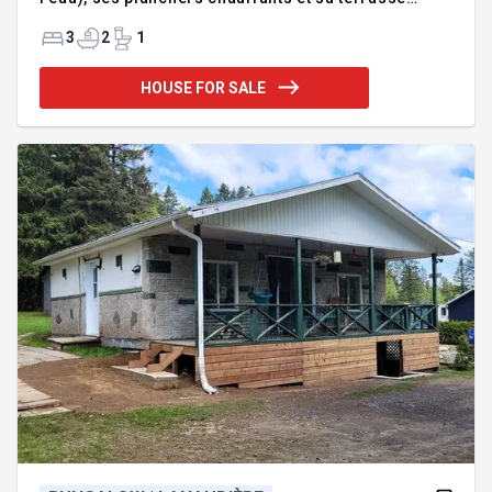
panoramique, le confort est absolu. Accès privé au
lac sur un terrain facile d'accès. Un véritable
3
2
1
sanctuaire pour vos weekends ou pour y vivre à
l'année,construction 2024.Deux minutes de Ski
HOUSE FOR SALE
Montcalm Incusions:Frigidaire, Four, Lave
vaisselle.Exclusions: