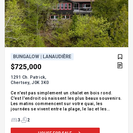
BUNGALOW | LANAUDIÈRE
$725,000
1291 Ch. Patrick,
Chertsey,
J0K 3K0
Ce n'est pas simplement un chalet en bois rond.
C'est l'endroit où naissent les plus beaux souvenirs.
Les matins commencent sur votre quai, les
journées se vivent entre la plage, le lac et les
sentiers en forêt, tandis que les soirées s'étirent au
rythme des couchers de soleil, des baignades
3
2
interminables et des feux qui crépitent sous les
étoiles. Ici, chaque saison transforme le paysage et