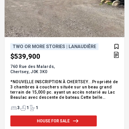
TWO OR MORE STORIES | LANAUDIÈRE
$539,900
760 Rue des Malards,
Chertsey,
J0K 3K0
*NOUVELLE INSCRIPTION À CHERTSEY...Propriété de
3 chambres à couchers située sur un beau grand
terrain de 15,000 pc. ayant un accès notarié au Lac
Beaulac avec descente de bateau.Cette belle
propriété de style architecturale peut devenir votre
demeure principale ou vous aimerez y installer
3
1
1
votre belle famille, loin des bruits et de la pollution
des grandes villes ou de l'aménager comme
HOUSE FOR SALE
résidence secondaire qui deviendra votre Oasis de
paix et de détente. IL n'y a aucun voisin à l'arrière,