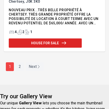
Chertsey,
J0K 3K0
NOUVEAU PRIX...TRÈS BELLE PROPRIÉTÉ À
CHERTSEY. TRÈS GRANDE PROPRIÉTÉ OFFRE LA
POSSIBILITÉ DE LOCATION À COURT TERME AVEC UN
REVENU POTENTIEL DE $65,000/ ANNÉE. AVEC UN
TRÈS GRAND GARAGE À 3 PORTES et située sur un
magnifique terrain de plus de 37,000 pc, cette très
4
2
1
belle et grande propriété est bordée par la rivière
Ouareau. Vous prendrez plaisir à vous baigner,
HOUSE FOR SALE
faire du canot ou du Paddle Bord lors des chaudes
journées d'été. Que ce soit pour en faire votre
résidence principale ou lui donner la vocation de
chalet, cette demeure deviendra votre Oasis de paix
et de détente. NOUVEAU PRIX...TRÈ
1
2
Next
Try our Gallery View
Our unique
Gallery View
lets you choose the main thumbnail
image for each property — whether it’s the kitchen, living room,