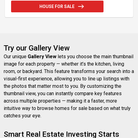
bois franc, son plancher chauffant au sous-sol, son
HOUSE FOR SALE
garage double avec une section isolée chauffée
idéale pour les bricoleurs, sa cour arrière orientée
au sud pour la piscine... C'est un coup de coeur
assuré! Secteur tranquille de Otterburn Park, près
de parcs et d
Try our Gallery View
Our unique
Gallery View
lets you choose the main thumbnail
image for each property — whether it’s the kitchen, living
room, or backyard. This feature transforms your search into a
visual-first experience, allowing you to line up listings with
the photos that matter most to you. By customizing the
thumbnail view, you can instantly compare key features
across multiple properties — making it a faster, more
intuitive way to browse homes for sale based on what truly
catches your eye.
Smart Real Estate Investing Starts