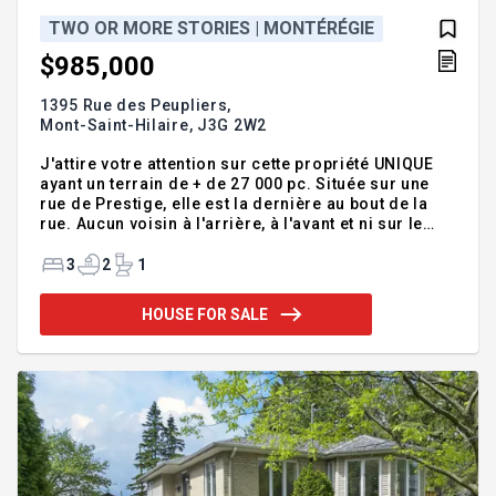
TWO OR MORE STORIES | MONTÉRÉGIE
$985,000
1395 Rue des Peupliers,
Mont-Saint-Hilaire,
J3G 2W2
J'attire votre attention sur cette propriété UNIQUE
ayant un terrain de + de 27 000 pc. Située sur une
rue de Prestige, elle est la dernière au bout de la
rue. Aucun voisin à l'arrière, à l'avant et ni sur le
côté droit. Très intime, entourée d'arbres et de
végétation, vous vous retrouvez en pleine nature
3
2
1
tout en restant près des services. Entretenue avec
grands soins, vous tomberez sous le charme de
HOUSE FOR SALE
cette propriété et de son environnement. Garage
double détaché avec: pièce au-dessus, poêle au
bois, cuve, atelier, annexe extérieure pour du
rangement supplémentaire. Grande terrasse,
cabanon. Po