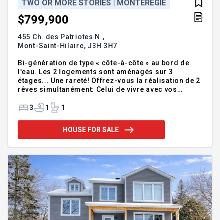
TWO OR MORE STORIES | MONTÉRÉGIE
$799,900
455 Ch. des Patriotes N.,
Mont-Saint-Hilaire,
J3H 3H7
Bi-génération de type « côte-à-côte » au bord de
l'eau. Les 2 logements sont aménagés sur 3
étages... Une rareté! Offrez-vous la réalisation de 2
rêves simultanément: Celui de vivre avec vos
parents ou vos enfants à proximité & celui de vivre
directement au bord de l'eau. La maison a été
3
1
1
conçue de façon à offrir, grâce aux multiples
fenêtres, une vue magnifique ainsi que beaucoup de
HOUSE FOR SALE
luminosité. À l'arrière, la terrasse sur plusieurs
niveaux permet d'aménager l'espace selon vos
besoins pour bien profiter de la vue qui se présente
devant vous. Possibilité d'ajouter un quai
directement sur le ter