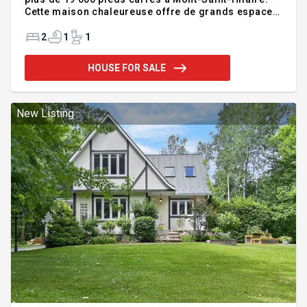
Cette maison chaleureuse offre de grands espaces
de vie pour une famille. La pièce de résistance est
sans doute la verrière, qui offre une fenestration
2
1
1
généreuse en bois avec poutres au plafond et un
poêle à bois. Les chambres sont grandes et le
HOUSE FOR SALE
sous-sol est 100% aménagé, offrant entre autre une
belle cave à vin. Terrain d'exception dw 19 460
pieds carrés avec terrasse couverte, piscine
creusée sécurisée et plusieurs arbres matures. À
New Listing
quelques pas d