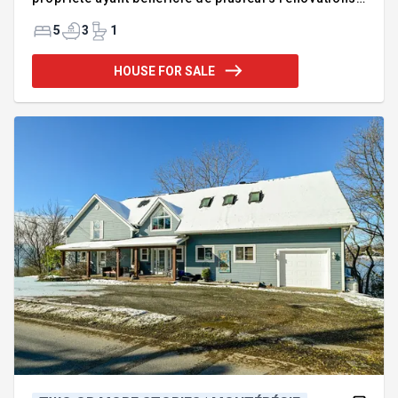
offre de l'espace pour toute la famille & un cachet
incomparable. Poutres de bois & plafond en
5
3
1
hauteur, plancher de bois, luminosité abondante,
accès au rez-de-jardin via le sous-sol. Avec ses 4
HOUSE FOR SALE
grandes chambres et 2 salles de bain au 2e étage,
elle répondra aux besoins de chacun. Cour de rêve
avec piscine creusée chauffée, entouré de boisé.
Les nombreuses pièces et leurs dimensions offrent
d'in