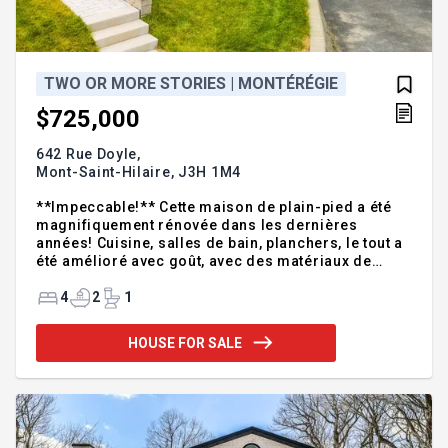
TWO OR MORE STORIES | MONTÉRÉGIE
$725,000
642 Rue Doyle,
Mont-Saint-Hilaire,
J3H 1M4
**Impeccable!** Cette maison de plain-pied a été
magnifiquement rénovée dans les dernières
années! Cuisine, salles de bain, planchers, le tout a
été amélioré avec goût, avec des matériaux de
qualité. L'aire de vie ouverte très conviviale inclut
un chaleureux foyer au salon. Trois chambres se
4
2
1
trouvent au rez-de-chaussée et une autre est
disponible au sous-sol. Une belle salle familiale
HOUSE FOR SALE
située au rez-de-jardin vous impressionnera, avec
la porte patio et les grandes fenêtres, procurant
une luminosité incroyable. Le superbe terrain
intime de plus de 9000 pi2 est aménagé avec
piscine hors-terre, te