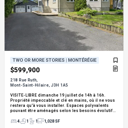
TWO OR MORE STORIES | MONTÉRÉGIE
$599,900
218 Rue Ruth,
Mont-Saint-Hilaire,
J3H 1A5
VISITE-LIBRE dimanche 19 juillet de 14h à 16h.
Propriété impeccable et clé en mains, où il ne vous
restera qu'à vous installer. Espaces polyvalents
pouvant être aménagés selon les besoins évolutifs
de la famille. Cette maison plain-pied saura
répondre à vos attentes. Avec sa jolie cuisine
4
1
1
1,028 SF
récemment rénovée, ses superbes planchers de