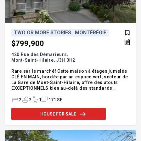
TWO OR MORE STORIES | MONTÉRÉGIE
$799,900
420 Rue des Démarieurs,
Mont-Saint-Hilaire,
J3H 0H2
Rare sur le marché! Cette maison à étages jumelée
CLÉ EN MAIN, bordée par un espace vert, secteur de
La Gare de Mont-Saint-Hilaire, offre des atouts
EXCEPTIONNELS bien au-delà des standards
actuels. RDC lumineux à aire ouverte avec foyer au
gaz et cuisine haut de gamme dotée d'un îlot de
2
2
1
171 SF
quartz. L'étage offre 2 grandes chambres (poss. de
3e). Sous-sol aménagé d'une salle familiale avec
HOUSE FOR SALE
bar, foyer, espace gym ouvert (possibilité d'y
fermer une 4e chambre) et 2e SDB. Garage optimisé
avec mezzanine. Cour clôturée avec terrasse et
remise. EMPLACEMENT stratégique à proximité
immédiate de tout. Visi