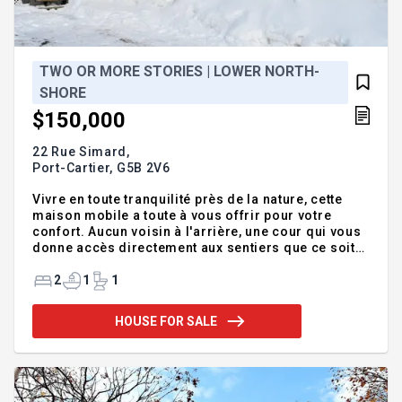
TWO OR MORE STORIES | LOWER NORTH-
SHORE
$150,000
22 Rue Simard,
Port-Cartier,
G5B 2V6
Vivre en toute tranquilité près de la nature, cette
maison mobile a toute à vous offrir pour votre
confort. Aucun voisin à l'arrière, une cour qui vous
donne accès directement aux sentiers que ce soit
pour une balade en VTT, en raquettes ou tout
simplemement pour une promenade en forêt.
2
1
1
Cuisine moderne avec beaucoup d'armoires de
rangement, un très beau revêtement de plancher
HOUSE FOR SALE
flottant dans toutes les pièces de la maison. La
salle de bain est d'une conception raffinée avec des
équipements ultra-moderne. Un grand balcon pour
vos BBQ ou vos soirées entre amis(es) garage et
cabanon. Avoir son chez