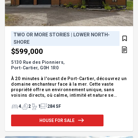
TWO OR MORE STORIES | LOWER NORTH-
SHORE
$599,000
5130 Rue des Pionniers,
Port-Cartier,
G0H 1R0
À 20 minutes à l'ouest de Port-Cartier, découvrez un
domaine enchanteur face à la mer. Cette vaste
propriété offre un environnement unique, sans
voisins directs, où calme, intimité et nature se
rencontrent. L'intérieur propose 4 chambres, dont
une suite des maîtres avec salle de bain privée. Le
4
2
1
284 SF
chauffage au glycol bi-énergie bois/électricité
assure confort et économie en toute saison.
HOUSE FOR SALE
L'extérieur en bois s'harmonise au paysage côtier.
Garage double avec rangement à l'étage, spa abrité
et terrain verdoyant. Un site exceptionnel pour