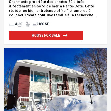
Charmante propriété des années 60 située
directement en bord de mer à Pente-Côte. Cette
résidence bien entretenue offre 4 chambres à
coucher, idéale pour une famille à la recherche
d'espace et de tranquillité. Son grand garage
attaché ajoute une valeur pratique appréciable pour
4
1
1
180 SF
le rangement ou les projets. Vous profiterez d'un
environnement familial exceptionnel, avec une
HOUSE FOR SALE
patinoire et un parc pour enfants situés juste en
face, tout en bénéficiant d'une vue imprenable sur la
mer. Un emplacement unique alliant cachet,
fonctionnalité et qualité de vie. N'hésitez pas à
regarder le vidéo et la visi