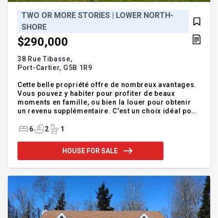
TWO OR MORE STORIES | LOWER NORTH-
SHORE
$290,000
38 Rue Tibasse,
Port-Cartier,
G5B 1R9
Cette belle propriété offre de nombreux avantages.
Vous pouvez y habiter pour profiter de beaux
moments en famille, ou bien la louer pour obtenir
un revenu supplémentaire. C'est un choix idéal pour
concilier confort de vie et rentabilté, un très grand
terrain de 1631,5 m2 avec deux remises en
6
2
1
aluminium. Propriété de 6 chambres à coucher, 2
salles de bains , le garage intérieur annexé à la
HOUSE FOR SALE
maison avec la finiton des murs en bois de cèdre
qui offre une ambiance enveloppente assurément
un endroit de détente en famille toute en profitant
du confort avec le poële à bois.Bonne visite!
Acheter ou vi