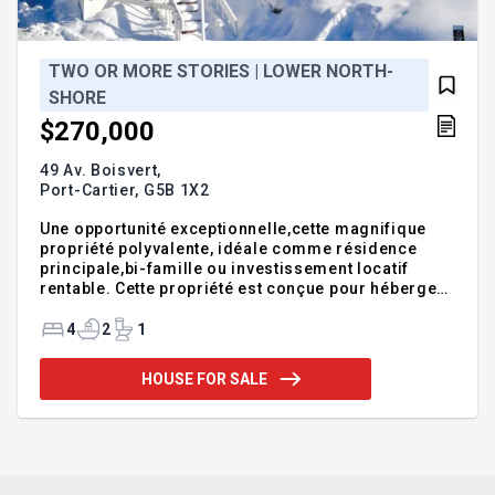
TWO OR MORE STORIES | LOWER NORTH-
SHORE
$270,000
49 Av. Boisvert,
Port-Cartier,
G5B 1X2
Une opportunité exceptionnelle,cette magnifique
propriété polyvalente, idéale comme résidence
principale,bi-famille ou investissement locatif
rentable. Cette propriété est conçue pour héberger
2 foyers distincts sous un même toit offrant intimité
et espaces privés, 2 entrées indépendantes & une
4
2
1
porte commune avec une magnifique escalier à
l'intérieur vous permettant de vous déplacer d'une
HOUSE FOR SALE
étage à l'autre. Située dans un secteur qui est près
des services ; Écoles, centre d'achat, centre des
loisirs. Une cour intime & une belle vue en hauteur
sur la ville. Elle offre une flexibilité rare. Ne man