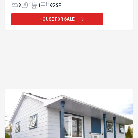
à coucher, un garage attaché pratique en toute
3
1
1
165 SF
saison ainsi qu'un vaste terrain offrant espace et
intimité. Un emplacement paisible parfait pour
HOUSE FOR SALE
profiter de la tranquillité tout en ayant tout le
confort recherché. N'hésitez pas à visionner la
visite 3D! Servitude d'Hydro-Québec et Telus pour le
passage des lignes. Il semble y avoir eu fuite d'eau
au ba