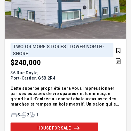
TWO OR MORE STORIES | LOWER NORTH-
SHORE
$240,000
36 Rue Doyle,
Port-Cartier,
G5B 2R4
Cette superbe propriété sera vous impressionner
par ses espaces de vie spacieux et lumineux,un
grand hall d'entrée au cachet chaleureux avec des
marches et rampes en bois massif. Un salon qui est
équipé d'un poële à bois vous invitant au
cocooning. La cuisine et la salle à manger, endroit
5
2
1
conviviale donnant accès à la galerie intime,aucun
voisin à l'arrière.Un très beau grand terrain avec
HOUSE FOR SALE
une remise et une serre à jardin. Le sous-sol