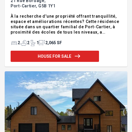
21 Rue Bordage,
Port-Cartier,
G5B 1Y1
À la recherche d'une propriété offrant tranquillité,
espace et améliorations récentes? Cette résidence
située dans un quartier familial de Port-Cartier, à
proximité des écoles de tous les niveaux, a
beaucoup à offrir. Vous apprécierez son grand
terrain, son garage attaché ainsi que les
2
2
1
2,065 SF
rénovations majeures apportées au rez-de-
chaussée, qui lui donnent un style actuel et
HOUSE FOR SALE
chaleureux. De plus, plusieurs travaux extérieurs
ont été réalisés récemment, dont le revêtement et la
toiture, pour votre tranquillité d'esprit. Le sous-sol
n'attend que vos idées pour être aménagé selon vos
besoins. Une belle