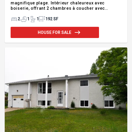
magnifique plage. Intérieur chaleureux avec
boiserie, offrant 2 chambres à coucher avec
possibilité d'une troisième. Grand terrain aménagé
bordé par un ruisseau, idéal pour profiter de la
2
1
1
192 SF
tranquillité. Solarium 19 x 12 pi pour les beaux
jours et grand garage de 16 x 44 pi, parfait pour
HOUSE FOR SALE
rangement ou projets. Deux thermopompes
assurent un confort optimal en toute saison.
Secteur paisible, nature et confort réunis.
Possibilité de vendre entièrement meublée.
Contactez-nous pour une visite! La présente ven