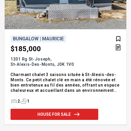
BUNGALOW | MAURICIE
$185,000
1201 Rg St-Joseph,
St-Alexis-Des-Monts,
J0K 1V0
Charmant chalet 3 saisons située à St-Alexis-des-
Monts. Ce petit chalet clé en main a été rénovée et
bien entretenue au fil des années, offrant un espace
chaleureux et accueillant dans un environnement
calme et paisible. Idéale comme chalet pour les
amoureux de la nature, elle propose une aire de vie
2
1
conviviale ainsi que deux petites chambres
confortables. Si vous cherchez un petit coin pour
HOUSE FOR SALE
profiter pleinement de la tranquillité et de la nature
environnante vous vous y sentirez bien!
Addendum:Incusions:Lave-vaisselleExclusions: