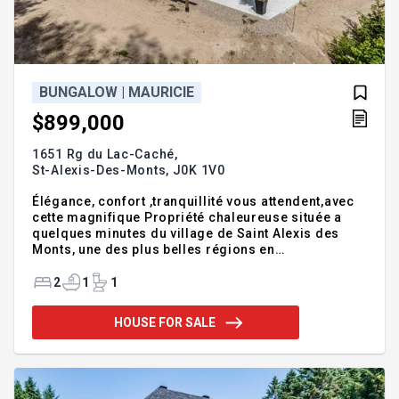
BUNGALOW | MAURICIE
$899,000
1651 Rg du Lac-Caché,
St-Alexis-Des-Monts,
J0K 1V0
Élégance, confort ,tranquillité vous attendent,avec
cette magnifique Propriété chaleureuse située a
quelques minutes du village de Saint Alexis des
Monts, une des plus belles régions en
Mauricie.Vous profiterez d un accès rapide aux
services essentiels ,commerces ,restaurants,
2
1
1
écoles ainsi que l'Hotel Sacacomie, et le Lac a l eau
Claire .Amateurs de plein air, vous serez comblés
HOUSE FOR SALE
par les nombreux lacs,pourvoiries , sentiers de
randonnée de motoneiges et activités nautiques,
ainsi que la chasse et la pêche.Pour votre retraite
ou pour une location ce lieu vous séduira! Très bel
endroit en natu