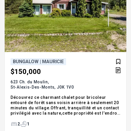
BUNGALOW | MAURICIE
$150,000
623 Ch. du Moulin,
St-Alexis-Des-Monts,
J0K 1V0
Découvrez ce charmant chalet pour bricoleur
entouré de forêt sans voisin arrière à seulement 20
minutes du village.Offrant, tranquillité et un contact
privilégié avec la nature,cette propriété est l'endroit
idéal pour décrocher du quotidien.Situé à proximité
de la célèbre Réserve faunique Mastigouche, ce
2
1
chalet séduira les amateurs de plein air, de chasse,