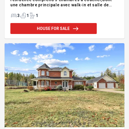
une chambre principale avec walk-in et salle de
bain attenante pour un maximum de confort et
d'intimité. Le rez-de-chaussée propose des pièces
3
1
1
de vie spacieuses,idéales pour la vie familiale et
les réceptions. Le sous-sol non aménagé
HOUSE FOR SALE
représente une excellente occasion de créer les
espaces qui répondront parfaitement à vos
besoins.À l'extérieur,profitez d'un immense terrain
boisé procurant une cour arrière intime et
paisible.A proximité et a quelques pas de