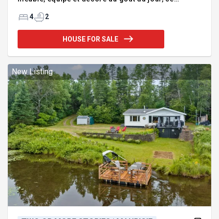
domaine affiche un excellent historique de revenus
et des avis voyageurs impeccables. Atouts majeurs
4
2
pour la location :Localisation stratégique en bord
de rivière navigable: Situé à proximité des attraits
HOUSE FOR SALE
touristiques majeurs. Équipements: Spa extérieur
fonctionnel à l'année, zone de feu extérieur sous
les étoiles. Espace optimisé : 4 chambres 2 s de
bain permettant d'accueillir jusqu'à 8 voyageurs. Re
New Listing