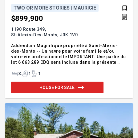
TWO OR MORE STORIES | MAURICIE
$899,900
1190 Route 349,
St-Alexis-Des-Monts,
J0K 1V0
Addendum:Magnifique propriété à Saint-Alexis-
des-Monts -- Un havre pour votre famille et/ou
votre vie professionnelle IMPORTANT: Une partie du
lot 6 663 289 CDQ sera incluse dans la présente
vente, pour une superficie de 9 132 mètres carrés
supplémentaires, en partie située derrière le
3
1
1
présent lot. En attente des documents officiels.
Située au coeur de la charmante municipalité de
HOUSE FOR SALE
Saint-Alexis-des-Monts, cette superbe propriété
saura répondre à tous vos besoins. Que ce soit
pour une vie de famille épanouie ou un projet
professionnel à domicile, les possibilités y sont
nombreuses e