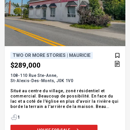
TWO OR MORE STORIES | MAURICIE
$289,000
108-110 Rue Ste-Anne,
St-Alexis-Des-Monts,
J0K 1V0
Situé au centre du village, zoné résidentiel et
commercial. Beaucoup de possibilité. En face du
lac et a coté de l'église en plus d'avoir la rivière qui
borde la terrain a l'arrière de la maison. Beau
terrain plat. Pourquoi pas avoir deux revenu ou
simplement votre commerce au RDC et votre
1
logement au 2iem étage. Appartement du haut
rénové. Addendum:Situé au centre du village, zoné