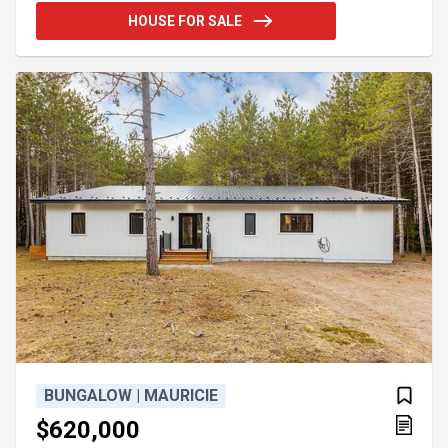
de pêche, de randonnée, de motoneige et de VTT.Il
HOUSE FOR SALE
vous permettra de profiter d'un environnement
paisible où la faune et les paysages naturels sont
au rendez-vous en toute saison.Que ce soit comme
refuge de fin de semaine, chalet familial. Je
BUNGALOW | MAURICIE
$620,000