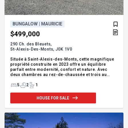
BUNGALOW | MAURICIE
$499,000
290 Ch. des Bleuets,
St-Alexis-Des-Monts,
J0K 1V0
Située à Saint-Alexis-des-Monts, cette magnifique
propriété construite en 2023 offre un équilibre
parfait entre modernité, confort et nature. Avec
deux chambres au rez-de-chaussée et trois au
sous-sol, ses pièces spacieuses et lumineuses
s'adaptent à tous les styles de vie. Établie sur un
5
2
1
vaste terrain bordé par la rivière aux Écorces, elle
permet un accès direct à l'eau ainsi qu'à des
HOUSE FOR SALE
kilomètres de sentiers de marche, de VTT et de
motoneige. Le secteur est prisé pour la location
court terme, faisant de cette demeure un
investissement de choix autant qu'un havre de paix
pour les amateurs de pl