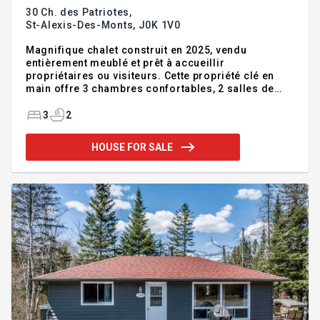
30 Ch. des Patriotes,
St-Alexis-Des-Monts,
J0K 1V0
Magnifique chalet construit en 2025, vendu
entièrement meublé et prêt à accueillir
propriétaires ou visiteurs. Cette propriété clé en
main offre 3 chambres confortables, 2 salles de
bains complètes et une lumineuse véranda
permettant de profiter de la nature en toute saison.
3
2
Situé à proximité du Lac Sacacomie et des Chutes
du Diable, il bénéficie d'un emplacement recherché
HOUSE FOR SALE
pour les amateurs de plein air. Aucun voisin à
l'arrière, assurant intimité et tranquillité. Cuisine
moderne avec comptoirs de quartz, matériaux haut
de gamme et finitions soignées. Excellent potentiel
de location touristiqu