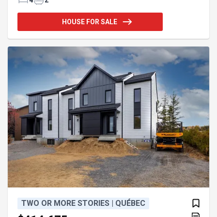
chaussée. Parfaite pour les jeunes familles
souhaitant profiter d'un mode de vie dynamique à
HOUSE FOR SALE
Saint-Ferréol-les-Neiges, à proximité des
montagnes et des activités de plein air, tout en
demeurant près des commodités essentielles. Une
propriété offrant plusieurs possibilités... à voir !
Addendum:
TWO OR MORE STORIES | QUÉBEC