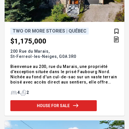
TWO OR MORE STORIES | QUÉBEC
$1,175,000
200 Rue du Marais,
St-Ferreol-les-Neiges,
G0A 3R0
Bienvenue au 200, rue du Marais, une propriété
d'exception située dans le prisé Faubourg Nord.
Nichée au fond d'un cul-de-sac sur un vaste terrain
boisé avec accès direct aux sentiers, elle offre
quatre chambres, plusieurs espaces de vie et une
grande galerie pour profiter du soleil et de la
4
2
nature en toute intimité. Parfaite pour accueillir
toute la famille. Construite avec du bois de la
HOUSE FOR SALE
Colombie-Britannique et un plancher en ardoise de
la Nouvelle-Écosse, elle se distingue par la qualité
de ses matériaux et le soin apporté à chaque détail.
Son système géothermique assure un confort
supérieur