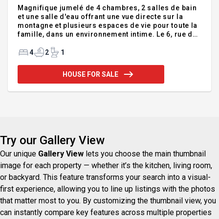
Magnifique jumelé de 4 chambres, 2 salles de bain
et une salle d'eau offrant une vue directe sur la
montagne et plusieurs espaces de vie pour toute la
famille, dans un environnement intime. Le 6, rue de
Nagano a été rénové en grande partie en 2024 avec
les activités de plein air en tête : vestiaire pratique,
4
2
1
cabanon entièrement équipé, superbe cuisine
Simard, élégant bar à café, planchers chauffants et
HOUSE FOR SALE
foyer au bois pour des moments parfaits autour de
l'apéro dans une ambiance chaleureuse et
conviviale. Que ce soit comme chalet ou résidence
principale, cette propriété clé en main vous
charmera
Try our Gallery View
Our unique
Gallery View
lets you choose the main thumbnail
image for each property — whether it’s the kitchen, living room,
or backyard. This feature transforms your search into a visual-
first experience, allowing you to line up listings with the photos
that matter most to you. By customizing the thumbnail view, you
can instantly compare key features across multiple properties