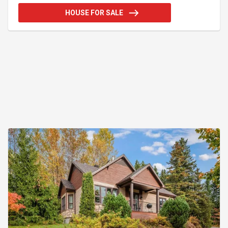
maison au sous-sol... wow ! En prime, les amateurs
HOUSE FOR SALE
de VTT et de motoneige seront comblés grâce à
l'accès rapide aux sentiers. Une propriété qui
mérite assurément une visite. Venez la découvrir !
Addendum:Incusions:Habillages de fenêtres,
lumina