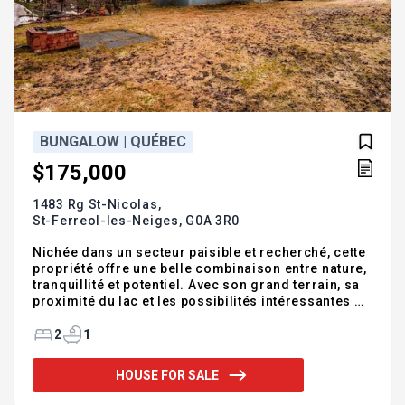
BUNGALOW | QUÉBEC
$175,000
1483 Rg St-Nicolas,
St-Ferreol-les-Neiges,
G0A 3R0
Nichée dans un secteur paisible et recherché, cette
propriété offre une belle combinaison entre nature,
tranquillité et potentiel. Avec son grand terrain, sa
proximité du lac et les possibilités intéressantes de
location à court terme, elle représente une
occasion à ne pas manquer. Les amateurs de plein
2
1
air seront également charmés par l'emplacement,
parfait pour profiter des sports d'hiver, du VTT et de
HOUSE FOR SALE
la motoneige. La vente doit inclure la propriété
voisine située au 1491 Rang Saint-Nicolas ainsi que