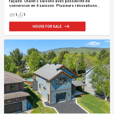
façade. Chalet 3 saisons avec possibilité de
conversion en 4 saisons. Plusieurs rénovations
récentes. À seulement 10 minutes du Mont Sainte-
Anne. Installation septique non conforme.
1
1
Addendum:Incusions:Meubles meublants tels
quels.Exclusions:Effets personnels.
HOUSE FOR SALE