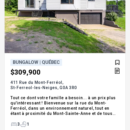
BUNGALOW | QUÉBEC
$309,900
411 Rue du Mont-Ferréol,
St-Ferreol-les-Neiges,
G0A 3R0
Tout ce dont votre famille a besoin... à un prix plus
qu'intéressant ! Bienvenue sur la rue du Mont-
Ferréol, dans un environnement naturel, tout en
étant à proximité du Mont-Sainte-Anne et de tous
les services. Vous y trouverez trois chambres sur
le même étage, des pièces spacieuses et
3
1
lumineuses, un garage double ainsi qu'un gym