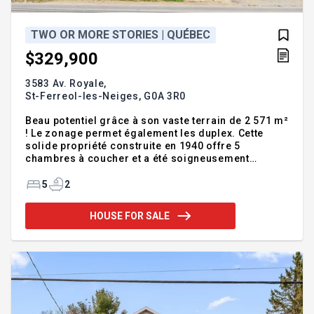
TWO OR MORE STORIES | QUÉBEC
$329,900
3583 Av. Royale,
St-Ferreol-les-Neiges,
G0A 3R0
Beau potentiel grâce à son vaste terrain de 2 571 m²
! Le zonage permet également les duplex. Cette
solide propriété construite en 1940 offre 5
chambres à coucher et a été soigneusement
entretenue au fil des années. Possibilité de
subdivision (démarches à valider et à poursuivre
5
2
par l'acheteur au besoin). Bien située, elle
représente une excellente opportunité, autant pour
HOUSE FOR SALE
un projet de développement que pour y établir votre
résidence. Une chose est certaine : son
impressionnant terrain vous fera dire « wow » !
Addendum:Incusions:Sets de chambre à l'étage,
habillages des fe