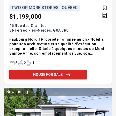
TWO OR MORE STORIES | QUÉBEC
$1,199,000
45 Rue des Granites,
St-Ferreol-les-Neiges,
G0A 3R0
Faubourg Nord ! Propriété nominée au prix Nobilis
pour son architecture et sa qualité d'exécution
exceptionnelle. Située à quelques minutes du Mont-
Sainte-Anne, son emplacement, sa vue, son
architecture raffinée et sa fonctionnalité vous
séduiront sans aucun doute. Elle vous offre 5
5
2
1
chambres à coucher, dont 3 au RDC, 2 salles de bain
et 1 salle d'eau. Une cuisine haut de gamme avec
HOUSE FOR SALE
deux îlots et une arrière-cuisine, le summum de la
fonctionnalité moderne. Grande aire de vie ouverte
et lumineuse avec des plafonds cathédrales de 14
pieds. Profitez aussi d'une terrasse 3-saisons et
New Listing
d'un terrain i