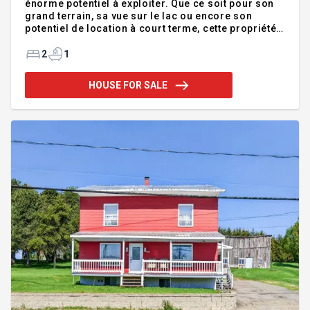
énorme potentiel à exploiter. Que ce soit pour son
grand terrain, sa vue sur le lac ou encore son
potentiel de location à court terme, cette propriété
représente une belle opportunité à découvrir. Sans
oublier son emplacement de choix pour les
2
1
amateurs de sports d'hiver, de VTT et de
motoneige. La propriété doit être vendue avec le
HOUSE FOR SALE
chalet voisin situé au 1483 Rang Saint-Nicolas ainsi
qu'avec le terrain adjacent.
Addendum:Incusions:Poêle à bois, table de cuisine
avec 4 chaises et 1 rallonge, lits superposés, divan
3 place