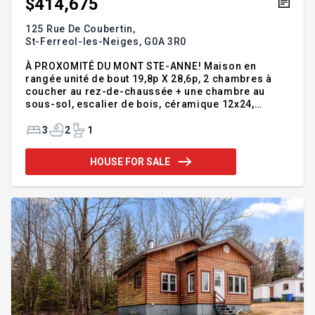
$414,675
125 Rue De Coubertin,
St-Ferreol-les-Neiges,
G0A 3R0
À PROXOMITÉ DU MONT STE-ANNE! Maison en
rangée unité de bout 19,8p X 28,6p, 2 chambres à
coucher au rez-de-chaussée + une chambre au
sous-sol, escalier de bois, céramique 12x24,
armoires jusqu'au plafond, comptoir de quartz,
salle d'eau à l'étage, bain podium, douche
3
2
1
indépendante, salle familiale, 2ème salle de bains
au sous-sol, installation laveuse-sécheuse à la
HOUSE FOR SALE
salle de lavage au sous-sol, 1 stationnements.
Patio 12px10p Addendum:Incusions:Voir plans et
devis, garantie maison neuve.Exclusions:Voir plans
et devis, aménagement paysager, crédit de taxes.