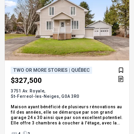
TWO OR MORE STORIES | QUÉBEC
$327,500
3751 Av. Royale,
St-Ferreol-les-Neiges,
G0A 3R0
Maison ayant bénéficié de plusieurs rénovations au
fil des années, elle se démarque par son grand
garage 24 x 30 ainsi que par son excellent potentiel.
Elle offre 3 chambres à coucher à l'étage, avec la
possibilité d'aménager jusqu'à 5 chambres au total
grâce aux espaces déjà existants au rez-de-
4
2