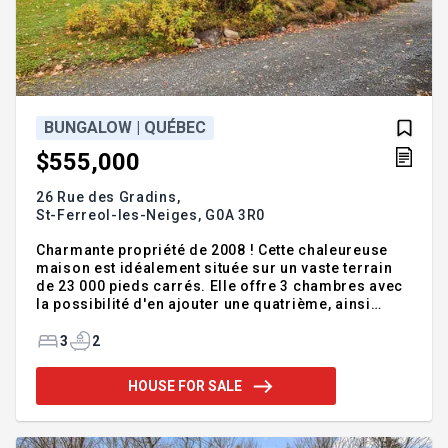
BUNGALOW | QUÉBEC
$555,000
26 Rue des Gradins,
St-Ferreol-les-Neiges,
G0A 3R0
Charmante propriété de 2008 ! Cette chaleureuse
maison est idéalement située sur un vaste terrain
de 23 000 pieds carrés. Elle offre 3 chambres avec
la possibilité d'en ajouter une quatrième, ainsi
qu'un grand atelier. Lumineuse et bien entretenue,
cette propriété se trouve à seulement quelques
3
2
minutes du Mont Sainte-Anne. Rénovations
récentes, toiture, abri de la descente et peinture du
HOUSE FOR SALE
plancher de l'atelier. À voir!
Addendum:Incusions:Luminaires, pôles et rideaux,
meubles du salon et