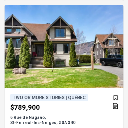
le terrain adjacent, créant ainsi un ensemble unique
aux nombreuses possibilités. Add
TWO OR MORE STORIES | QUÉBEC
$789,900
6 Rue de Nagano,
St-Ferreol-les-Neiges,
G0A 3R0