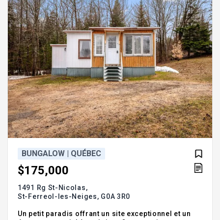
électroménagers.Exclusions:Petite table coin du
salon.
BUNGALOW | QUÉBEC
$175,000
1491 Rg St-Nicolas,
St-Ferreol-les-Neiges,
G0A 3R0
Un petit paradis offrant un site exceptionnel et un