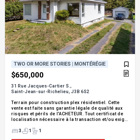
TWO OR MORE STORIES | MONTÉRÉGIE
$650,000
31 Rue Jacques-Cartier S.,
Saint-Jean-sur-Richelieu,
J3B 6S2
Terrain pour construction plex résidentiel. Cette
vente est faite sans garantie légale de qualité aux
risques et périls de l'ACHETEUR. Tout certificat de
localisation nécessaire à la transaction et/ou exigé
par le notaire instrumentant sera aux frais de
l'ACHETEUR. Toute vérification d'usage des lieux
3
1
1
quant à la destination du lot #4 318 195 est de la