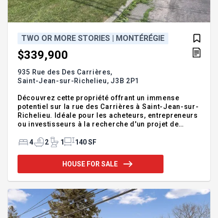
TWO OR MORE STORIES | MONTÉRÉGIE
$339,900
935 Rue des Des Carrières,
Saint-Jean-sur-Richelieu,
J3B 2P1
Découvrez cette propriété offrant un immense
potentiel sur la rue des Carrières à Saint-Jean-sur-
Richelieu. Idéale pour les acheteurs, entrepreneurs
ou investisseurs à la recherche d'un projet de
rénovation majeur, cette propriété représente une
occasion unique de créer un espace à votre image.
4
2
1
140 SF
Implantée sur un vaste terrain de 19 497 pi², elle
offre de nombreuses possibilités selon vos
HOUSE FOR SALE
projets. Elle est équipée d'une thermopompe et d'un
panneau électrique récent. Une propriété
nécessitant des travaux, mais qui saura
récompenser ceux qui souhaitent transformer et
valoriser un emplacement avec