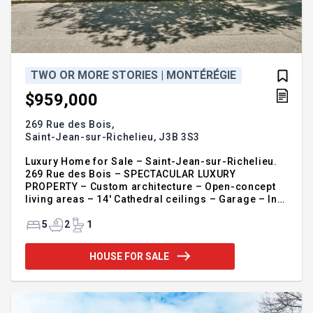
TWO OR MORE STORIES | MONTÉRÉGIE
$959,000
269 Rue des Bois,
Saint-Jean-sur-Richelieu,
J3B 3S3
Luxury Home for Sale – Saint-Jean-sur-Richelieu.
269 Rue des Bois – SPECTACULAR LUXURY
PROPERTY – Custom architecture – Open-concept
living areas – 14' Cathedral ceilings – Garage – In-
ground pool with granite terrace – Grand central
wood-burning fireplace with fieldstone. Featuring 5
5
2
1
bedrooms (4+1) and 2.5 bathrooms, this 12,000 sq.
ft. property is located in the heart of Village Suisse,
HOUSE FOR SALE
renowned for its wooded lots and high-end
construction. It is sure to satisfy buyers seeking the
ultimate in lifestyle and quality craftsmanship.
Exceptional natural light, spacious and well-
connected rooms—n