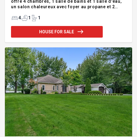
offre 4 chambres, 1 salle de bains et 1 salle d'eau,
un salon chaleureux avec foyer au propane et 2
thermopompes pour un confort optimal. Construite
sur dalle de béton, sans sous-sol, elle propose un
4
1
1
grand garage, une piscine creusée, un terrain
intime bordé de cèdres. Tous les électroménagers
HOUSE FOR SALE
de la cuisine sont inclus. À seulement 2 minutes de
la rivière Richelieu et près de tous les commerces
et commodités. Une opportunité à saisir.
Addendum:Bienvenue sur l'île Sainte-Thérèse, un s