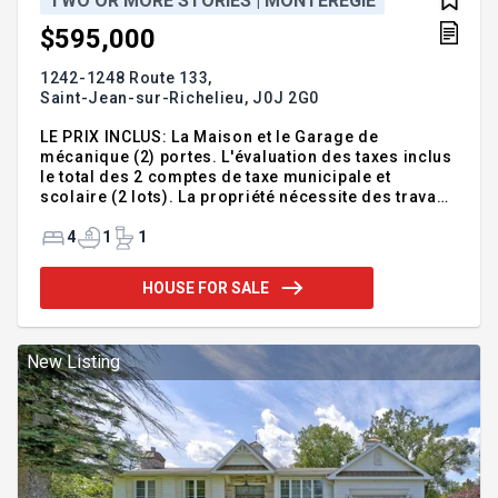
TWO OR MORE STORIES | MONTÉRÉGIE
$595,000
1242-1248 Route 133,
Saint-Jean-sur-Richelieu,
J0J 2G0
LE PRIX INCLUS: La Maison et le Garage de
mécanique (2) portes. L'évaluation des taxes inclus
le total des 2 comptes de taxe municipale et
scolaire (2 lots). La propriété nécessite des travaux
de modernisation, bricoleurs avisés et
contracteurs, vous êtes la bienvenue. Grille de
4
1
1
zonage permet Unifamiliale isolée, unifamiliale
jumelée ou duplex. Addendum:** À la demande des
HOUSE FOR SALE
VENDEURS, l'inspecteur devra OBLIGATOIREMENT
être membre en règle de l'AIBQ et avoir une
assurance responsabilité professionnelle valide. Il
est de la responsabilité de l'ACHETEUR de s'assurer
New Listing
des qualifications,