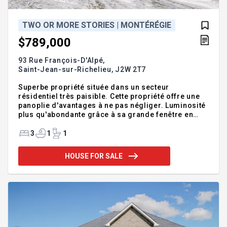
TWO OR MORE STORIES | MONTÉRÉGIE
$789,000
93 Rue François-D'Alpé,
Saint-Jean-sur-Richelieu,
J2W 2T7
Superbe propriété située dans un secteur
résidentiel très paisible. Cette propriété offre une
panoplie d'avantages à ne pas négliger. Luminosité
plus qu'abondante grâce à sa grande fenêtre en
façade, de grandes pièces, grande cuisine
fonctionnelle avec son îlot central, 3 chambres au
3
1
1
même niveau, très grand terrain avec sa piscine et
son grand gazebo en bois. Proximité de l'école
HOUSE FOR SALE
primaire, accès rapide à la A-35, multiples services
à quelques minutes seulement: supermarchés,
restos, Walmart, quincailleries, parc, polyvalente,
soins de santé, banques, etc. Addendum:Propriété
à fort p