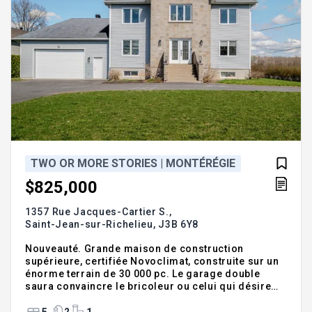
TWO OR MORE STORIES | MONTÉRÉGIE
$825,000
1357 Rue Jacques-Cartier S.,
Saint-Jean-sur-Richelieu,
J3B 6Y8
Nouveauté. Grande maison de construction
supérieure, certifiée Novoclimat, construite sur un
énorme terrain de 30 000 pc. Le garage double
saura convaincre le bricoleur ou celui qui désire
simplement garder deux voitures à l'abri. La
maison est composée de 5 chambres, 2 salles de
5
2
1