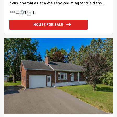
deux chambres et a été rénovée et agrandie dans
les dernières années. Un format idéal qui nécessite
peu d'entretien! La cuisine et la salle à manger vous
2
1
1
offrent une vue incroyable sur l'eau, avec les
fenêtres et portes vitrées qui donnent l'impression
HOUSE FOR SALE
d'être à l'extérieur. Cuisine très fonctionnelle avec
armoires de bois (érable) et comptoirs de quartz,
beaucoup de rangement. Un grand garage est aussi
à votre disposition pour vos besoins de rangem