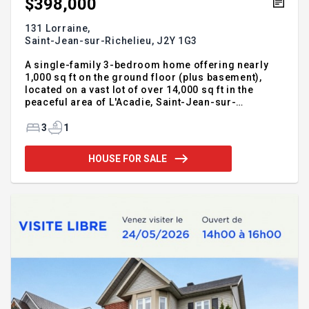
$398,000
131 Lorraine,
Saint-Jean-sur-Richelieu,
J2Y 1G3
A single-family 3-bedroom home offering nearly
1,000 sq ft on the ground floor (plus basement),
located on a vast lot of over 14,000 sq ft in the
peaceful area of L'Acadie, Saint-Jean-sur-
Richelieu. Affordable and full of potential, ready for
your personal touch. Enjoy the summer on the large
3
1
terrace and swimming pool. Close to Jacques-et-
Marie park, library, church, schools, services,
HOUSE FOR SALE
shops, and roadways.