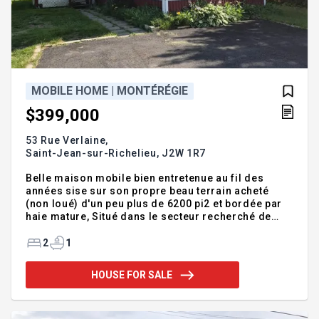
MOBILE HOME | MONTÉRÉGIE
$399,000
53 Rue Verlaine,
Saint-Jean-sur-Richelieu,
J2W 1R7
Belle maison mobile bien entretenue au fil des
années sise sur son propre beau terrain acheté
(non loué) d'un peu plus de 6200 pi2 et bordée par
haie mature, Situé dans le secteur recherché de
Saint-Luc dans une rue résidentielle sécuritaire et
très calme. Luminosité abondante, elle comprend 2
2
1
chambres de taille appréciable, cuisine à aire
ouverte avec la salle à manger et le salon. Entrée
HOUSE FOR SALE
asphaltée pour 4 voitures. Très bien situé, à
proximité de toutes les commodités et écoles,
accès à l'autoroute 35 en moins de 5min! Une visite