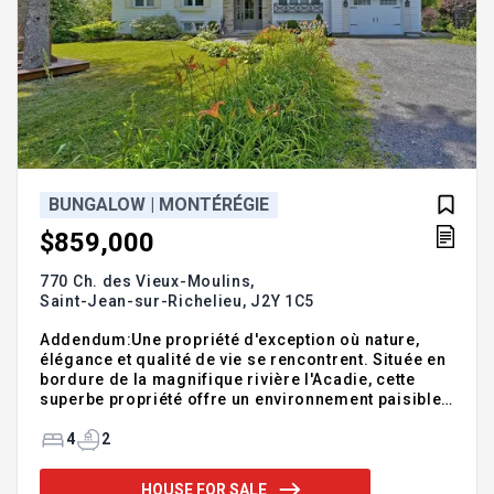
BUNGALOW | MONTÉRÉGIE
$859,000
770 Ch. des Vieux-Moulins,
Saint-Jean-sur-Richelieu,
J2Y 1C5
Addendum:Une propriété d'exception où nature,
élégance et qualité de vie se rencontrent. Située en
bordure de la magnifique rivière l'Acadie, cette
superbe propriété offre un environnement paisible
et intime au coeur d'un terrain magnifiquement
aménagé et bordé d'arbres matures. Dès votre
4
2
arrivée, vous serez charmé par son architecture
intemporelle, sa façade élégante mariant pierre et
HOUSE FOR SALE