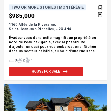
TWO OR MORE STORIES | MONTÉRÉGIE
$985,000
1160 Allée de la Riveraine,
Saint-Jean-sur-Richelieu,
J2X 4N4
Évadez-vous dans cette magnifique propriété en
bord de l'eau navigable, avec la possibilité
d'ajouter un quai pour vos embarcations. Nichée
dans un secteur paisible, au bout d'une rue sans
issue, elle offre intimité et sérénité. Le terrain de 61
000 pieds carrés, soigneusement entretenu et
3
2
1
bordé d'arbres matures, crée un cadre enchanteur.
L'intérieur spacieux et lumineux, agrémenté de
HOUSE FOR SALE
plafonds de plus de 9 pieds au rez-de-chaussée,
vous enveloppe de confort. Profitez d'une vue
panoramique qui s'harmonise parfaitement avec ce
lieu unique. Un véritable joyau à découvrir! Prise de
possession rapi