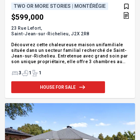
TWO OR MORE STORIES | MONTÉRÉGIE
$599,000
23 Rue Lefort,
Saint-Jean-sur-Richelieu,
J2X 2R8
Découvrez cette chaleureuse maison unifamiliale
située dans un secteur familial recherché de Saint-
Jean-sur-Richelieu. Entretenue avec grand soin par
son unique propriétaire, elle offre 3 chambres au
rez-de-chaussée, un garage attaché chauffé, un
foyer au rez-de-chaussée, un poêle au bois au
3
1
1
sous-sol et du stationnement pour 7 véhicules.
Implantée sur un vaste terrain de coin de 15 458 pi²,
HOUSE FOR SALE
elle profite d'une cour orientée plein sud. À moins
d'une minute de l'autoroute 35, près des écoles,
des installations sportives, des commerces et de
tous les services. Découvrez cette magnifique
maison un