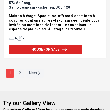
573 8e Rang,
Saint-Jean-sur-Richelieu,
J0J 1X0
Maison à étage, Spacieuse, offrant 4 chambres à
coucher, dont une au rez-de-chaussée, idéale pour
invités ou membres de la famille souhaitant un
espace de plain-pied. À l'étage, on trouve 3
chambres supplémentaires ainsi qu'une salle de
bains complète. Le rez-de-chaussée propose une
4
2
aire de vie chaleureuse, regroupant salon, salle à
manger et cuisine à aire ouverte, créant un espace
HOUSE FOR SALE
lumineux et convivial. Vous y trouverez également
un bureau, parfait pour le télétravail et une salle de
bains supplémentaire. La Cour clôturée offre une
bonne intimité, le tout dans un secteur paisible et
recherch
1
2
Next
Try our Gallery View
Our unique
Gallery View
lets you choose the main thumbnail