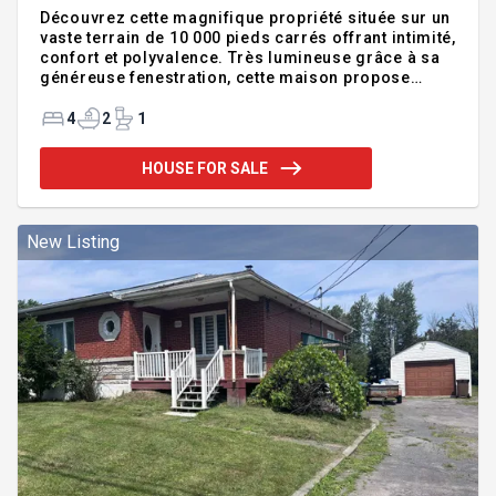
Découvrez cette magnifique propriété située sur un
vaste terrain de 10 000 pieds carrés offrant intimité,
confort et polyvalence. Très lumineuse grâce à sa
généreuse fenestration, cette maison propose
quatre chambres à coucher parfaites pour une
famille ou pour recevoir confortablement. Le
4
2
1
garage a été transformé en bureau professionnel,
un espace idéal pour le télétravail, une entreprise à
HOUSE FOR SALE
domicile ou un bureau privé. À l'extérieur, vous
profiterez d'une cour arrière avec de grande haie
mature, parfaite pour les moments de détente en
toute tranquillité. Une propriété chaleureuse et bien
New Listing
pensé