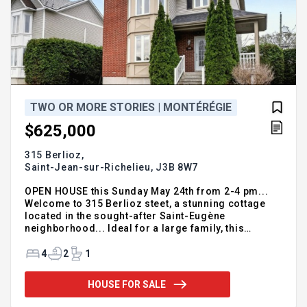
TWO OR MORE STORIES | MONTÉRÉGIE
$625,000
315 Berlioz,
Saint-Jean-sur-Richelieu,
J3B 8W7
OPEN HOUSE this Sunday May 24th from 2-4 pm...
Welcome to 315 Berlioz steet, a stunning cottage
located in the sought-after Saint-Eugène
neighborhood... Ideal for a large family, this
spacious home will charm you with its many
features: 4 bedrooms (3 upstairs and 1 in the
4
2
1
basement), 2 bathrooms and a powder room, a
spacious family room, and a large living room...
HOUSE FOR SALE
Outside, you'll enjoy a large, private yard bordered
by mature cedar hedges, featuring a deck and a 21-