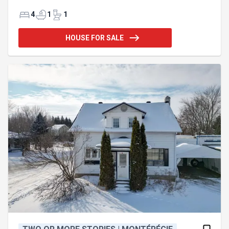
Lacolle avec 4 chambres (possibilité de 5),
potentiel bi-générationnel, foyer, garage, atelier et
4
1
1
grand gazebo avec bar Tiki. Idéale pour famille et
projets. Charmante propriété de style champêtre
HOUSE FOR SALE
située à Lacolle, offrant une multitude de
possibilités! Cette maison propose 4 chambres à
coucher, avec la possibilité d'en aménager une 5e
selon vos besoins. Le vaste espace de la salle
familiale