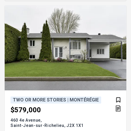
foot pool--perfect for relaxing and summer
entertaining... Located near all essential amenities:
- Schools, cegep - Military b
TWO OR MORE STORIES | MONTÉRÉGIE
$579,000
460 4e Avenue,
Saint-Jean-sur-Richelieu,
J2X 1X1