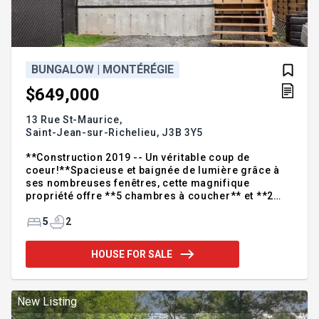
BUNGALOW | MONTÉRÉGIE
$649,000
13 Rue St-Maurice,
Saint-Jean-sur-Richelieu,
J3B 3Y5
**Construction 2019 -- Un véritable coup de
coeur!**Spacieuse et baignée de lumière grâce à
ses nombreuses fenêtres, cette magnifique
propriété offre **5 chambres à coucher** et **2
cuisines complètes**, parfaites pour une **grande
famille** ou un projet
5
2
**intergénérationnel**.Profitez de l'été avec la
**piscine hors terre**, d'un vaste stationnement et
HOUSE FOR SALE
d'un emplacement de choix à **quelques minutes
d'une descente de bateau**.Une propriété clé en
main où espace, confort et luminosité se
rencontrent. **Ne manquez pas cette opportunité!**
New Listing
Addendum:Magnifique propriété construite en 201