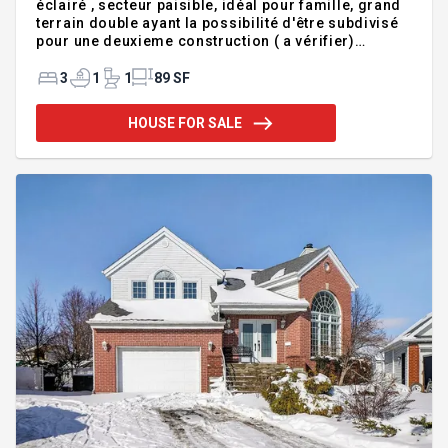
éclairé , secteur paisible, idéal pour famille, grand
terrain double ayant la possibilité d'être subdivisé
pour une deuxieme construction ( a vérifier)
TERRAIN AU PROPRIÉTAIRE, TOITURE TÖLE, maison
assise sur dalle de béton INCLUSIONS fixtures,
3
1
1
89 SF
rideaux, stores EXCLUSIONS --
HOUSE FOR SALE