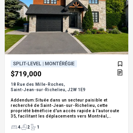
SPLIT-LEVEL | MONTÉRÉGIE
$719,000
18 Rue des Mille-Roches,
Saint-Jean-sur-Richelieu,
J2W 1E9
Addendum:Située dans un secteur paisible et
recherché de Saint-Jean-sur-Richelieu, cette
propriété bénéficie d'un accès rapide à l'autoroute
35, facilitant les déplacements vers Montréal,
Brossard et la frontière américaine. À proximité
des écoles, garderies, parcs, pistes cyclables,
4
2
1
épiceries, restaurants, centres commerciaux et de