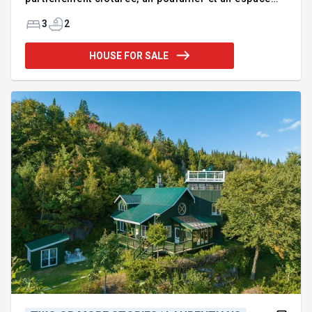
jardin. La maison, impeccable et entretenue avec
soin au fil des années, comprend 3 chambres à
3
2
coucher ainsi que 2 salles de bains, parfaites pour
une famille. Vous serez également séduit par le
HOUSE FOR SALE
garage double, agrémenté d'une salle de jeux à
l'étage, offrant un espace polyvalent selon vos
besoins. Situé à distance de marche de la rivière
Maskinongé, idéal pour une descente en kayak ou
en tube. À seul