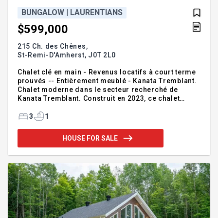
BUNGALOW | LAURENTIANS
$599,000
215 Ch. des Chênes,
St-Remi-D'Amherst,
J0T 2L0
Chalet clé en main - Revenus locatifs à court terme
prouvés -- Entièrement meublé - Kanata Tremblant.
Chalet moderne dans le secteur recherché de
Kanata Tremblant. Construit en 2023, ce chalet
lumineux à aire ouverte comprend des plafonds
cathédrale, de grandes fenêtres et un foyer au bois.
3
1
Deux chambres à coucher au rez-de-chaussée,
avec plomberie et fosse septique prévues pour un
HOUSE FOR SALE
agrandissement futur. Spacieuse terrasse donnant
sur un terrain boisé privé, avec câblage pour un
spa. Location à court terme permise avec gestion
sur place optionnelle, ce qui en fait un refuge
personnel idéal ou u