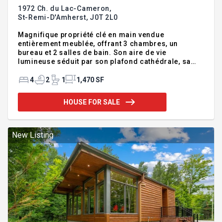
1972 Ch. du Lac-Cameron,
St-Remi-D'Amherst,
J0T 2L0
Magnifique propriété clé en main vendue
entièrement meublée, offrant 3 chambres, un
bureau et 2 salles de bain. Son aire de vie
lumineuse séduit par son plafond cathédrale, sa
fenestration abondante, sa cuisine avec îlot central
et son chaleureux poêle au bois. Profitez également
4
2
1
1,470 SF
d'une salle familiale avec table de billard, d'un
sauna, d'un spa et de 2 garages intégrés. Terrain
HOUSE FOR SALE
plat, intime et boisé. Accès notarié au lac Cameron
à distance de marche pour la baignade, la pêche, le
bateau à moteur et les sports nautiques.
Enregistrée auprès de la CITQ pour la location à
New Listing
court terme. Centris #178