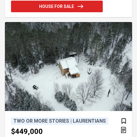
Emplacement idéal pour profiter de la nature
HOUSE FOR SALE
(accès à 2 lacs), tout en offrant aux visiteurs une
expérience de séjour confortable. Excellente
opportunité pour propriétaire occupant ou
investisseur. Addendum:PERMIS CITQ - LOCATION
COURT TERME.
TWO OR MORE STORIES | LAURENTIANS
$449,000