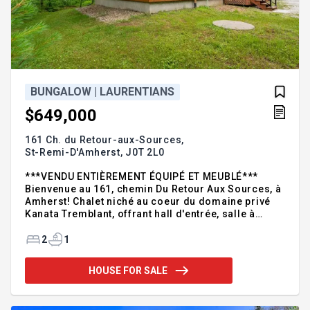
BUNGALOW | LAURENTIANS
$649,000
161 Ch. du Retour-aux-Sources,
St-Remi-D'Amherst,
J0T 2L0
***VENDU ENTIÈREMENT ÉQUIPÉ ET MEUBLÉ***
Bienvenue au 161, chemin Du Retour Aux Sources, à
Amherst! Chalet niché au coeur du domaine privé
Kanata Tremblant, offrant hall d'entrée, salle à
manger, salon, cuisine, deux chambres et salle de
bains. Terrain boisé procurant intimité et
2
1
tranquillité. Accès exclusif au Club House (spa,
sauna, salle de jeux, billard), héliport privé. À
HOUSE FOR SALE
proximité des attraits de Tremblant. Une occasion
rare de vivre l'expérience Kanata dans un cadre
sécurisé et exceptionnel! Située dans la section de