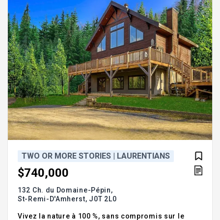
location à court-terme, possibilités de revenus
infinis Addendu
TWO OR MORE STORIES | LAURENTIANS
$740,000
132 Ch. du Domaine-Pépin,
St-Remi-D'Amherst,
J0T 2L0
Vivez la nature à 100 %, sans compromis sur le