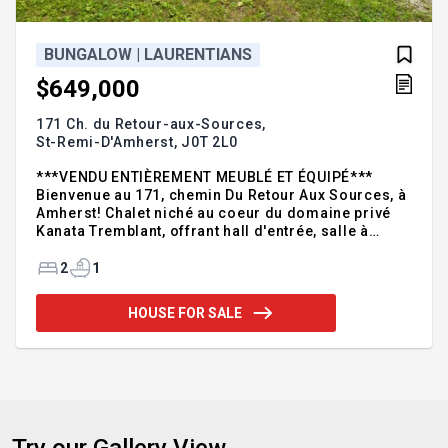
BUNGALOW | LAURENTIANS
$649,000
171 Ch. du Retour-aux-Sources,
St-Remi-D'Amherst,
J0T 2L0
***VENDU ENTIÈREMENT MEUBLÉ ET ÉQUIPÉ***
Bienvenue au 171, chemin Du Retour Aux Sources, à
Amherst! Chalet niché au coeur du domaine privé
Kanata Tremblant, offrant hall d'entrée, salle à
manger, salon, cuisine, deux chambres et salle de
bains. Terrain boisé procurant intimité et
2
1
tranquillité. Accès exclusif au Club House (spa,
sauna, salle de jeux, billard), héliport privé. À
HOUSE FOR SALE
proximité des attraits de Tremblant. Une occasion
rare de vivre l'expérience Kanata dans un cadre
sécurisé et exceptionnel! Située dans la section de
location à court terme, possibilités de revenus
infinies! Addend