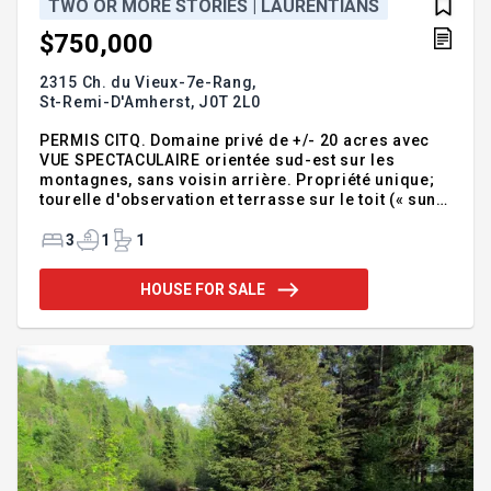
TWO OR MORE STORIES | LAURENTIANS
$750,000
2315 Ch. du Vieux-7e-Rang,
St-Remi-D'Amherst,
J0T 2L0
PERMIS CITQ. Domaine privé de +/- 20 acres avec
VUE SPECTACULAIRE orientée sud-est sur les
montagnes, sans voisin arrière. Propriété unique;
tourelle d'observation et terrasse sur le toit (« sun
deck »). Intérieur chaleureux avec poutres
apparentes, bois et ardoise. Terrain aménagé avec
3
1
1
longue entrée asphaltée sur 100 mètres, abri-
garage. Revenus actuels d'environ 35 000$ NET/an.
HOUSE FOR SALE
Voir détails en addenda Addendum:Nichée au
coeur d'un environnement naturel exceptionnel,
cette propriété de style « poutres et poteaux »
propose une expérience unique où intimité,
panorama et architecture d