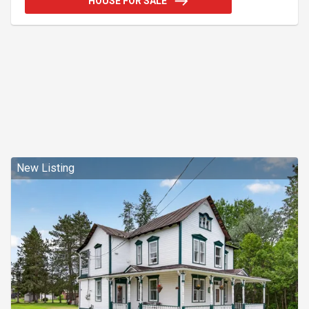
HOUSE FOR SALE
qu'un cabanon avec l'électricité. Il est situé à
seulement 30 min de Tremblant, 1h30 de Montréal et
de Ottawa. Près des pentes de ski du Mont-Blanc et
de Tremblant. Addendum:Ideal pour baignade ainsi
que pour
New Listing