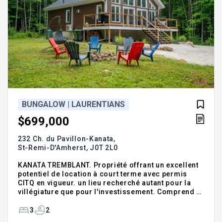
BUNGALOW | LAURENTIANS
$699,000
232 Ch. du Pavillon-Kanata,
St-Remi-D'Amherst,
J0T 2L0
KANATA TREMBLANT. Propriété offrant un excellent
potentiel de location à court terme avec permis
CITQ en vigueur. un lieu recherché autant pour la
villégiature que pour l'investissement. Comprend 3
chambres, 2 salles de bains, foyer au gaz, vaste
salle familiale et grande terrasse donnant sur un
3
2
terrain boisé procurant intimité et tranquillité.