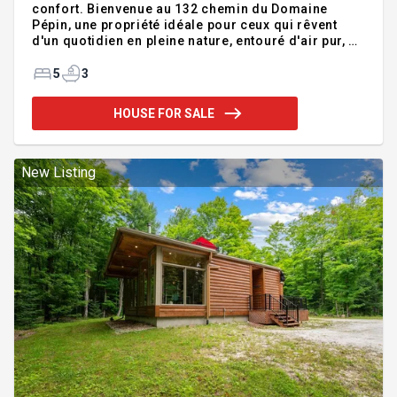
confort. Bienvenue au 132 chemin du Domaine
Pépin, une propriété idéale pour ceux qui rêvent
d'un quotidien en pleine nature, entouré d'air pur, de
silence et de verdure. Nichée au coeur des
Laurentides, cette maison spacieuse et lumineuse
5
3
offre tout ce qu'il faut pour une vie paisible, active
et bien ancrée dans un environnement exceptionnel,
HOUSE FOR SALE
suite en addenda. Addendum:5 chambres. 3 salles
de bains complètes. Piscine chauffée. Espaces
grandioses sur 3 étages. Située au 132 chemin du
Domaine Pépin à Amherst, cette propriété
New Listing
exceptionne