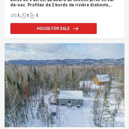
de-sac. Profitez de 2 bords de rivière distincts,
d'une tranquillité exceptionnelle et d'un
environnement naturel unique. Propriété 28 x 28 à
1
1
1
toiture monopente en acier, offrant 1 chambre + 1
espace chambre, salle de bain avec douche, sous-
HOUSE FOR SALE
sol de service de 6 pi, 2 portes-patio 8 x 10,
terrasse 10 x 38 et superbe véranda moustiquaire.
Accessible à l'année par chemin privé entretenu.
Électricité, fibre COGECO et réseau cellulaire
disponibles. LOCATI