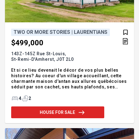
TWO OR MORE STORIES | LAURENTIANS
$499,000
143Z-145Z Rue St-Louis,
St-Remi-D'Amherst,
J0T 2L0
Et si ce lieu devenait le décor de vos plus belles
histoires? Au coeur d'un village accueillant, cette
charmante maison d'antan aux allures québécoises
séduit par son cachet, ses hauts plafonds, ses
pièces lumineuses et ses poutres apparentes.
Restaurée avec amour, elle invite aux doux
4
2
moments en famille et aux rassemblements d'été
dans sa jolie cour. Son vaste logement
HOUSE FOR SALE
supplémentaire offre un revenu d'appoint ou un
espace idéal pour parents, ados ou invités.
Immense garage/atelier style grange pour y ranger
votre petite voiture ou bricoler en paix. À 2 pas de
l'école et des loisirs, à 15 min