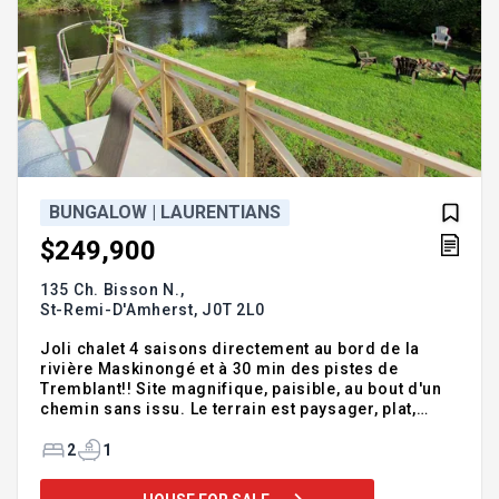
BUNGALOW | LAURENTIANS
$249,900
135 Ch. Bisson N.,
St-Remi-D'Amherst,
J0T 2L0
Joli chalet 4 saisons directement au bord de la
rivière Maskinongé et à 30 min des pistes de
Tremblant!! Site magnifique, paisible, au bout d'un
chemin sans issu. Le terrain est paysager, plat,
d'une superficie de 19 952 pc. La vue est splendide
de plusieurs pièces. Ce chalet vous offre :2
2
1
chambres, foyer, pièces principales à aires
ouvertes, une grande terrasse extérieure ainsi