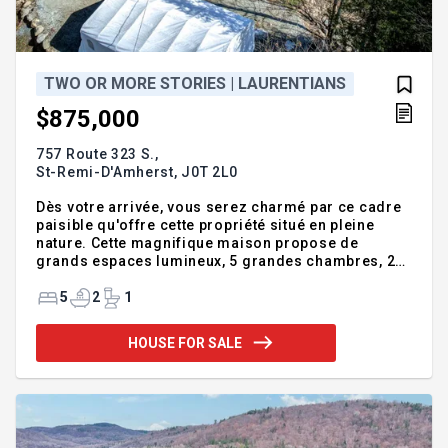
TWO OR MORE STORIES | LAURENTIANS
$875,000
757 Route 323 S.,
St-Remi-D'Amherst,
J0T 2L0
Dès votre arrivée, vous serez charmé par ce cadre
paisible qu'offre cette propriété situé en pleine
nature. Cette magnifique maison propose de
grands espaces lumineux, 5 grandes chambres, 2
salles de bain complètes, très grand salon avec
foyer et salle familiale parfaite pour recevoir et
5
2
1
passer du temps en famille. En bonus, un immense
garage idéal pour les passionnés de mécanique.
HOUSE FOR SALE
Ce magnifique domaine est érigé sur un immense
terrain qui vous permettra de profiter pleinement
de l'extérieur et de laisser aller votre créativité
pour tout projet futur, une occasion unique de vivre
en harmonie a