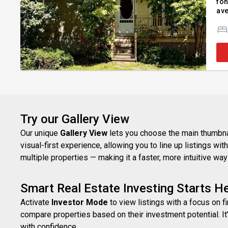
fon
ave
Sec
opp
Try our Gallery View
Our unique
Gallery View
lets you choose the main thumbnail
visual-first experience, allowing you to line up listings w
multiple properties — making it a faster, more intuitive w
Smart Real Estate Investing Starts H
Activate
Investor Mode
to view listings with a focus on f
compare properties based on their investment potential. It’
with confidence.