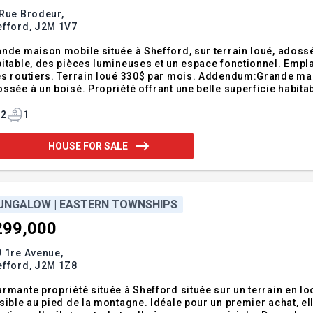
Rue Brodeur,
efford,
J2M 1V7
nde maison mobile située à Shefford, sur terrain loué, adossée
itable, des pièces lumineuses et un espace fonctionnel. Empl
s routiers. Terrain loué 330$ par mois. Addendum:Grande mais
ssée à un boisé. Propriété offrant une belle superficie habita
2
1
HOUSE FOR SALE
UNGALOW | EASTERN TOWNSHIPS
299,000
 1re Avenue,
efford,
J2M 1Z8
rmante propriété située à Shefford située sur un terrain en lo
sible au pied de la montagne. Idéale pour un premier achat, e