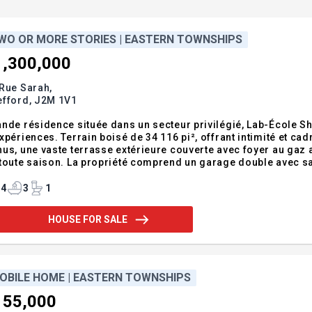
WO OR MORE STORIES | EASTERN TOWNSHIPS
1,300,000
Rue Sarah,
efford,
J2M 1V1
nde résidence située dans un secteur privilégié, Lab-École 
xpériences. Terrain boisé de 34 116 pi², offrant intimité et ca
us, une vaste terrasse extérieure couverte avec foyer au gaz a
toute saison. La propriété comprend un garage double avec sall
mbres à coucher. Un environnement recherché, parfait pour la vi
maine, été comme
4
3
1
HOUSE FOR SALE
OBILE HOME | EASTERN TOWNSHIPS
155,000