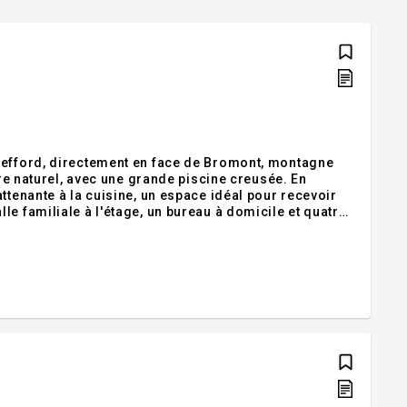
Shefford, directement en face de Bromont, montagne
dre naturel, avec une grande piscine creusée. En
ttenante à la cuisine, un espace idéal pour recevoir
e familiale à l'étage, un bureau à domicile et quatre
e de famille, les invités et les séjours de fin de