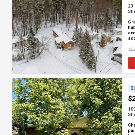
23 
Sh
Gra
hab
axe
ado
B
$
109
Sh
Cha
pai