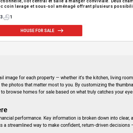
ctionnelle, îlot central et salle à manger conviviale. Deux c
c coin lavage et sous-sol aménagé offrant plusieurs possibili
teur recherché près de Bromont, des services, activités de plei
ortunité à découvrir.
3
1
HOUSE FOR SALE
 image for each property — whether it’s the kitchen, living room,
ith the photos that matter most to you. By customizing the thumbn
ay to browse homes for sale based on what truly catches your eye
ere
inancial performance. Key information is broken down into clear, 
s a streamlined way to make confident, return-driven decisions — 