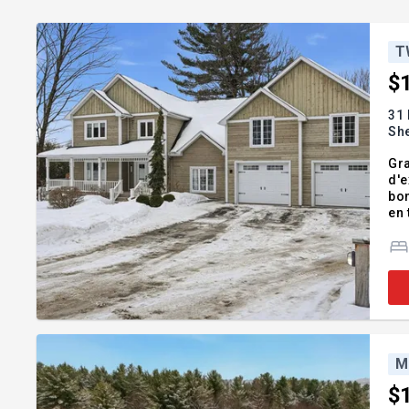
T
$
31 
Sh
Gra
d'e
bon
en 
cha
se
M
$