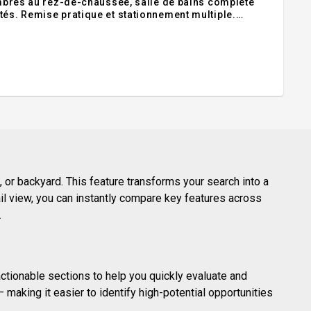
hambres au rez-de-chaussée, salle de bains complète
tés. Remise pratique et stationnement multiple.
n air et accès rapide à l'autoroute 10. Belle
 or backyard. This feature transforms your search into a
ail view, you can instantly compare key features across
.
actionable sections to help you quickly evaluate and
making it easier to identify high-potential opportunities