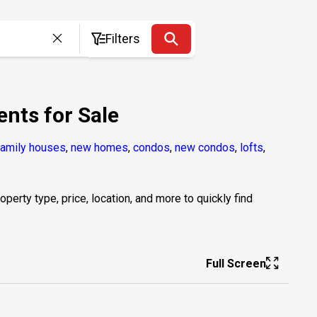
Filters
nts for Sale
family houses
,
new homes
,
condos
,
new condos
,
lofts
,
erty type, price, location, and more to quickly find
Full Screen