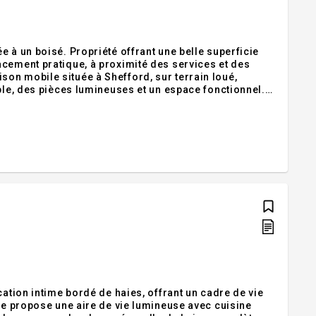
 à un boisé. Propriété offrant une belle superficie
acement pratique, à proximité des services et des
on mobile située à Shefford, sur terrain loué,
ble, des pièces lumineuses et un espace fonctionnel.
Emplacement pratique, à proximité des services et des axes routiers. Terrain loué 330$ par mois. Incusions:Exclusion
cation intime bordé de haies, offrant un cadre de vie
lle propose une aire de vie lumineuse avec cuisine