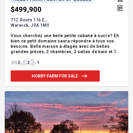
$499,900
71Z Route 116 E.,
Warwick,
J0A 1M0
Vous cherchez une belle petite cabane à sucre? Eh
bien ce petit domaine saura répondre à tous vos
besoins. Belle maison à étages avec de belles
grandes pièces, 2 chambres, 2 salles de bain et 1
salle d'eau, sous-sol aménagé avec entrée
extérieure. Avec une cabane à sucre toute équipée
2
2
1
de 11,9 pi x 9,7 pi, petit chalet isolé de 23,2 pi x 9,1 pi
et service d'eau rendu, garage double de 20 pi x 22
HOBBY-FARM FOR SALE
pi une partie en terre et l'autre béton, 2 remises, sur
une magnifique terre à bois de plus de 3 acres avec
petits chemins, env. 300 érables à entailler. Un vrai
petit bijou!! Faites vite! Chauffe-eau