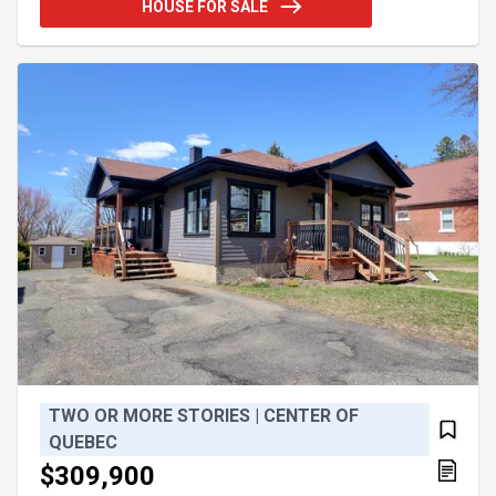
HOUSE FOR SALE
offrant un excellent potentiel selon vos besoins.
C'est vraiment une propriété chaleureuse, bien
située et offrant un cadre de vie paisible tout près
des services. Une visite vous convaincra! Chauffe-
ea
TWO OR MORE STORIES | CENTER OF
QUEBEC
$309,900