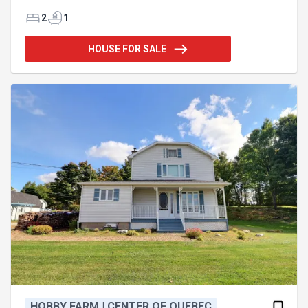
détaché fini a l'intérieur, avec rangement au 2e
étage. Plusieurs possibiltés s'offrent a vous!
2
1
Addendum:-2 x 4 1/2 -très grandes pieces -garage-
atelier détaché -prise de possession flexible -
HOUSE FOR SALE
actuellement rdc propriétaire occupant et 2e étage
vacant -certaines photos ont bénéficiées
d'améliorations virtuelles Incusions:3 bacs
municipaux ainsi que les biens meubles restant sur
plac
HOBBY FARM | CENTER OF QUEBEC