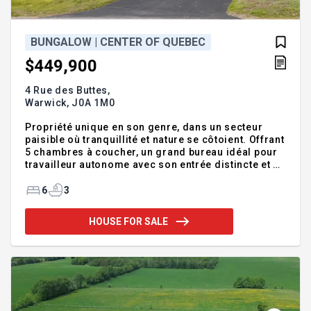
BUNGALOW | CENTER OF QUEBEC
$449,900
4 Rue des Buttes,
Warwick,
J0A 1M0
Propriété unique en son genre, dans un secteur
paisible où tranquillité et nature se côtoient. Offrant
5 chambres à coucher, un grand bureau idéal pour
travailleur autonome avec son entrée distincte et 3
salles de bains complètes, cette demeure
impressionne par ses vastes espaces de vie et sa
6
3
magnifique luminosité naturelle. Son cachet
distinctif et son aménagement chaleureux en font
HOUSE FOR SALE
une propriété hors du commun. La grande salle
familiale au sous-sol est idéale pour les
rassemblements ou pour le quotidien d'une grande
famille, tandis que le garage double attaché ajoute
une touche de praticité