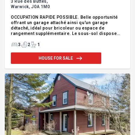
3 Rue des Buttes,
Warwick,
J0A 1M0
OCCUPATION RAPIDE POSSIBLE. Belle opportunité
offrant un garage attaché ainsi qu'un garage
détaché, idéal pour bricoleur ou espace de
rangement supplémentaire. Le sous-sol dispose
d'une entrée extérieure menant à un atelier, incluant
une chambre à bois et une chambre froide. La
3
2
1
propriété propose 1 chambre au rez-de-chaussée
et 2 chambres à l'étage, avec possibilité
HOUSE FOR SALE
d'aménager une 4e chambre au sous-sol selon vos
besoins. Elle comprend également 2 salles de bain.
Une propriété offrant beaucoup de potentiel et de
possibilités d'aménagement. Terrain d'environ 20
111 pi2 avec vue partielle sur le