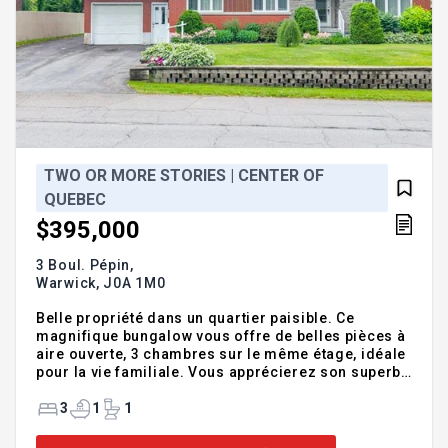
TWO OR MORE STORIES | CENTER OF
QUEBEC
$395,000
3 Boul. Pépin,
Warwick,
J0A 1M0
Belle propriété dans un quartier paisible. Ce
magnifique bungalow vous offre de belles pièces à
aire ouverte, 3 chambres sur le même étage, idéale
pour la vie familiale. Vous apprécierez son superbe
solarium quatre saisons à l'arrière, parfait pour
profiter de la lumière naturelle en toute saison. Un
3
1
1
garage attaché ajoute un aspect pratique avec
entrée extérieure. Le sous-sol est semi-aménagé,