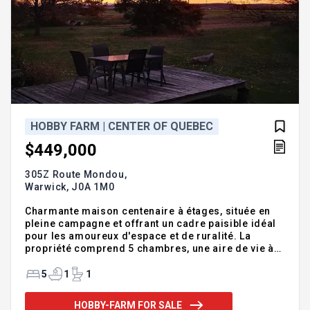
HOBBY FARM | CENTER OF QUEBEC
$449,000
305Z Route Mondou,
Warwick,
J0A 1M0
Charmante maison centenaire à étages, située en
pleine campagne et offrant un cadre paisible idéal
pour les amoureux d'espace et de ruralité. La
propriété comprend 5 chambres, une aire de vie à
aire ouverte, ainsi qu'un grand garage, une serre et
une grange, parfaits pour projets agricoles, atelier
5
1
1
ou petits élevages. Le zonage agricole permet d'y
accueillir des animaux de ferme pour ce type de
HOBBY-FARM FOR SALE