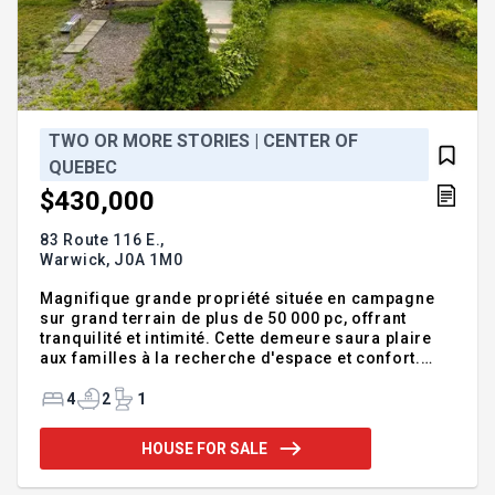
TWO OR MORE STORIES | CENTER OF
QUEBEC
$430,000
83 Route 116 E.,
Warwick,
J0A 1M0
Magnifique grande propriété située en campagne
sur grand terrain de plus de 50 000 pc, offrant
tranquilité et intimité. Cette demeure saura plaire
aux familles à la recherche d'espace et confort.
Vous serez charmé par son vaste hall d'entrée
accueillant et lumineux, de belles grandes pièces
4
2
1
bien illuminées, 4 chambres avec la possibilité d'en
avoir 7 au total mais aucune information quant à la
HOUSE FOR SALE
grosseur de l'installation septique. Elle comprend
aussi 2 salles de bain complètes, le sous-sol est