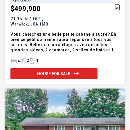
$499,900
71 Route 116 E.,
Warwick,
J0A 1M0
Vous cherchez une belle petite cabane à sucre? Eh
bien ce petit domaine saura répondre à tous vos
besoins. Belle maison à étages avec de belles
grandes pièces, 2 chambres, 2 salles de bain et 1
salle d'eau, sous-sol aménagé avec entrée
extérieure. Avec une cabane à sucre toute équipée
2
2
1
de 11,9 pi x 9,7 pi, petit chalet isolé de 23,2 pi x 9,1 pi
et service d'eau rendu, garage double de 20 pi x 22
HOUSE FOR SALE
pi une partie en terre et l'autre béton, 2 remises, sur
une magnifique terre à bois de plus de 3 acres avec
petits chemins, env. 300 érables à entailler. Un vrai
petit bijou!! Faites vite! Chauffe-eau