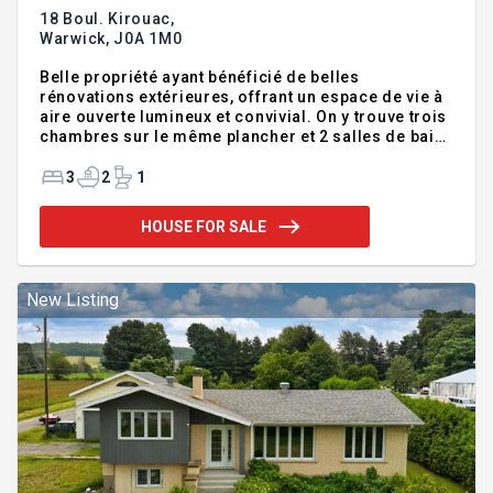
18 Boul. Kirouac,
Warwick,
J0A 1M0
Belle propriété ayant bénéficié de belles
rénovations extérieures, offrant un espace de vie à
aire ouverte lumineux et convivial. On y trouve trois
chambres sur le même plancher et 2 salles de bain
complètes pour un maximum de fonctionnalité. Le
sous-sol est semi-aménagé avec entrée
3
2
1
indépendante. Elle propose une salle familiale avec
poêle à bois parfait pour de bons moment en
HOUSE FOR SALE
famille. Implantée sur un beau grand terrain de plus
de 9500 pc avec remise pour plus de rangement,
cette maison est idéalement située près de tous les
services, ce qui en fait un choix judicieux pour une
New Listing
vie pratique et