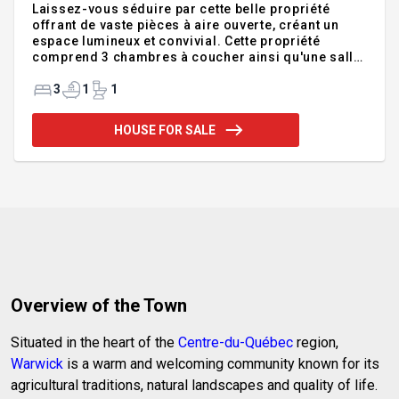
Laissez-vous séduire par cette belle propriété
offrant de vaste pièces à aire ouverte, créant un
espace lumineux et convivial. Cette propriété
comprend 3 chambres à coucher ainsi qu'une salle
de bain et une salle d'eau répondant parfaitement
aux besoins de toute la famille. Elle a été rénové au
3
1
1
fil des ans avec goût, elle allie le confort,
fonctionnalité. À l'extérieur, vous profiterez d'un
HOUSE FOR SALE
beau terrain intime, idéal pour les moments de
détente en toute quiétude et près de tous les
services, ainsi qu'un garage détaché de 13 x 21 pi.
Une propriété clé en main, soigneusement
entretenue, où il fa
Overview of the Town
Situated in the heart of the
Centre-du-Québec
region,
Warwick
is a warm and welcoming community known for its
agricultural traditions, natural landscapes and quality of life.