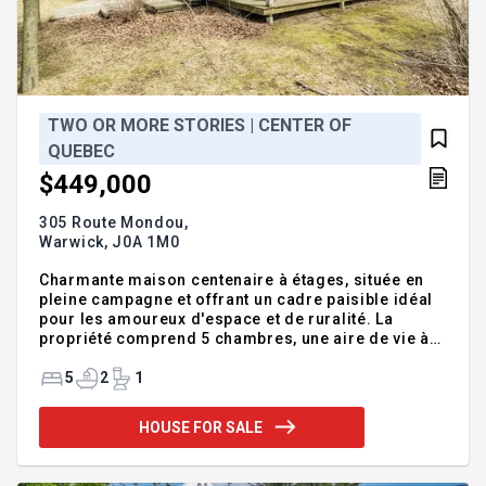
TWO OR MORE STORIES | CENTER OF
QUEBEC
$449,000
305 Route Mondou,
Warwick,
J0A 1M0
Charmante maison centenaire à étages, située en
pleine campagne et offrant un cadre paisible idéal
pour les amoureux d'espace et de ruralité. La
propriété comprend 5 chambres, une aire de vie à
aire ouverte, ainsi qu'un grand garage, une serre et
une grange, parfaits pour projets agricoles, atelier
5
2
1
ou petits élevages. Le zonage agricole permet d'y
accueillir des animaux de ferme pour ce type de
HOUSE FOR SALE
propriété. Le terrain spacieux et dégagé assure une
ambiance de campagne authentique, avec une vue
panoramique sur les champs. Une propriété unique