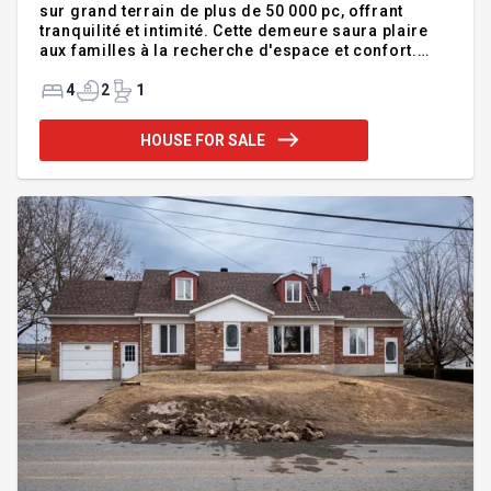
sur grand terrain de plus de 50 000 pc, offrant
tranquilité et intimité. Cette demeure saura plaire
aux familles à la recherche d'espace et confort.
Vous serez charmé par son vaste hall d'entrée
accueillant et lumineux, de belles grandes pièces
4
2
1
bien illuminées, 4 chambres avec la possibilité d'en
avoir 7 au total mais aucune information quant à la
HOUSE FOR SALE
grosseur de l'installation septique. Elle comprend
aussi 2 salles de bain complètes, le sous-sol est
aménagé. Un grand garage double détaché 28 p x
28 p complète le tout. Située entre Warwick et
Victoria