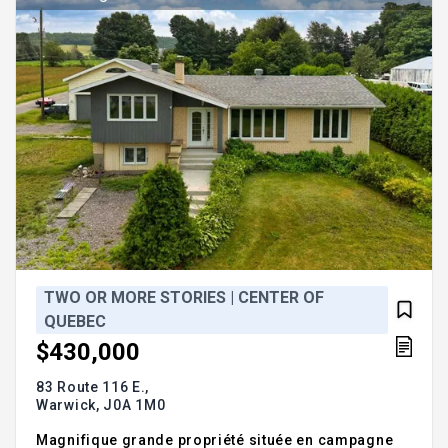
une touche de praticité
TWO OR MORE STORIES | CENTER OF
QUEBEC
$430,000
83 Route 116 E.,
Warwick,
J0A 1M0
Magnifique grande propriété située en campagne