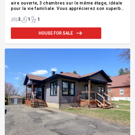
aire ouverte, 3 chambres sur le même étage, idéale
pour la vie familiale. Vous apprécierez son superbe
solarium quatre saisons à l'arrière, parfait pour
profiter de la lumière naturelle en toute saison. Un
3
1
1
garage attaché ajoute un aspect pratique avec
entrée extérieure. Le sous-sol est semi-aménagé,
HOUSE FOR SALE
offrant un excellent potentiel selon vos besoins.
C'est vraiment une propriété chaleureuse, bien
située et offrant un cadre de vie paisible tout près
des services. Une visite vous convaincra! Chauffe-
ea