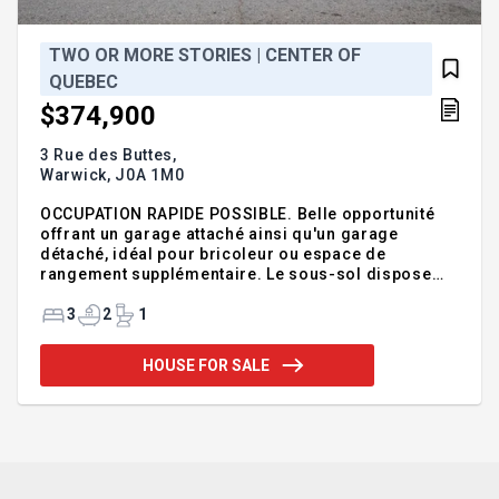
TWO OR MORE STORIES | CENTER OF
QUEBEC
$374,900
3 Rue des Buttes,
Warwick,
J0A 1M0
OCCUPATION RAPIDE POSSIBLE. Belle opportunité
offrant un garage attaché ainsi qu'un garage
détaché, idéal pour bricoleur ou espace de
rangement supplémentaire. Le sous-sol dispose
d'une entrée extérieure menant à un atelier, incluant
une chambre à bois et une chambre froide. La
3
2
1
propriété propose 1 chambre au rez-de-chaussée
et 2 chambres à l'étage, avec possibilité
HOUSE FOR SALE
d'aménager une 4e chambre au sous-sol selon vos
besoins. Elle comprend également 2 salles de bain.
Une propriété offrant beaucoup de potentiel et de
possibilités d'aménagement. Terrain d'environ 20
111 pi2 avec vue partielle sur le