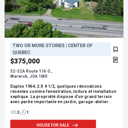
TWO OR MORE STORIES | CENTER OF
QUEBEC
$375,000
32-32A Route 116 O.,
Warwick,
J0A 1M0
Duplex 1964, 2 X 4 1/2, quelques rénovations
récentes comme fenestration, toiture et installation
septique. La propriété dispose d'un grand terrain
avec partie importante en jardin, garage-atelier
détaché fini a l'intérieur, avec rangement au 2e
étage. Plusieurs possibiltés s'offrent a vous!
2
1
Addendum:-2 x 4 1/2 -très grandes pieces -garage-
atelier détaché -prise de possession flexible -
HOUSE FOR SALE
actuellement rdc propriétaire occupant et 2e étage