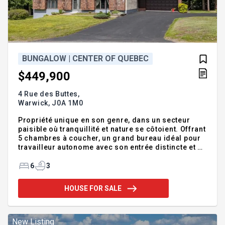
BUNGALOW | CENTER OF QUEBEC
$449,900
4 Rue des Buttes,
Warwick,
J0A 1M0
Propriété unique en son genre, dans un secteur
paisible où tranquillité et nature se côtoient. Offrant
5 chambres à coucher, un grand bureau idéal pour
travailleur autonome avec son entrée distincte et 3
salles de bains complètes, cette demeure
impressionne par ses vastes espaces de vie et sa
6
3
magnifique luminosité naturelle. Son cachet
distinctif et son aménagement chaleureux en font
HOUSE FOR SALE
une propriété hors du commun. La grande salle
familiale au sous-sol est idéale pour les
rassemblements ou pour le quotidien d'une grande
famille, tandis que le garage double attaché ajoute
New Listing