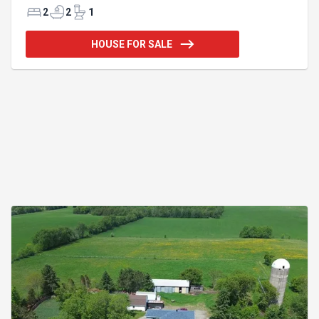
extérieure. Avec une cabane à sucre toute équipée
2
2
1
de 11,9 pi x 9,7 pi, petit chalet isolé de 23,2 pi x 9,1 pi
et service d'eau rendu, garage double de 20 pi x 22
HOUSE FOR SALE
pi une partie en terre et l'autre béton, 2 remises, sur
une magnifique terre à bois de plus de 3 acres avec
petits chemins, env. 300 érables à entailler. Un vrai
petit bijou!! Faites vite! Chauffe-eau