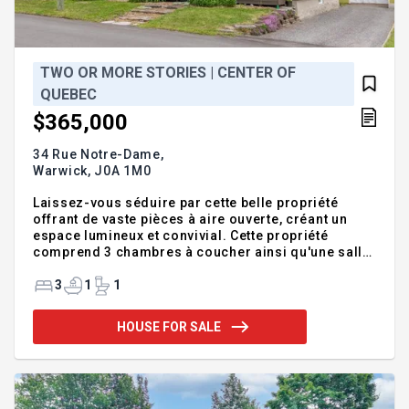
TWO OR MORE STORIES | CENTER OF
QUEBEC
$365,000
34 Rue Notre-Dame,
Warwick,
J0A 1M0
Laissez-vous séduire par cette belle propriété
offrant de vaste pièces à aire ouverte, créant un
espace lumineux et convivial. Cette propriété
comprend 3 chambres à coucher ainsi qu'une salle
de bain et une salle d'eau répondant parfaitement
aux besoins de toute la famille. Elle a été rénové au
3
1
1
fil des ans avec goût, elle allie le confort,
fonctionnalité. À l'extérieur, vous profiterez d'un
HOUSE FOR SALE
beau terrain intime, idéal pour les moments de
détente en toute quiétude et près de tous les
services, ainsi qu'un garage détaché de 13 x 21 pi.
Une propriété clé en main, soigneusement
entretenue, où il fa