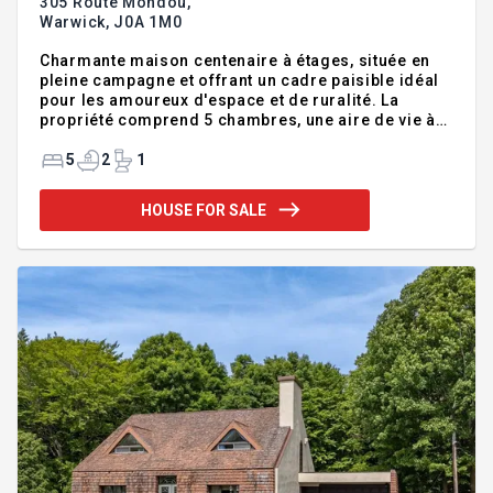
305 Route Mondou,
Warwick,
J0A 1M0
Charmante maison centenaire à étages, située en
pleine campagne et offrant un cadre paisible idéal
pour les amoureux d'espace et de ruralité. La
propriété comprend 5 chambres, une aire de vie à
aire ouverte, ainsi qu'un grand garage, une serre et
une grange, parfaits pour projets agricoles, atelier
5
2
1
ou petits élevages. Le zonage agricole permet d'y
accueillir des animaux de ferme pour ce type de
HOUSE FOR SALE
propriété. Le terrain spacieux et dégagé assure une
ambiance de campagne authentique, avec une vue
panoramique sur les champs. Une propriété unique
pour ceux qui recherchent caractère, tranquillité,
bât