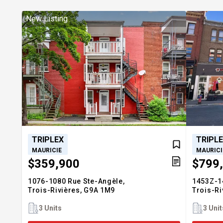
New Listing
TRIPLEX
TRIPL
MAURICIE
MAURICI
$359,900
$799
1076-1080 Rue Ste-Angèle,
1453Z-1
Trois-Rivières,
G9A 1M9
Trois-Ri
3 Units
3 Unit