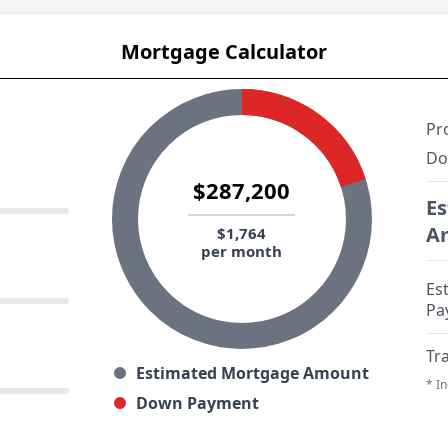
Mortgage Calculator
Pr
Do
$287,200
E
A
$1,764
per month
Es
Pa
Tr
Estimated Mortgage Amount
* I
Down Payment