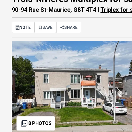
90-94 Rue St-Maurice, G8T 4T4 |
Triplex for 
NOTE
SAVE
SHARE
8 PHOTOS