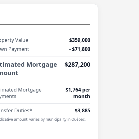
operty Value
$359,000
wn Payment
- $71,800
stimated Mortgage
$287,200
mount
timated Mortgage
$1,764 per
yments
month
ansfer Duties*
$3,885
ndicative amount; varies by municipality in Québec.