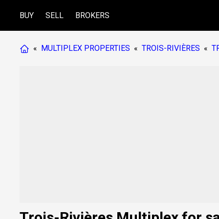
BUY
SELL
BROKERS
«
MULTIPLEX PROPERTIES
«
TROIS-RIVIÈRES
«
T
Trois-Rivières Multiplex for s