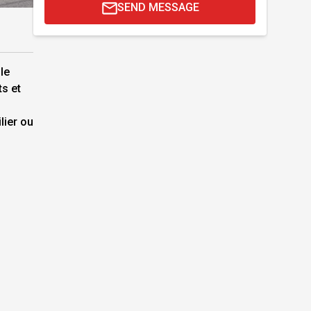
SEND
MESSAGE
le
s et
lier ou