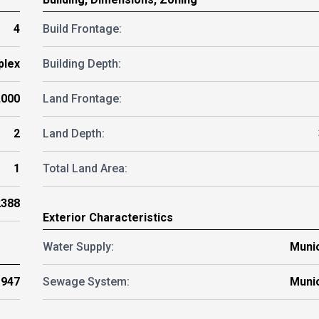
4
Build Frontage:
plex
Building Depth:
,000
Land Frontage:
2
Land Depth:
1
Total Land Area:
2388
Exterior Characteristics
Water Supply:
Munic
1947
Sewage System:
Munic