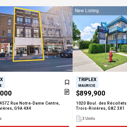
New Listing
EX
TRIPLEX
E
MAURICIE
,000
$899,900
457Z Rue Notre-Dame Centre,
1020 Boul. des Récollets
vières,
G9A 4X4
Trois-Rivières,
G8Z 3X1
s
3 Units