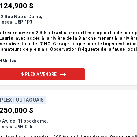
,124,900 $
12 Rue Notre-Dame,
tineau,
J8P 1P3
drex rénové en 2005 offrant une excellente opportunité pour p
aurin, avec accès à la rivière de la Blanche menant à la rivi
ne subvention de l'OHO. Garage simple pour le logement princi
 amateurs de plein air. Observation fréquente de la faune loca
vreuils et plusieurs autres espèces. De plus, la rue Notre-Da
icipales ont été remplacées,
4 Unités
4-PLEX À VENDRE
-PLEX | OUTAOUAIS
,250,000 $
 Av. de l'Hippodrome,
tineau,
J9H 0L5