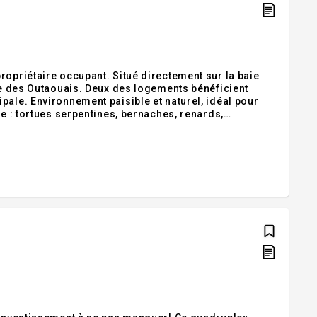
ropriétaire occupant. Situé directement sur la baie
ère des Outaouais. Deux des logements bénéficient
pale. Environnement paisible et naturel, idéal pour
le : tortues serpentines, bernaches, renards,
me a récemment été réasphaltée et les conduites