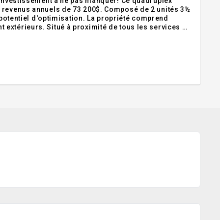
d'investissement à ne pas manquer! Ce quadruplex
s revenus annuels de 73 200$. Composé de 2 unités 3½
t potentiel d'optimisation. La propriété comprend
extérieurs. Situé à proximité de tous les services et
stratégique à tout portefeuille immobilier. Faites