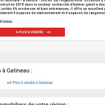
ti-familiale - à vendre - 300 Av. de l'Hippodrome. Occasion 
struit en 2019 dans le secteur recherché d'Aylmer génère de
2 unités 4½ modernes et bien entretenues, il offre un excellen
lement 4 espaces de stationnement et 4 espaces de rangement 
eulement 5 minutes d'Ottawa, cet immeuble représente un ajout 
vite! Contact: Dominic A
4 Unités
4-PLEX À VENDRE
 à Gatineau :
»
4-Plex à vendre à Gatineau
mmobiliers de votre région :