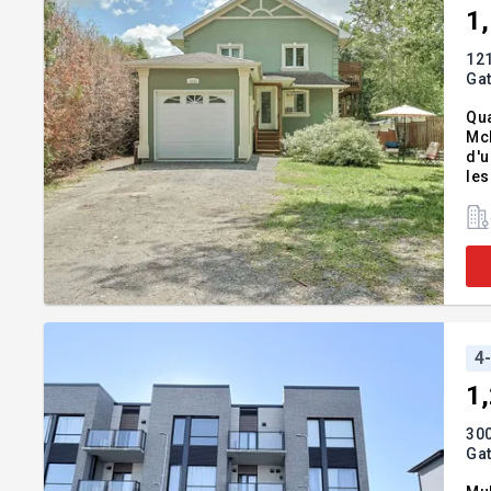
1
12
Ga
Qua
McL
d'u
les
che
mun
4
1
300
Ga