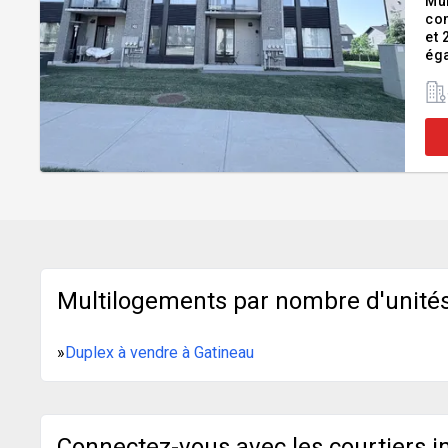
Mul
con
et 
éga
à s
Multilogements par nombre d'unités
»
Duplex à vendre à Gatineau
Connectez-vous avec les courtiers i