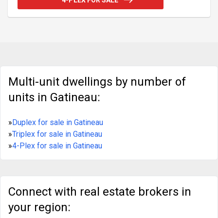
et 4 espaces de rangement extérieurs. Situé à
proximité de tous les services et à seulement 5
minutes d'Ottawa, cet immeuble représente un ajout
stratégique à tout portefeuille immobilier. Faites
vite! Contact: Dominic A
Multi-unit dwellings by number of
units in Gatineau:
»
Duplex for sale in Gatineau
»
Triplex for sale in Gatineau
»
4-Plex for sale in Gatineau
Connect with real estate brokers in
your region: