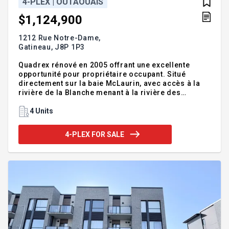
4-PLEX | OUTAOUAIS
$1,124,900
1212 Rue Notre-Dame,
Gatineau,
J8P 1P3
Quadrex rénové en 2005 offrant une excellente
opportunité pour propriétaire occupant. Situé
directement sur la baie McLaurin, avec accès à la
rivière de la Blanche menant à la rivière des
Outaouais. Deux des logements bénéficient d'une
subvention de l'OHO. Garage simple pour le
4 Units
logement principale. Environnement paisible et
naturel, idéal pour les amateurs de plein air.
4-PLEX FOR SALE
Observation fréquente de la faune locale : tortues
serpentines, bernaches, renards, chevreuils et
plusieurs autres espèces. De plus, la rue Notre-
Dame a récemment été réasphaltée et les conduites
municipales ont été remplacées,