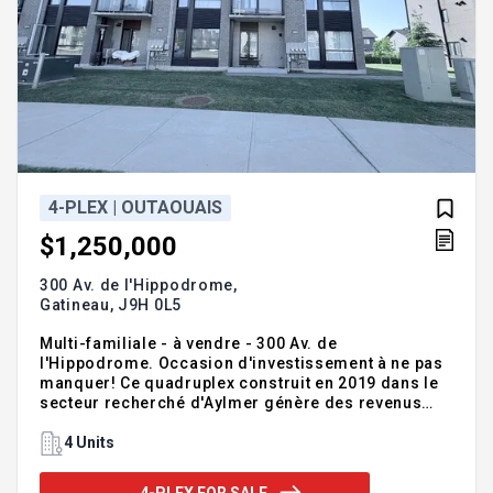
4-PLEX | OUTAOUAIS
$1,250,000
300 Av. de l'Hippodrome,
Gatineau,
J9H 0L5
Multi-familiale - à vendre - 300 Av. de
l'Hippodrome. Occasion d'investissement à ne pas
manquer! Ce quadruplex construit en 2019 dans le
secteur recherché d'Aylmer génère des revenus
annuels de 73 200$. Composé de 2 unités 3½ et 2
unités 4½ modernes et bien entretenues, il offre un
4 Units
excellent potentiel d'optimisation. La propriété
comprend également 4 espaces de stationnement
4-PLEX FOR SALE