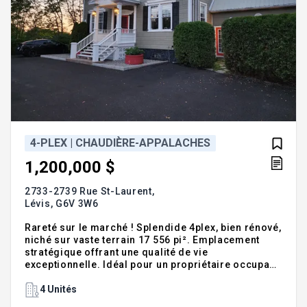
4-PLEX | CHAUDIÈRE-APPALACHES
1,200,000 $
2733-2739 Rue St-Laurent,
Lévis,
G6V 3W6
Rareté sur le marché ! Splendide 4plex, bien rénové,
niché sur vaste terrain 17 556 pi². Emplacement
stratégique offrant une qualité de vie
exceptionnelle. Idéal pour un propriétaire occupant,
ou investisseur averti. L'unité principale, un
prestigieux et lumineux 8½, confort moderne, se
4 Unités
distingue par son solarium vue panoramique