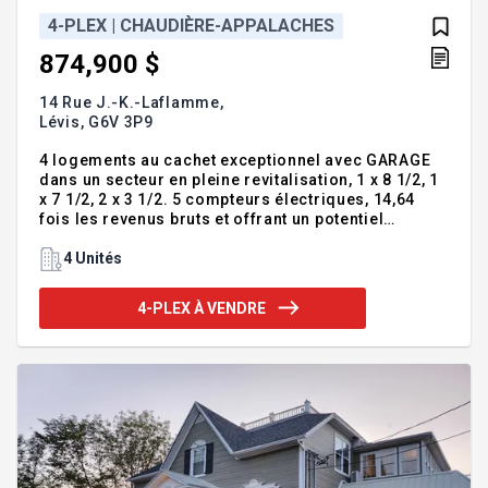
4-PLEX | CHAUDIÈRE-APPALACHES
874,900 $
14 Rue J.-K.-Laflamme,
Lévis,
G6V 3P9
4 logements au cachet exceptionnel avec GARAGE
dans un secteur en pleine revitalisation, 1 x 8 1/2, 1
x 7 1/2, 2 x 3 1/2. 5 compteurs électriques, 14,64
fois les revenus bruts et offrant un potentiel
d'augmentation des loyers. Grand espace de
rangement au sous-sol pour les locataires.
4 Unités
Quadruplex situé à proximité de tous les essentiels
: hôpital, transport en commun, Quai Paquet,
4-PLEX À VENDRE
traversier, écoles, parcs, piste cyclable, complexe
multisportif et plus encore. VUE sur la ville de
Québec, fleuve Saint-Laurent, port de Québec et
Château Frontenac. Très belle occasion
d'investissement, faites vite