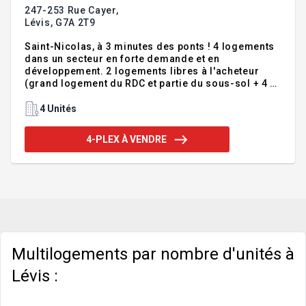
247-253 Rue Cayer,
Lévis,
G7A 2T9
Saint-Nicolas, à 3 minutes des ponts ! 4 logements
dans un secteur en forte demande et en
développement. 2 logements libres à l'acheteur
(grand logement du RDC et partie du sous-sol + 4 ½
à l'étage). Logement du propriétaire au RDC avec 2
chambres + sous-sol (possibilité d'autres
4 Unités
chambres) + 1 x 4 ½ au sous-sol et 2 x 4 ½ à l'étage.
Grand terrain de plus de 7 552 pc avec zonage
4-PLEX À VENDRE
permissif (voir grille de zonage). Système de
chauffage central à l'eau chaude divisé pour
chaque logement, 4 compteurs électriques.
Fenêtres récentes. Prise de possession le 1er
novembre 2026. Occasion à saisir !
Multilogements par nombre d'unités à
Lévis :