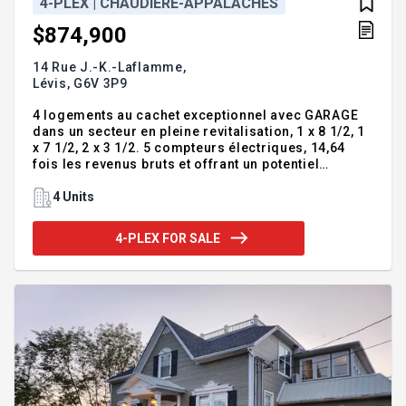
4-PLEX | CHAUDIÈRE-APPALACHES
$874,900
14 Rue J.-K.-Laflamme,
Lévis,
G6V 3P9
4 logements au cachet exceptionnel avec GARAGE
dans un secteur en pleine revitalisation, 1 x 8 1/2, 1
x 7 1/2, 2 x 3 1/2. 5 compteurs électriques, 14,64
fois les revenus bruts et offrant un potentiel
d'augmentation des loyers. Grand espace de
rangement au sous-sol pour les locataires.
4 Units
Quadruplex situé à proximité de tous les essentiels
: hôpital, transport en commun, Quai Paquet,
4-PLEX FOR SALE
traversier, écoles, parcs, piste cyclable, complexe
multisportif et plus encore. VUE sur la ville de
Québec, fleuve Saint-Laurent, port de Québec et
Château Frontenac. Très belle occasion
d'investissement, faites vite