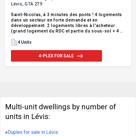
Lévis,
G7A 2T9
Saint-Nicolas, à 3 minutes des ponts ! 4 logements
dans un secteur en forte demande et en
développement. 2 logements libres à l'acheteur
(grand logement du RDC et partie du sous-sol + 4 ½
à l'étage). Logement du propriétaire au RDC avec 2
chambres + sous-sol (possibilité d'autres
4 Units
chambres) + 1 x 4 ½ au sous-sol et 2 x 4 ½ à l'étage.
Grand terrain de plus de 7 552 pc avec zonage
4-PLEX FOR SALE
permissif (voir grille de zonage). Système de
chauffage central à l'eau chaude divisé pour
chaque logement, 4 compteurs électriques.
Fenêtres récentes. Prise de possession le 1er
novembre 2026. Occasion à saisir !
Multi-unit dwellings by number of
units in Lévis:
»
Duplex for sale in Lévis