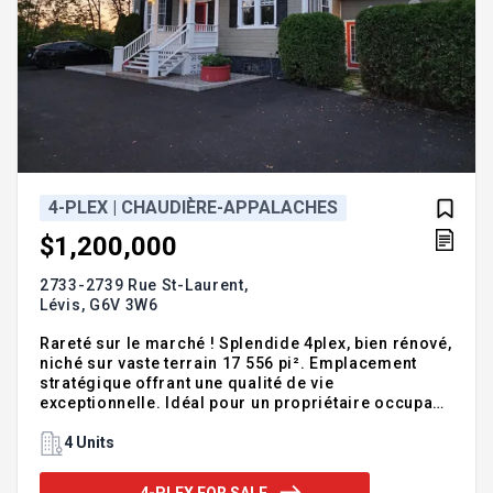
4-PLEX | CHAUDIÈRE-APPALACHES
$1,200,000
2733-2739 Rue St-Laurent,
Lévis,
G6V 3W6
Rareté sur le marché ! Splendide 4plex, bien rénové,
niché sur vaste terrain 17 556 pi². Emplacement
stratégique offrant une qualité de vie
exceptionnelle. Idéal pour un propriétaire occupant,
ou investisseur averti. L'unité principale, un
prestigieux et lumineux 8½, confort moderne, se
4 Units
distingue par son solarium vue panoramique
imprenable sur le fleuve Saint-Laurent et la Rive-
4-PLEX FOR SALE