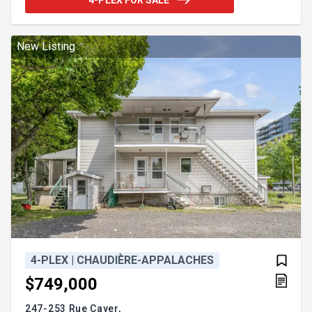
Nord. Les trois autres logements (un 5½, un 3½ et
un loft chaleureux) ont également été rénovés avec
soin, affichant une esthétique impeccable et une
optimisation remarquable de l'espace
New Listing
Addendum:Visite sur Pr
4-PLEX | CHAUDIÈRE-APPALACHES
$749,000
247-253 Rue Cayer,