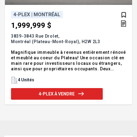
4-PLEX | MONTRÉAL
1,999,999 $
3839-3843 Rue Drolet,
Montréal (Plateau-Mont-Royal),
H2W 2L3
Magnifique immeuble à revenus entièrement rénové
et meublé au coeur du Plateau! Une occasion clé en
main rare pour investisseurs locaux ou étrangers,
ainsi que pour propriétaires occupants. Deux
logements peuvent être disponibles à l'occupation,
tandis que les deux autres bénéficient de locataires
4 Unités
stables à long terme. L'immeuble permet la location
meublée de 31 jours et plus, dont deux logements
4-PLEX À VENDRE
actuellement exploités sur Airbnb avec un séjour
minimum de 31 jours. Idéal comme investissement
sans tracas ou pied-à-terre à Montréal. Inclut 2
espaces de stationnement dans l'allée. Une
occasion à