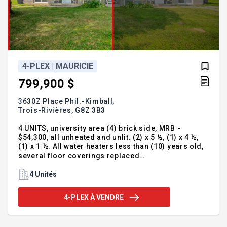
4-PLEX | MAURICIE
799,900 $
3630Z Place Phil.-Kimball,
Trois-Rivières,
G8Z 3B3
4 UNITS, university area (4) brick side, MRB -
$54,300, all unheated and unlit. (2) x 5 ½, (1) x 4 ½,
(1) x 1 ½. All water heaters less than (10) years old,
several floor coverings replaced
(laminate/hardwood), several kitchens and
bathrooms renovated, PVC windows (2004-2011),
4 Unités
gutters (2022), balconies/stairs (2018-2019-2020),
roof in good condition. 6 538 sq ft lot, corner lot,
4-PLEX À VENDRE
potential for (6) parking spaces and storage sheds.
Prime location! MLS - 16122072 & 22031322 for
3620-3630, Phil-Kimball CANNOT be sold