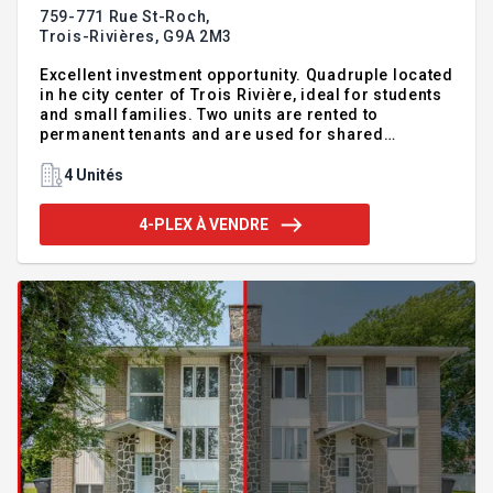
759-771 Rue St-Roch,
Trois-Rivières,
G9A 2M3
Excellent investment opportunity. Quadruple located
in he city center of Trois Rivière, ideal for students
and small families. Two units are rented to
permanent tenants and are used for shared
accommodation with utilities included in the rents.
INCLUSIONS Furniture, Fridge, Stove, washer and
4 Unités
dryer in units 763 and 771 EXCLUSIONS All personal
belongings of tenants
4-PLEX À VENDRE