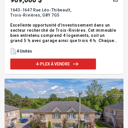
909,000 $
1643-1647 Rue Léo-Thibeault,
Trois-Rivières,
G8Y 7G5
Excellente opportunité d'investissement dans un
secteur recherché de Trois-Rivières. Cet immeuble
bien entretenu comprend 4 logements, soit un
grand 5 ½ avec garage ainsi que trois 4 ½. Chaque
logement bénéficie de deux espaces de
stationnement. L'immeuble se distingue également
4 Unités
par son plancher séparateur en béton, offrant une
meilleure insonorisation entre les étages. Situé
4-PLEX À VENDRE
près de tous les services (commerces, écoles,
transport, etc.), dans un quartier tranquille et très
demandé, cet immeuble représente un choix
judicieux autant pour un investisseur que pour un
propriétaire occupant. A