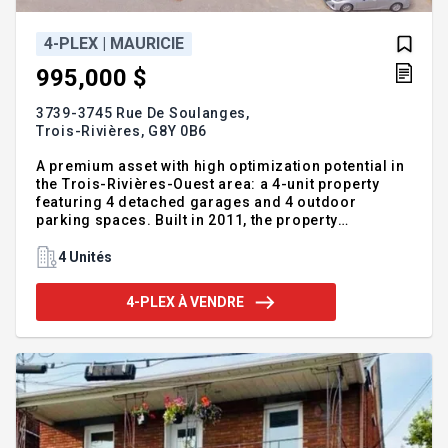
4-PLEX | MAURICIE
995,000 $
3739-3745 Rue De Soulanges,
Trois-Rivières,
G8Y 0B6
A premium asset with high optimization potential in
the Trois-Rivières-Ouest area: a 4-unit property
featuring 4 detached garages and 4 outdoor
parking spaces. Built in 2011, the property
generates a gross annual income of $53,292 (July
1st) from 4 X 5½-room units; tenants pay for their
4 Unités
own heating and electricity. Features include three
wall-mounted heat pumps and a 2025 water heater.
4-PLEX À VENDRE
The property offers 5,210 sq. ft. of living space on a
landscaped 15,500 sq. ft. lot. Current average rent
is $1,100 per unit, with a potential rental value of
$1,500 per unit. Prime location in a desirable neig