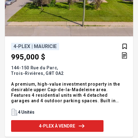
4-PLEX | MAURICIE
995,000 $
144-150 Rue du Parc,
Trois-Rivières,
G8T 0A2
A premium, high-value investment property in the
desirable upper Cap-de-la-Madeleine area.
Features 4 residential units with 4 detached
garages and 4 outdoor parking spaces. Built in
2011, the property generates a gross annual income
of $53,064 (July 1st). Comprises 4 X 5½-room units;
4 Unités
tenants pay for their own heating and electricity.
Includes three wall-mounted heat pumps and offers
4-PLEX À VENDRE
5,210 sq. ft. of living space on a landscaped lot of
approximately 13,600 sq. ft. Current average rent is