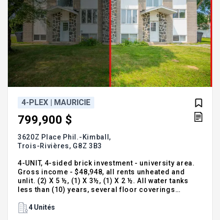
4-PLEX | MAURICIE
799,900 $
3620Z Place Phil.-Kimball,
Trois-Rivières,
G8Z 3B3
4-UNIT, 4-sided brick investment - university area.
Gross income - $48,948, all rents unheated and
unlit. (2) X 5 ½, (1) X 3½, (1) X 2 ½. All water tanks
less than (10) years, several floor coverings
replaced (laminate/hardwood), several kitchens
and bathrooms renovated, PVC windows (2004-
4 Unités
2011), gutters (2022), balconies/stairs (2018-2019-