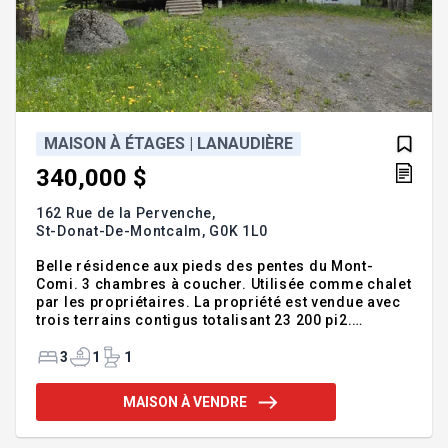
MAISON À ÉTAGES | LANAUDIÈRE
340,000 $
162 Rue de la Pervenche,
St-Donat-De-Montcalm,
G0K 1L0
Belle résidence aux pieds des pentes du Mont-
Comi. 3 chambres à coucher. Utilisée comme chalet
par les propriétaires. La propriété est vendue avec
trois terrains contigus totalisant 23 200 pi2.
Rénovée et entretenue avec soin. Salle familiale et
grand atelier au sous-sol. INCLUSIONS Lustres,
3
1
1
luminaires, habillage des fenêtres, possibilité
d'inclure tous les meubles/électroménagers.
MAISON À VENDRE
EXCLUSIONS Table de la salle à manger