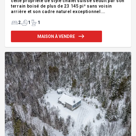
cette propriété de style chalet suisse séduit par son
terrain boisé de plus de 23 145 pi² sans voisin
arrière et son cadre naturel exceptionnel.
Polyvalente, elle peut servir de résidence
unifamiliale, bigénérationnelle ou générer un
2
1
1
revenu grâce au logement 2½ actuellement loué
600$/mois jusqu'en juin 2026. Aire ouverte
MAISON À VENDRE
lumineuse avec plafond cathédral, mezzanine avec
salle d'eau, solarium, sous-sol à aménager.
Terrasses, gazebo et 4 stationnements. À 37 km de
Rimouski, près du ski et des activités plein air.
Addenda :Adjacente au