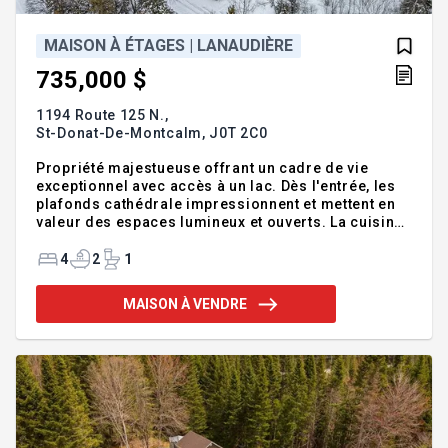
MAISON À ÉTAGES | LANAUDIÈRE
735,000 $
1194 Route 125 N.,
St-Donat-De-Montcalm,
J0T 2C0
Propriété majestueuse offrant un cadre de vie
exceptionnel avec accès à un lac. Dès l'entrée, les
plafonds cathédrale impressionnent et mettent en
valeur des espaces lumineux et ouverts. La cuisine,
pensée pour recevoir, s'impose comme le coeur de
la maison. Foyer au bois, garage triple et vaste
4
2
1
espace de rangement sous le garage ajoutent à la
fonctionnalité. Le sous-sol propose un logement
MAISON À VENDRE
intergénérationnel ou une possibilité de revenu.
Une opportunité rare, disponible immédiatement.
Possibilité d'acquérir des terrains additionnels
appartenant au même propriétaire, offrant un
potentiel inté