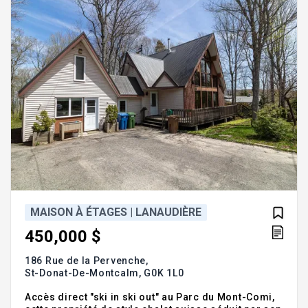
multiple pour un projet famili
MAISON À ÉTAGES | LANAUDIÈRE
450,000 $
186 Rue de la Pervenche,
St-Donat-De-Montcalm,
G0K 1L0
Accès direct "ski in ski out" au Parc du Mont-Comi,