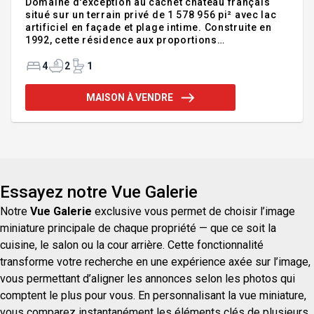
Domaine d'exception au cachet château français
situé sur un terrain privé de 1 578 956 pi² avec lac
artificiel en façade et plage intime. Construite en
1992, cette résidence aux proportions
remarquables propose une aire de vie centrale
spectaculaire, où salon et salle à manger s'élèvent
4
2
1
sous des plafonds de 17 pieds. Le solarium 3
saisons prolonge les espaces de vie, tandis qu'à
MAISON À VENDRE
l'extérieur, la piscine chauffée s'intègre à un
environnement naturel privilégié. Le zonage offre
également un potentiel intéressant pour des usages
complémentaires. Garage d'envergure et potentiel
intergénérationnel c
Essayez notre Vue Galerie
Notre
Vue Galerie
exclusive vous permet de choisir l’image
miniature principale de chaque propriété — que ce soit la
cuisine, le salon ou la cour arrière. Cette fonctionnalité
transforme votre recherche en une expérience axée sur l’image,
vous permettant d’aligner les annonces selon les photos qui
comptent le plus pour vous. En personnalisant la vue miniature,
vous comparez instantanément les éléments clés de plusieurs