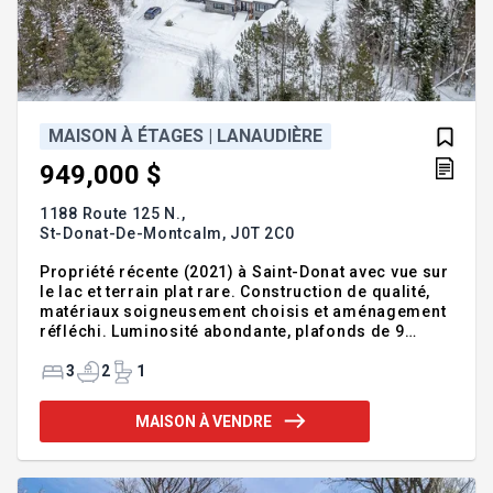
MAISON À ÉTAGES | LANAUDIÈRE
949,000 $
1188 Route 125 N.,
St-Donat-De-Montcalm,
J0T 2C0
Propriété récente (2021) à Saint-Donat avec vue sur
le lac et terrain plat rare. Construction de qualité,
matériaux soigneusement choisis et aménagement
réfléchi. Luminosité abondante, plafonds de 9
pieds, espaces ouverts et fonctionnels. Sous-sol
rez-de-jardin avec accès direct à l'extérieur.
3
2
1
Garage 6 places + abri double, nombreux
rangements. Possibilité d'achat meublé ou semi-
MAISON À VENDRE
meublé. Propriété clé en main, idéale comme
résidence principale ou secondaire. Le vendeur
possède également d'autres propriétés à proximité,
offrant une opportunité unique d'acquisition