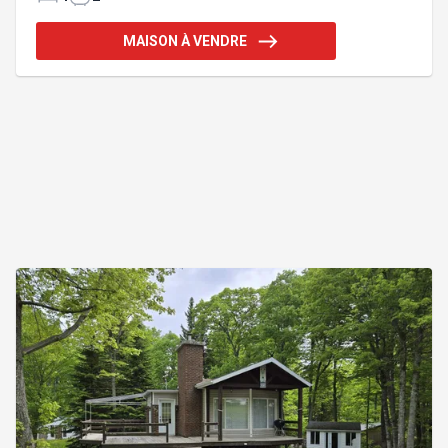
exceptionnel. Lumineuse et chaleureuse, la
propriété propose de magnifiques aires ouvertes, 4
MAISON À VENDRE
chambres, 2 salles de bain complètes, une cuisine
avec grand îlot ainsi qu'une vaste salle familiale. Un
endroit parfait pour décrocher, respirer et profiter
pleinement du mode de vie unique qu'offre Saint-
Donat. Addenda