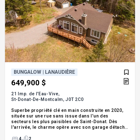
BUNGALOW | LANAUDIÈRE
649,900 $
21 Imp. de l'Eau-Vive,
St-Donat-De-Montcalm,
J0T 2C0
Superbe propriété clé en main construite en 2020,
située sur une rue sans issue dans l'un des
secteurs les plus paisibles de Saint-Donat. Dès
l'arrivée, le charme opère avec son garage détaché
chauffé, son immense terrain intime bordé par un
ruisseau et son environnement naturel
4
2