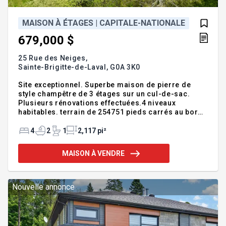
MAISON À ÉTAGES | CAPITALE-NATIONALE
679,000 $
25 Rue des Neiges,
Sainte-Brigitte-de-Laval,
G0A 3K0
Site exceptionnel. Superbe maison de pierre de
style champêtre de 3 étages sur un cul-de-sac.
Plusieurs rénovations effectuées.4 niveaux
habitables. terrain de 254751 pieds carrés au bord
de la rivière Montmorency avec accès. Cette
charmante maison vous offre 4 chambres à
4
2
1
2,117 pi²
coucher, une cuisine rénovée, un espace à aires
ouvertes, poêle à bois entre la cuisine et le salon, 2
MAISON À VENDRE
salles de bains, 1 salle d'eau, un garage double
chauffé avec une borne de recharge pour véhicule
électrique et un deuxième étage pour du rangement,
un spa double de nage 21 pieds et une
Nouvelle annonce
thermopompe centrale chauffage et cli