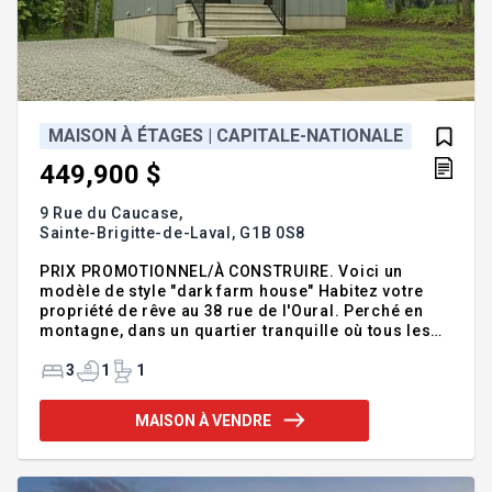
MAISON À ÉTAGES | CAPITALE-NATIONALE
449,900 $
9 Rue du Caucase,
Sainte-Brigitte-de-Laval,
G1B 0S8
PRIX PROMOTIONNEL/À CONSTRUIRE. Voici un
modèle de style "dark farm house" Habitez votre
propriété de rêve au 38 rue de l'Oural. Perché en
montagne, dans un quartier tranquille où tous les
services sont à proximité. Ristournes de taxes et
retour de subventions Novo Climat possible. Une
3
1
1
propriété neuve et magnifique où vous avez la
chance de personnaliser votre intérieur et extérieur
MAISON À VENDRE
jusqu'au dernier détail ! Une chance de se reculer
dans un havre de paix à bon prix. Unité à visiter
disponible sur rendez-vous. Demandez l'addenda
complète pour plus d'informations. Addenda