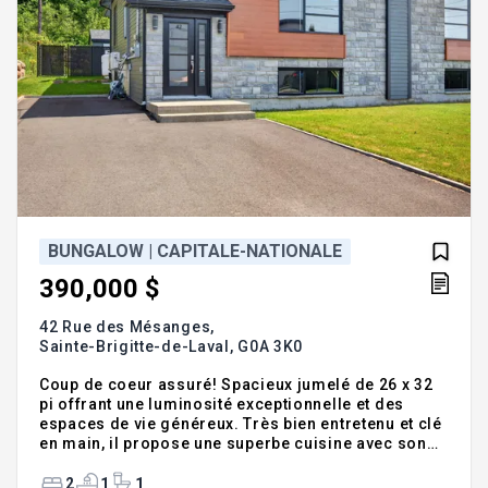
BUNGALOW | CAPITALE-NATIONALE
390,000 $
42 Rue des Mésanges,
Sainte-Brigitte-de-Laval,
G0A 3K0
Coup de coeur assuré! Spacieux jumelé de 26 x 32
pi offrant une luminosité exceptionnelle et des
espaces de vie généreux. Très bien entretenu et clé
en main, il propose une superbe cuisine avec son
immense îlot pour recevoir, une salle à manger
lumineuse et son magnifique foyer de pierre au
2
1
1