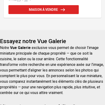
gaz, ainsi qu'une vue imprenable sur les
montagnes. Le sous-sol offre 2 chambres
MAISON À VENDRE
(possibilité d'une 3e) et une vaste salle familiale.
Terrain clôturé et aménagé avec patio couvert 12 x
12 pi, sans voisin arrière et un cabanon. Une
propriété qui se démarque par sa qualité, sa
grandeur, son confort et son ent
Essayez notre Vue Galerie
Notre
Vue Galerie
exclusive vous permet de choisir l’image
miniature principale de chaque propriété — que ce soit la
cuisine, le salon ou la cour arrière. Cette fonctionnalité
transforme votre recherche en une expérience axée sur l’image,
vous permettant d’aligner les annonces selon les photos qui
comptent le plus pour vous. En personnalisant la vue miniature,
vous comparez instantanément les éléments clés de plusieurs
propriétés — pour une navigation plus rapide, plus intuitive, et
centrée sur ce qui vous attire vraiment.