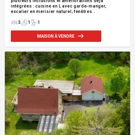
plusieurs inclusions et améliorations déjà
intégrées : cuisine en L avec garde-manger,
escalier en merisier naturel, fenêtres
additionnelles pour une luminosité accrue, grande
douche moderne, planchers de qualité, luminaires
3
1
1
inclus, chauffe-eau 60 gallons, gouttières, puits
percolant et finitions soigneusement
MAISON À VENDRE
sélectionnées. Une maison offrant confort, style et
tranquillité d'esprit. Livraison rapide disponible:
occupation prévue début à mi-octobre. Et ce n'est
qu'un aperçu : demandez-nous la liste complète
des extras et inclusions, il nous fera